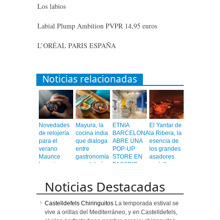
Los labios
Labial Plump Ambition PVPR 14,95 euros
L’ORÉAL PARIS ESPAÑA
Noticias relacionadas
Novedades
Mayura, la
ETNIA
El Yantar de
de relojería
cocina india
BARCELONA
la Ribera, la
para el
que dialoga
ABRE UNA
esencia de
verano
entre
POP-UP
los grandes
Maurice
gastronomía
STORE EN
asadores
Lacroix
y coctelería
PASSEIG
castellanos
de autor
DE GRÀCIA
en el
corazón de
Noticias Destacadas
Barcelona
Castelldefels Chiringuitos
La temporada estival se
vive a orillas del Mediterráneo, y en Castelldefels,