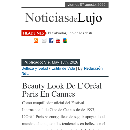
viernes 07 agosto, 2026
El Salvador, uno de los destinos con
mayor proyección de Centroamé
Publicado:
Vie, May 15th, 2026
Belleza y Salud
/
Estilo de Vida
| By
Redacción
NdL
Beauty Look De L’Oréal
Paris En Cannes
Como maquillador oficial del Festival
Internacional de Cine de Cannes desde 1997,
L’Oréal Paris se enorgullece de seguir apoyando al
mundo del cine, con las tendencias en belleza en el