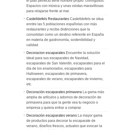
el plan perfecto tiene nombre propio: chiringuitos.
Espacios con música y unas vsistas maravillosas
para relajarse frente al mar.
Castelldefels Restaurantes
Castelldefels se situa
enntre las 5 poblaciones españolas con más
restaurantes y recibe distinciones que la
consolidan como un destino referente en España
en materia de gastronomía, sostenibilidad y
calidad.
Decoracion escaparates
Encuentre la solución
ideal para sus escaparates de Navidad,
escaparates de San Valentín, escaparates para el
día de los enamorados, escaparates para
Halloween, escaparates de primavera,
escaparates de verano, escaparates de invierno,
etc.
Decoración escaparates primavera
La gama más
amplia de artículos y adornos de decoración de
primavera para que la gente vea tu negocio o
empresa y quiera entrar a comprar.
Decoración escaparates verano
La mayor gama
de productos para decorar tu escaparate de
verano, diseños frescos, actuales que evocan la