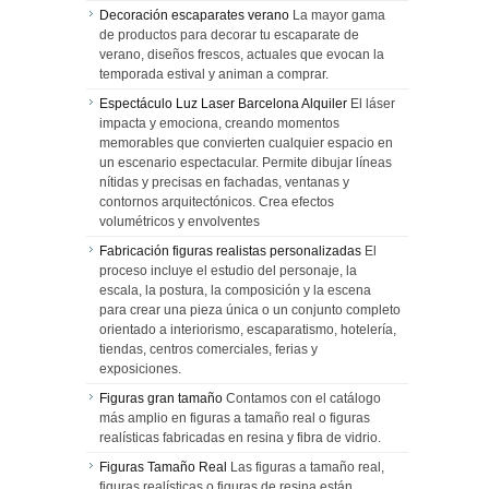
Decoración escaparates verano
La mayor gama
de productos para decorar tu escaparate de
verano, diseños frescos, actuales que evocan la
temporada estival y animan a comprar.
Espectáculo Luz Laser Barcelona Alquiler
El láser
impacta y emociona, creando momentos
memorables que convierten cualquier espacio en
un escenario espectacular. Permite dibujar líneas
nítidas y precisas en fachadas, ventanas y
contornos arquitectónicos. Crea efectos
volumétricos y envolventes
Fabricación figuras realistas personalizadas
El
proceso incluye el estudio del personaje, la
escala, la postura, la composición y la escena
para crear una pieza única o un conjunto completo
orientado a interiorismo, escaparatismo, hotelería,
tiendas, centros comerciales, ferias y
exposiciones.
Figuras gran tamaño
Contamos con el catálogo
más amplio en figuras a tamaño real o figuras
realísticas fabricadas en resina y fibra de vidrio.
Figuras Tamaño Real
Las figuras a tamaño real,
figuras realísticas o figuras de resina están