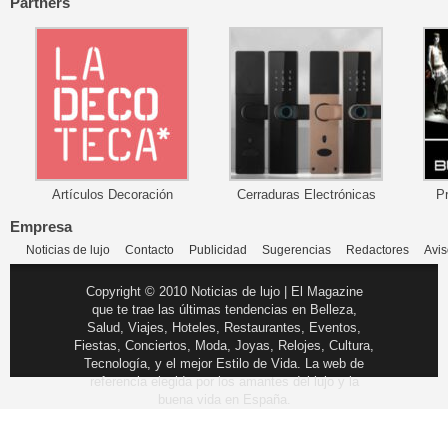
Partners
Artículos Decoración
Cerraduras Electrónicas
P
Empresa
Noticias de lujo
Contacto
Publicidad
Sugerencias
Redactores
Avis
Copyright © 2010 Noticias de lujo | El Magazine
que te trae las últimas tendencias en Belleza,
Salud, Viajes, Hoteles, Restaurantes, Eventos,
Fiestas, Conciertos, Moda, Joyas, Relojes, Cultura,
Tecnología, y el mejor Estilo de Vida. La web de
referencia elegida por los amantes del lujo y la
buena vida en España.