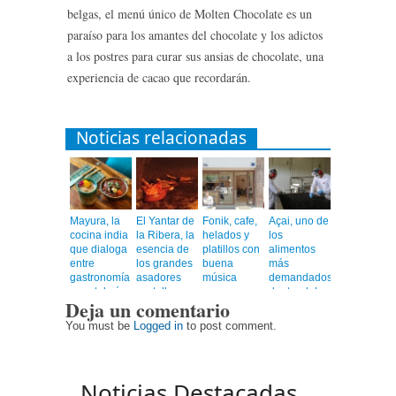
belgas, el menú único de Molten Chocolate es un
paraíso para los amantes del chocolate y los adictos
a los postres para curar sus ansias de chocolate, una
experiencia de cacao que recordarán.
Noticias relacionadas
Mayura, la
El Yantar de
Fonik, cafe,
Açai, uno de
cocina india
la Ribera, la
helados y
los
que dialoga
esencia de
platillos con
alimentos
entre
los grandes
buena
más
gastronomía
asadores
música
demandados
y coctelería
castellanos
dentro del
Deja un comentario
de autor
en el
universo
corazón de
healthy
You must be
Logged in
to post comment.
Barcelona
Noticias Destacadas