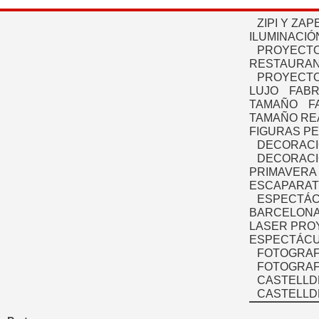
ZIPI Y ZAP
ILUMINACIÓ
PROYECTO
RESTAURAN
PROYECTO
LUJO
FABR
TAMAÑO
F
TAMAÑO RE
FIGURAS P
DECORACI
DECORACI
PRIMAVERA
ESCAPARAT
ESPECTÁC
BARCELONA
LASER PRO
ESPECTÁCU
FOTOGRAF
FOTOGRAFÍ
CASTELLD
CASTELLD