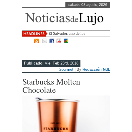
sábado 08 agosto, 2026
El Salvador, uno de los destinos con
mayor proyección de C
Publicado:
Vie, Feb 23rd, 2018
Gourmet
| By
Redacción NdL
Starbucks Molten
Chocolate