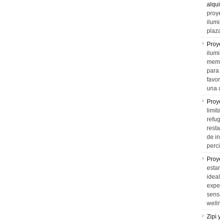
alqui
proy
ilum
plaz
Proy
ilumi
memo
para 
favo
una 
Proy
limit
refu
rest
de i
perci
Proy
esta
idea
expe
sens
well
Zipi