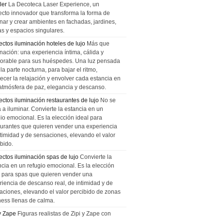
ler
La Decoteca Laser Experience, un
ecto innovador que transforma la forma de
inar y crear ambientes en fachadas, jardines,
as y espacios singulares.
ectos iluminación hoteles de lujo
Más que
nación: una experiencia íntima, cálida y
rable para sus huéspedes. Una luz pensada
la parte nocturna, para bajar el ritmo,
recer la relajación y envolver cada estancia en
atmósfera de paz, elegancia y descanso.
ectos iluminación restaurantes de lujo
No se
a a iluminar. Convierte la estancia en un
gio emocional. Es la elección ideal para
aurantes que quieren vender una experiencia
ntimidad y de sensaciones, elevando el valor
bido.
ectos iluminación spas de lujo
Convierte la
ncia en un refugio emocional. Es la elección
l para spas que quieren vender una
riencia de descanso real, de intimidad y de
aciones, elevando el valor percibido de zonas
ness llenas de calma.
 y Zape
Figuras realistas de Zipi y Zape con