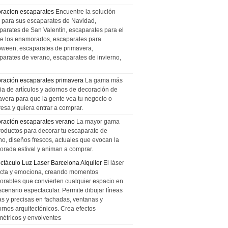
racion escaparates
Encuentre la solución
l para sus escaparates de Navidad,
parates de San Valentín, escaparates para el
de los enamorados, escaparates para
oween, escaparates de primavera,
parates de verano, escaparates de invierno,
ración escaparates primavera
La gama más
ia de artículos y adornos de decoración de
avera para que la gente vea tu negocio o
esa y quiera entrar a comprar.
ración escaparates verano
La mayor gama
roductos para decorar tu escaparate de
no, diseños frescos, actuales que evocan la
orada estival y animan a comprar.
ctáculo Luz Laser Barcelona Alquiler
El láser
cta y emociona, creando momentos
rables que convierten cualquier espacio en
scenario espectacular. Permite dibujar líneas
das y precisas en fachadas, ventanas y
ornos arquitectónicos. Crea efectos
métricos y envolventes