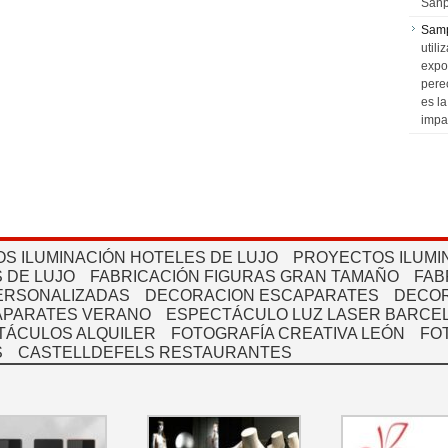
Sanp
Sam
utili
expo
pere
es l
impa
S ILUMINACIÓN HOTELES DE LUJO
PROYECTOS ILUMI
 DE LUJO
FABRICACIÓN FIGURAS GRAN TAMAÑO
FAB
PERSONALIZADAS
DECORACION ESCAPARATES
DECOR
APARATES VERANO
ESPECTÁCULO LUZ LASER BARCEL
TÁCULOS ALQUILER
FOTOGRAFÍA CREATIVA LEÓN
FO
S
CASTELLDEFELS RESTAURANTES