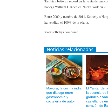
También batió un record en la venta de una col
bodega William I. Koch en Nueva York en 201
Entre 2009 y octubre de 2011, Sotheby´s Hong
ha vendido el 100% de la oferta.
www.sothebys.com/wine
Noticias relacionadas
Mayura, la cocina india
El Yantar de l
que dialoga entre
la esencia de 
gastronomía y
grandes asad
coctelería de autor
castellanos en
corazón de Ba