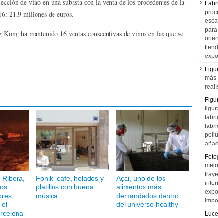
ección de vino en una subasta con la venta de los procedentes de la
Fabr
proce
6: 21,9 millones de euros.
esca
para
 Kong ha mantenido 16 ventas consecutivas de vinos en las que se
orien
tiend
expo
Figu
más 
realí
Figu
figur
fabr
fabri
poli
añad
Fotog
mejo
tray
a Ribera,
Fonik, cafe, helados y
Açai, uno de los
inter
los
platillos con buena
alimentos más
expo
ores
música
demandados dentro
impo
 el
del universo healthy
rcelona
Luce