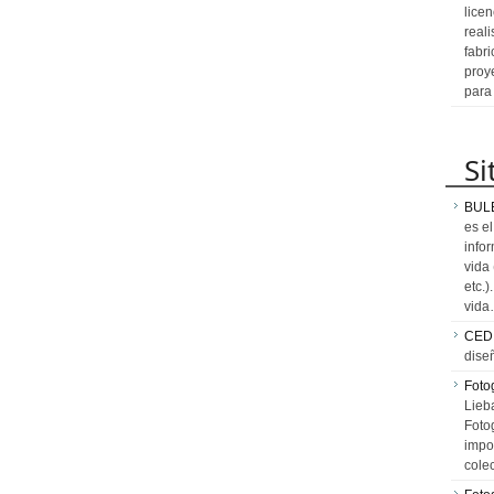
licen
reali
fabr
proy
para
Si
BUL
es e
info
vida
etc.
vid
CED
dise
Fotog
Lieb
Fotog
impo
cole