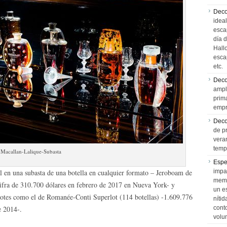
Deco
idea
esca
día 
Hall
esca
etc.
Deco
ampl
prim
empr
Deco
de p
vera
temp
Macallan-Lalique-Subasta
Espe
l en una subasta de una botella en cualquier formato – Jeroboam de
impa
memo
ifra de 310.700 dólares en febrero de 2017 en Nueva York- y
un e
 lotes como el de Romanée-Conti Superlot (114 botellas) -1.609.776
níti
e 2014-.
cont
volu