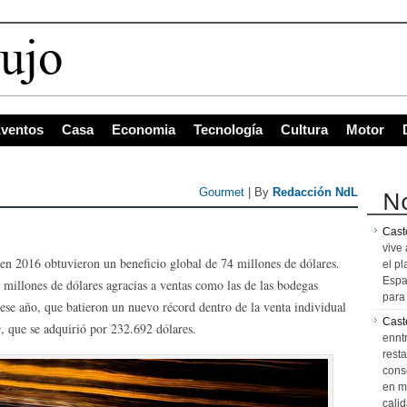
 co
ventos
Casa
Economia
Tecnología
Cultura
Motor
No
Gourmet
| By
Redacción NdL
Caste
vive 
 en 2016 obtuvieron un beneficio global de 74 millones de dólares.
el pl
Espa
millones de dólares agracias a ventas como las de las bodegas
para 
se año, que batieron un nuevo récord dentro de la venta individual
Cast
9, que se adquirió por 232.692 dólares.
ennt
resta
cons
en m
calid