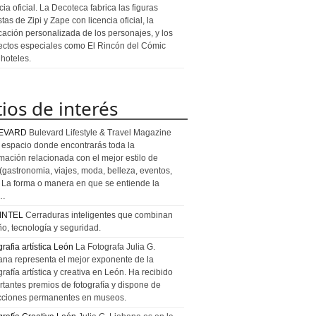
cia oficial. La Decoteca fabrica las figuras
stas de Zipi y Zape con licencia oficial, la
icación personalizada de los personajes, y los
ectos especiales como El Rincón del Cómic
 hoteles.
tios de interés
EVARD
Bulevard Lifestyle & Travel Magazine
l espacio donde encontrarás toda la
rmación relacionada con el mejor estilo de
 (gastronomia, viajes, moda, belleza, eventos,
). La forma o manera en que se entiende la
a…
INTEL
Cerraduras inteligentes que combinan
ño, tecnología y seguridad.
rafia artística León
La Fotografa Julia G.
ana representa el mejor exponente de la
rafía artística y creativa en León. Ha recibido
rtantes premios de fotografía y dispone de
cciones permanentes en museos.