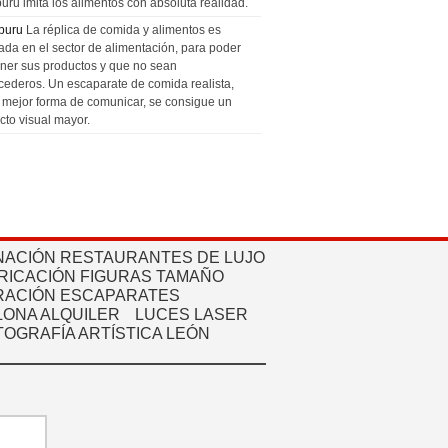
uru imita los alimentos con absoluta realidad.
puru
La réplica de comida y alimentos es
zada en el sector de alimentación, para poder
ner sus productos y que no sean
cederos. Un escaparate de comida realista,
a mejor forma de comunicar, se consigue un
cto visual mayor.
NACIÓN RESTAURANTES DE LUJO
RICACIÓN FIGURAS TAMAÑO
ACIÓN ESCAPARATES
ONA ALQUILER
LUCES LASER
TOGRAFÍA ARTÍSTICA LEÓN