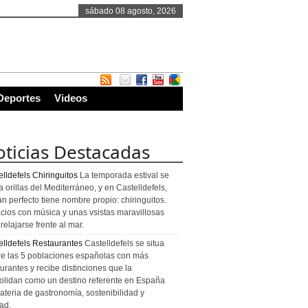
sábado 08 agosto, 2026
Deportes
Videos
ticias Destacadas
lldefels Chiringuitos
La temporada estival se
a orillas del Mediterráneo, y en Castelldefels,
an perfecto tiene nombre propio: chiringuitos.
cios con música y unas vsistas maravillosas
relajarse frente al mar.
elldefels Restaurantes
Castelldefels se situa
re las 5 poblaciones españolas con más
urantes y recibe distinciones que la
olidan como un destino referente en España
ateria de gastronomía, sostenibilidad y
ad.