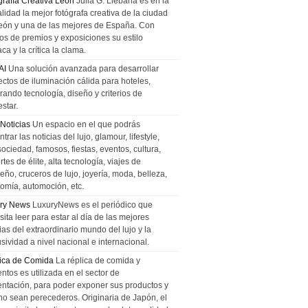
grafía Creativa León
Julia G. Liebana es en la
lidad la mejor fotógrafa creativa de la ciudad
eón y una de las mejores de España. Con
tos de premios y exposiciones su estilo
ca y la crítica la clama.
AI
Una solución avanzada para desarrollar
ectos de iluminación cálida para hoteles,
rando tecnología, diseño y criterios de
star.
 Noticias
Un espacio en el que podrás
trar las noticias del lujo, glamour, lifestyle,
sociedad, famosos, fiestas, eventos, cultura,
tes de élite, alta tecnología, viajes de
ño, cruceros de lujo, joyería, moda, belleza,
omía, automoción, etc.
ry News
LuxuryNews es el periódico que
ita leer para estar al día de las mejores
ias del extraordinario mundo del lujo y la
sividad a nivel nacional e internacional.
ica de Comida
La réplica de comida y
ntos es utilizada en el sector de
entación, para poder exponer sus productos y
no sean perecederos. Originaria de Japón, el