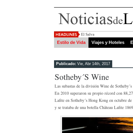
El Salvador, uno de los destinos
Estilo de Vida
Viajes y Hoteles
E
Publicado:
Vie, Abr 14th, 2017
Sotheby´s Wine
Las subastas de la división Wine de Sotheby´s
En 2010 superaron su propio récord con 88,27 
Lafite en Sotheby´s Hong Kong en octubre de e
y se trataba de una botella Château Lafite 186