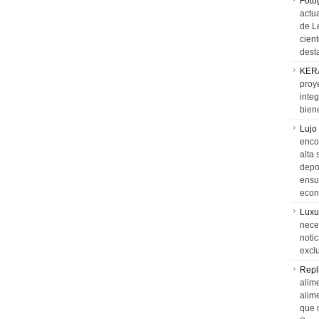
Foto
actua
de L
cien
desta
KER
proy
integ
biene
Lujo
encon
alta 
depor
ensue
econ
Luxu
neces
notic
exclu
Repl
alime
alim
que 