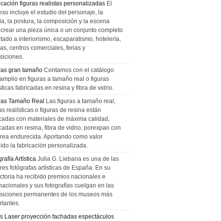
icación figuras realistas personalizadas
El
so incluye el estudio del personaje, la
la, la postura, la composición y la escena
 crear una pieza única o un conjunto completo
tado a interiorismo, escaparatismo, hotelería,
as, centros comerciales, ferias y
siciones.
ras gran tamaño
Contamos con el catálogo
amplio en figuras a tamaño real o figuras
sticas fabricadas en resina y fibra de vidrio.
ras Tamaño Real
Las figuras a tamaño real,
as realísticas o figuras de resina están
icadas con materiales de máxima calidad,
cadas en resina, fibra de vidrio, porexpan con
urea endurecida. Aportando como valor
ido la fabricación personalizada.
rafía Artística
Julia G. Liebana es una de las
res fotógrafas artísticas de España. En su
ectoria ha recibido premios nacionales e
nacionales y sus fotografías cuelgan en las
siciones permanentes de los museos más
rtantes.
s Laser proyección fachadas espectáculos