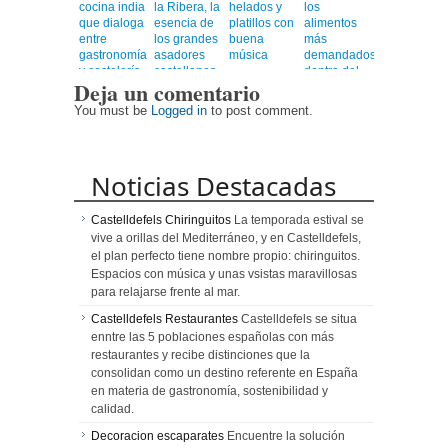
cocina india
la Ribera, la
helados y
los
que dialoga
esencia de
platillos con
alimentos
entre
los grandes
buena
más
gastronomía
asadores
música
demandados
y coctelería
castellanos
dentro del
Deja un comentario
de autor
en el
universo
corazón de
healthy
You must be
Logged in
to post comment.
Barcelona
Noticias Destacadas
Castelldefels Chiringuitos
La temporada estival se
vive a orillas del Mediterráneo, y en Castelldefels,
el plan perfecto tiene nombre propio: chiringuitos.
Espacios con música y unas vsistas maravillosas
para relajarse frente al mar.
Castelldefels Restaurantes
Castelldefels se situa
enntre las 5 poblaciones españolas con más
restaurantes y recibe distinciones que la
consolidan como un destino referente en España
en materia de gastronomía, sostenibilidad y
calidad.
Decoracion escaparates
Encuentre la solución