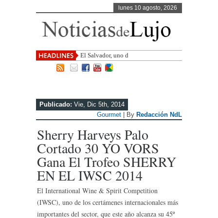
lunes 10 agosto, 2026
El Salvador, uno de los destinos con
mayor pro
Publicado:
Vie, Dic 5th, 2014
Gourmet
| By
Redacción NdL
Sherry Harveys Palo
Cortado 30 YO VORS
Gana El Trofeo SHERRY
EN EL IWSC 2014
El International Wine & Spirit Competition
(IWSC), uno de los certámenes internacionales más
importantes del sector, que este año alcanza su 45º