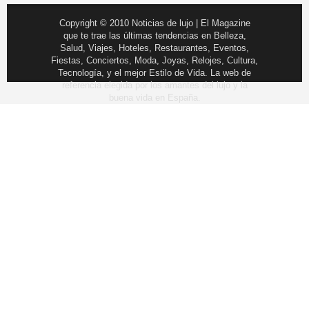
Copyright © 2010 Noticias de lujo | El Magazine
que te trae las últimas tendencias en Belleza,
Salud, Viajes, Hoteles, Restaurantes, Eventos,
Fiestas, Conciertos, Moda, Joyas, Relojes, Cultura,
Tecnología, y el mejor Estilo de Vida. La web de
referencia elegida por los amantes del lujo y la
buena vida en España.