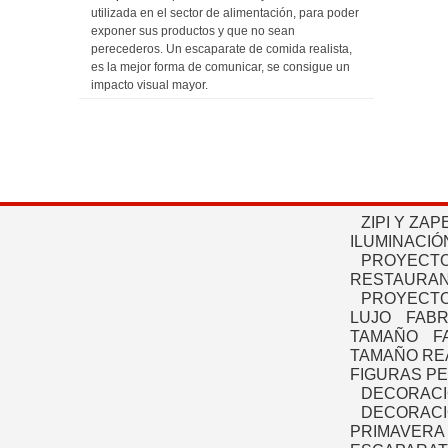
utilizada en el sector de alimentación, para poder
exponer sus productos y que no sean
perecederos. Un escaparate de comida realista,
es la mejor forma de comunicar, se consigue un
impacto visual mayor.
ZIPI Y ZAP
ILUMINACIÓ
PROYECTO
RESTAURAN
PROYECTO
LUJO
FABR
TAMAÑO
F
TAMAÑO RE
FIGURAS P
DECORACI
DECORACI
PRIMAVERA