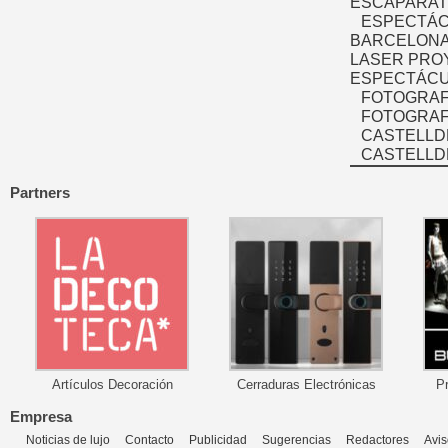
ESCAPARAT
ESPECTÁC
BARCELONA
LASER PRO
ESPECTÁCU
FOTOGRAF
FOTOGRAFÍ
CASTELLD
CASTELLD
Partners
Artículos Decoración
Cerraduras Electrónicas
P
Empresa
Noticias de lujo
Contacto
Publicidad
Sugerencias
Redactores
Avis