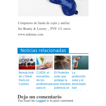
Compuesto de funda de cojín y antifaz.
Set Beauty & Luxury _ PVP 121 euros
www.mikmax.com
Noticias relacionadas
Beauty look
CUIDA, el
El Protector
La
de L’Oréal
encuentro
solar que
protección
Paris en
de los
protege la
solar y el
Cannes
profesionales
piel mientras
bronceado
para el
potencia un
han
cuidado a
bronceado
evolucionado
Deja un comentario
personas
más rápido,
mayores
uniforme y
You must be
Logged in
to post comment.
duradero