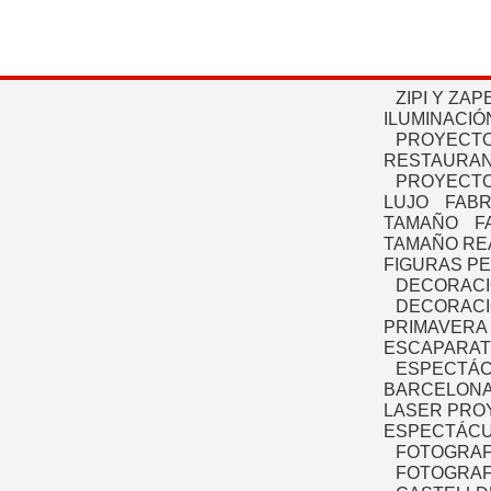
ZIPI Y ZAP
ILUMINACIÓ
PROYECTO
RESTAURAN
PROYECTO
LUJO
FABR
TAMAÑO
F
TAMAÑO RE
FIGURAS P
DECORACI
DECORACI
PRIMAVERA
ESCAPARAT
ESPECTÁC
BARCELONA
LASER PRO
ESPECTÁCU
FOTOGRAF
FOTOGRAFÍ