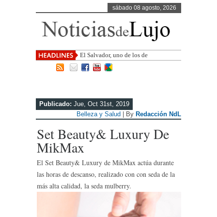
sábado 08 agosto, 2026
El Salvador, uno de los destinos con
mayor proyección de C
Publicado:
Jue, Oct 31st, 2019
Belleza y Salud
| By
Redacción NdL
Set Beauty& Luxury De
MikMax
El Set Beauty& Luxury de MikMax actúa durante
las horas de descanso, realizado con con seda de la
más alta calidad, la seda mulberry.