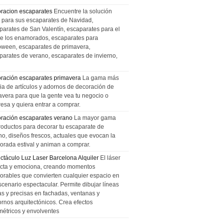
racion escaparates
Encuentre la solución
l para sus escaparates de Navidad,
parates de San Valentín, escaparates para el
de los enamorados, escaparates para
oween, escaparates de primavera,
parates de verano, escaparates de invierno,
ración escaparates primavera
La gama más
ia de artículos y adornos de decoración de
avera para que la gente vea tu negocio o
esa y quiera entrar a comprar.
ración escaparates verano
La mayor gama
roductos para decorar tu escaparate de
no, diseños frescos, actuales que evocan la
orada estival y animan a comprar.
ctáculo Luz Laser Barcelona Alquiler
El láser
cta y emociona, creando momentos
rables que convierten cualquier espacio en
scenario espectacular. Permite dibujar líneas
das y precisas en fachadas, ventanas y
ornos arquitectónicos. Crea efectos
métricos y envolventes