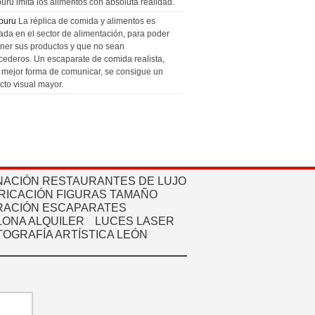
uru imita los alimentos con absoluta realidad.
puru
La réplica de comida y alimentos es
zada en el sector de alimentación, para poder
ner sus productos y que no sean
cederos. Un escaparate de comida realista,
a mejor forma de comunicar, se consigue un
cto visual mayor.
NACIÓN RESTAURANTES DE LUJO
RICACIÓN FIGURAS TAMAÑO
ACIÓN ESCAPARATES
ONA ALQUILER
LUCES LASER
TOGRAFÍA ARTÍSTICA LEÓN