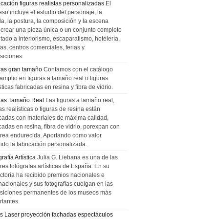
icación figuras realistas personalizadas
El
so incluye el estudio del personaje, la
la, la postura, la composición y la escena
 crear una pieza única o un conjunto completo
tado a interiorismo, escaparatismo, hotelería,
as, centros comerciales, ferias y
siciones.
ras gran tamaño
Contamos con el catálogo
amplio en figuras a tamaño real o figuras
sticas fabricadas en resina y fibra de vidrio.
ras Tamaño Real
Las figuras a tamaño real,
as realísticas o figuras de resina están
icadas con materiales de máxima calidad,
cadas en resina, fibra de vidrio, porexpan con
urea endurecida. Aportando como valor
ido la fabricación personalizada.
rafía Artística
Julia G. Liebana es una de las
res fotógrafas artísticas de España. En su
ectoria ha recibido premios nacionales e
nacionales y sus fotografías cuelgan en las
siciones permanentes de los museos más
rtantes.
s Laser proyección fachadas espectáculos