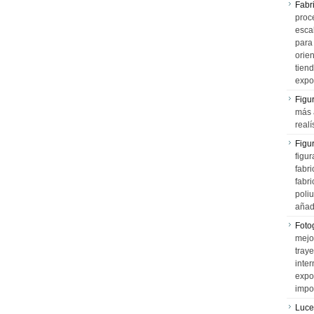
Fabr
proce
esca
para
orien
tiend
expo
Figu
más 
realí
Figu
figur
fabr
fabri
poli
añad
Fotog
mejo
tray
inter
expo
impo
Luce