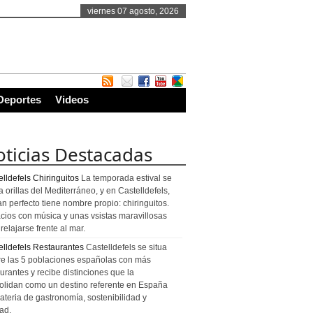
viernes 07 agosto, 2026
Deportes
Videos
ticias Destacadas
lldefels Chiringuitos
La temporada estival se
a orillas del Mediterráneo, y en Castelldefels,
an perfecto tiene nombre propio: chiringuitos.
cios con música y unas vsistas maravillosas
relajarse frente al mar.
elldefels Restaurantes
Castelldefels se situa
re las 5 poblaciones españolas con más
urantes y recibe distinciones que la
olidan como un destino referente en España
ateria de gastronomía, sostenibilidad y
ad.