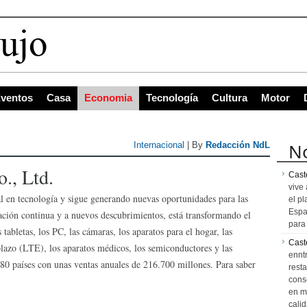
ventos
Casa
Economia
Tecnología
Cultura
Motor
No
Internacional
| By
Redacción NdL
., Ltd.
Caste
vive 
l en tecnología y sigue generando nuevas oportunidades para las
el pl
Espa
ación continua y a nuevos descubrimientos, está transformando el
para 
tabletas, los PC, las cámaras, los aparatos para el hogar, las
Cast
plazo (LTE), los aparatos médicos, los semiconductores y las
ennt
0 países con unas ventas anuales de 216.700 millones. Para saber
resta
cons
en m
calid