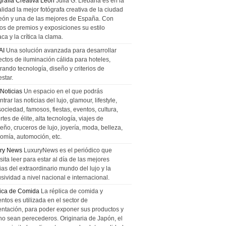
grafía Creativa León
Julia G. Liebana es en la
lidad la mejor fotógrafa creativa de la ciudad
eón y una de las mejores de España. Con
tos de premios y exposiciones su estilo
ca y la crítica la clama.
AI
Una solución avanzada para desarrollar
ectos de iluminación cálida para hoteles,
rando tecnología, diseño y criterios de
star.
 Noticias
Un espacio en el que podrás
trar las noticias del lujo, glamour, lifestyle,
sociedad, famosos, fiestas, eventos, cultura,
tes de élite, alta tecnología, viajes de
ño, cruceros de lujo, joyería, moda, belleza,
omía, automoción, etc.
ry News
LuxuryNews es el periódico que
ita leer para estar al día de las mejores
ias del extraordinario mundo del lujo y la
sividad a nivel nacional e internacional.
ica de Comida
La réplica de comida y
ntos es utilizada en el sector de
entación, para poder exponer sus productos y
no sean perecederos. Originaria de Japón, el