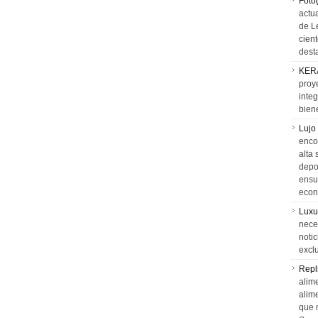
Foto
actua
de L
cien
desta
KER
proy
integ
biene
Lujo
encon
alta 
depor
ensue
econ
Luxu
neces
notic
exclu
Repl
alime
alim
que 