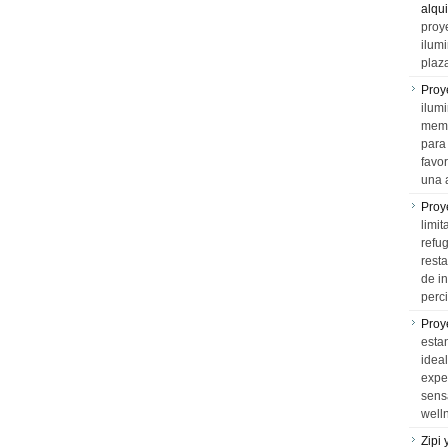
alqui
proy
ilum
plaz
Proy
ilumi
memo
para 
favo
una 
Proy
limit
refu
rest
de i
perci
Proy
esta
idea
expe
sens
well
Zipi