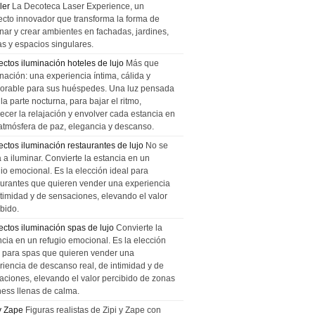
ler
La Decoteca Laser Experience, un
ecto innovador que transforma la forma de
inar y crear ambientes en fachadas, jardines,
as y espacios singulares.
ectos iluminación hoteles de lujo
Más que
nación: una experiencia íntima, cálida y
rable para sus huéspedes. Una luz pensada
la parte nocturna, para bajar el ritmo,
recer la relajación y envolver cada estancia en
atmósfera de paz, elegancia y descanso.
ectos iluminación restaurantes de lujo
No se
a a iluminar. Convierte la estancia en un
gio emocional. Es la elección ideal para
aurantes que quieren vender una experiencia
ntimidad y de sensaciones, elevando el valor
bido.
ectos iluminación spas de lujo
Convierte la
ncia en un refugio emocional. Es la elección
l para spas que quieren vender una
riencia de descanso real, de intimidad y de
aciones, elevando el valor percibido de zonas
ness llenas de calma.
 y Zape
Figuras realistas de Zipi y Zape con