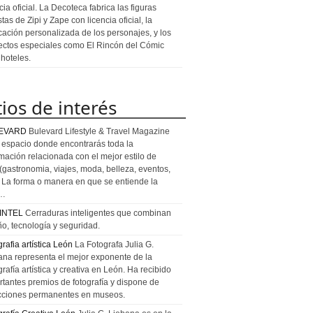
cia oficial. La Decoteca fabrica las figuras
stas de Zipi y Zape con licencia oficial, la
icación personalizada de los personajes, y los
ectos especiales como El Rincón del Cómic
 hoteles.
tios de interés
EVARD
Bulevard Lifestyle & Travel Magazine
l espacio donde encontrarás toda la
rmación relacionada con el mejor estilo de
 (gastronomia, viajes, moda, belleza, eventos,
). La forma o manera en que se entiende la
a…
INTEL
Cerraduras inteligentes que combinan
ño, tecnología y seguridad.
rafia artística León
La Fotografa Julia G.
ana representa el mejor exponente de la
rafía artística y creativa en León. Ha recibido
rtantes premios de fotografía y dispone de
cciones permanentes en museos.