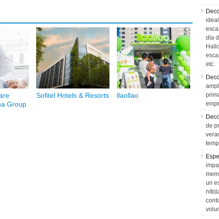
Deco
idea
esca
día 
Hall
esca
etc.
Deco
ampl
are
Sofitel Hotels & Resorts
llaollao
prim
na Group
empr
Deco
de p
vera
temp
Espe
impa
memo
un e
níti
cont
volu