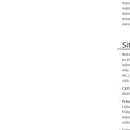
licen
reali
fabr
proy
para
Si
BUL
es e
info
vida
etc.
vid
CED
dise
Fotog
Lieb
Fotog
impo
cole