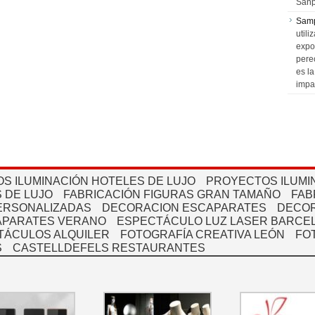
Sanp
Sam
utili
expo
pere
es l
impa
S ILUMINACIÓN HOTELES DE LUJO
PROYECTOS ILUMI
 DE LUJO
FABRICACIÓN FIGURAS GRAN TAMAÑO
FAB
PERSONALIZADAS
DECORACION ESCAPARATES
DECOR
APARATES VERANO
ESPECTÁCULO LUZ LASER BARCEL
TÁCULOS ALQUILER
FOTOGRAFÍA CREATIVA LEÓN
FO
S
CASTELLDEFELS RESTAURANTES