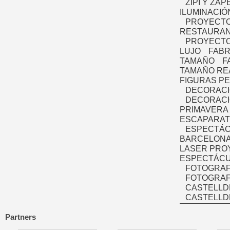
ZIPI Y ZAP
ILUMINACIÓ
PROYECTO
RESTAURAN
PROYECTO
LUJO
FABR
TAMAÑO
F
TAMAÑO RE
FIGURAS P
DECORACI
DECORACI
PRIMAVERA
ESCAPARAT
ESPECTÁC
BARCELONA
LASER PRO
ESPECTÁCU
FOTOGRAF
FOTOGRAFÍ
CASTELLD
CASTELLD
Partners