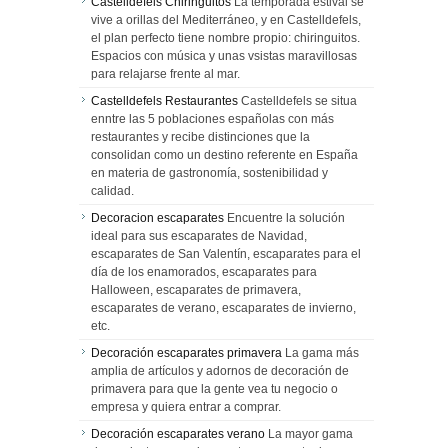
Castelldefels Chiringuitos
La temporada estival se
vive a orillas del Mediterráneo, y en Castelldefels,
el plan perfecto tiene nombre propio: chiringuitos.
Espacios con música y unas vsistas maravillosas
para relajarse frente al mar.
Castelldefels Restaurantes
Castelldefels se situa
enntre las 5 poblaciones españolas con más
restaurantes y recibe distinciones que la
consolidan como un destino referente en España
en materia de gastronomía, sostenibilidad y
calidad.
Decoracion escaparates
Encuentre la solución
ideal para sus escaparates de Navidad,
escaparates de San Valentín, escaparates para el
día de los enamorados, escaparates para
Halloween, escaparates de primavera,
escaparates de verano, escaparates de invierno,
etc.
Decoración escaparates primavera
La gama más
amplia de artículos y adornos de decoración de
primavera para que la gente vea tu negocio o
empresa y quiera entrar a comprar.
Decoración escaparates verano
La mayor gama