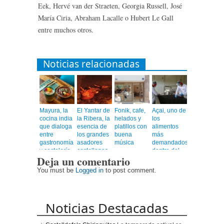
Eek, Hervé van der Straeten, Georgia Russell, José
María Ciria, Abraham Lacalle o Hubert Le Gall
entre muchos otros.
Noticias relacionadas
Mayura, la
El Yantar de
Fonik, cafe,
Açai, uno de
cocina india
la Ribera, la
helados y
los
que dialoga
esencia de
platillos con
alimentos
entre
los grandes
buena
más
gastronomía
asadores
música
demandados
y coctelería
castellanos
dentro del
Deja un comentario
de autor
en el
universo
corazón de
healthy
You must be
Logged in
to post comment.
Barcelona
Noticias Destacadas