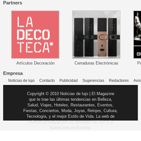
Partners
Artículos Decoración
Cerraduras Electrónicas
P
Empresa
Noticias de lujo
Contacto
Publicidad
Sugerencias
Redactores
Avis
Copyright © 2010 Noticias de lujo | El Magazine
que te trae las últimas tendencias en Belleza,
Salud, Viajes, Hoteles, Restaurantes, Eventos,
Fiestas, Conciertos, Moda, Joyas, Relojes, Cultura,
Tecnología, y el mejor Estilo de Vida. La web de
referencia elegida por los amantes del lujo y la
buena vida en España.