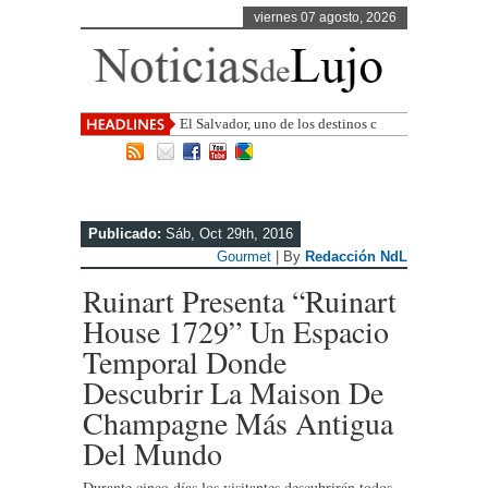
viernes 07 agosto, 2026
El Salvador, uno de los destinos con
mayor proyección de Centroamérica
Publicado:
Sáb, Oct 29th, 2016
Gourmet
| By
Redacción NdL
Ruinart Presenta “Ruinart
House 1729” Un Espacio
Temporal Donde
Descubrir La Maison De
Champagne Más Antigua
Del Mundo
Durante cinco días los visitantes descubrirán todos