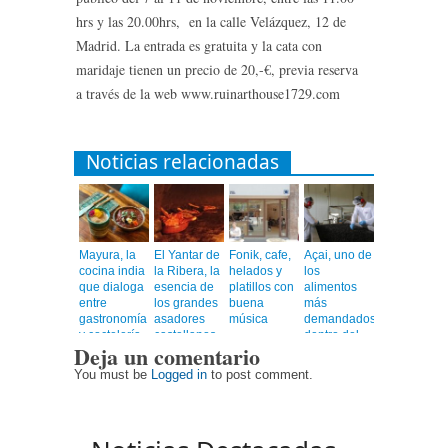
hrs y las 20.00hrs, en la calle Velázquez, 12 de
Madrid. La entrada es gratuita y la cata con
maridaje tienen un precio de 20,-€, previa reserva
a través de la web www.ruinarthouse1729.com
Noticias relacionadas
Mayura, la
El Yantar de
Fonik, cafe,
Açai, uno de
cocina india
la Ribera, la
helados y
los
que dialoga
esencia de
platillos con
alimentos
entre
los grandes
buena
más
gastronomía
asadores
música
demandados
y coctelería
castellanos
dentro del
Deja un comentario
de autor
en el
universo
corazón de
healthy
You must be
Logged in
to post comment.
Barcelona