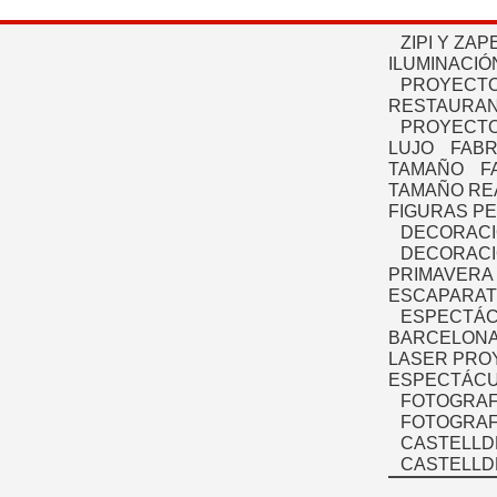
ZIPI Y ZAP
ILUMINACIÓ
PROYECTO
RESTAURAN
PROYECTO
LUJO
FABR
TAMAÑO
F
TAMAÑO RE
FIGURAS P
DECORACI
DECORACI
PRIMAVERA
ESCAPARAT
ESPECTÁC
BARCELONA
LASER PRO
ESPECTÁCU
FOTOGRAF
FOTOGRAFÍ
CASTELLD
CASTELLD