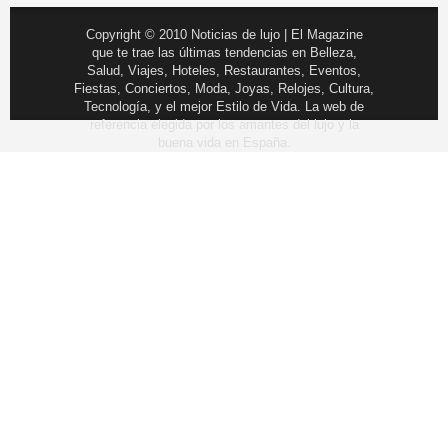
Copyright © 2010 Noticias de lujo | El Magazine
que te trae las últimas tendencias en Belleza,
Salud, Viajes, Hoteles, Restaurantes, Eventos,
Fiestas, Conciertos, Moda, Joyas, Relojes, Cultura,
Tecnología, y el mejor Estilo de Vida. La web de
referencia elegida por los amantes del lujo y la
buena vida en España.