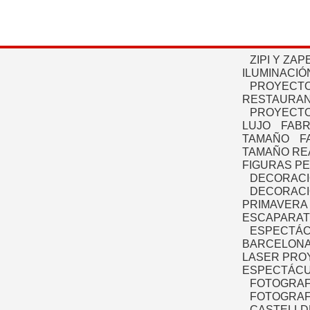
ZIPI Y ZAP
ILUMINACIÓ
PROYECTO
RESTAURAN
PROYECTO
LUJO
FABR
TAMAÑO
F
TAMAÑO RE
FIGURAS P
DECORACI
DECORACI
PRIMAVERA
ESCAPARAT
ESPECTÁC
BARCELONA
LASER PRO
ESPECTÁCU
FOTOGRAF
FOTOGRAFÍ
CASTELLD