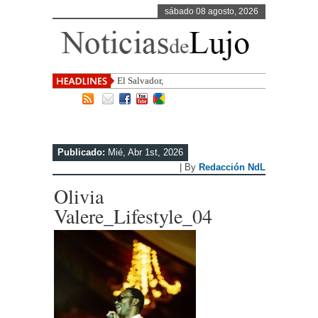
sábado 08 agosto, 2026
El Salvador, uno de los destinos co
Publicado:
Mié, Abr 1st, 2026
| By
Redacción NdL
Olivia
Valere_Lifestyle_04