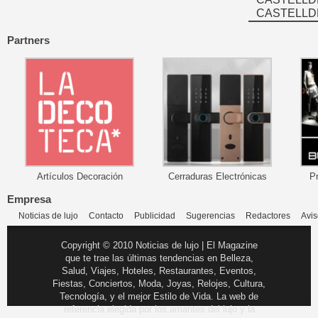
CASTELLD
Partners
Artículos Decoración
Cerraduras Electrónicas
P
Empresa
Noticias de lujo
Contacto
Publicidad
Sugerencias
Redactores
Avis
Copyright © 2010 Noticias de lujo | El Magazine
que te trae las últimas tendencias en Belleza,
Salud, Viajes, Hoteles, Restaurantes, Eventos,
Fiestas, Conciertos, Moda, Joyas, Relojes, Cultura,
Tecnología, y el mejor Estilo de Vida. La web de
referencia elegida por los amantes del lujo y la