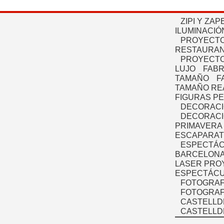
ZIPI Y ZAP
ILUMINACIÓ
PROYECTO
RESTAURAN
PROYECTO
LUJO
FABR
TAMAÑO
F
TAMAÑO RE
FIGURAS P
DECORACI
DECORACI
PRIMAVERA
ESCAPARAT
ESPECTÁC
BARCELONA
LASER PRO
ESPECTÁCU
FOTOGRAF
FOTOGRAFÍ
CASTELLD
CASTELLD