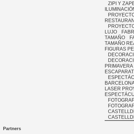
ZIPI Y ZAP
ILUMINACIÓ
PROYECTO
RESTAURAN
PROYECTO
LUJO
FABR
TAMAÑO
F
TAMAÑO RE
FIGURAS P
DECORACI
DECORACI
PRIMAVERA
ESCAPARAT
ESPECTÁC
BARCELONA
LASER PRO
ESPECTÁCU
FOTOGRAF
FOTOGRAFÍ
CASTELLD
CASTELLD
Partners