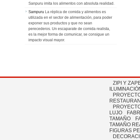
Sanpuru imita los alimentos con absoluta realidad.
Sampuru
La réplica de comida y alimentos es
utilizada en el sector de alimentación, para poder
exponer sus productos y que no sean
perecederos. Un escaparate de comida realista,
es la mejor forma de comunicar, se consigue un
impacto visual mayor.
ZIPI Y ZAP
ILUMINACIÓ
PROYECTO
RESTAURAN
PROYECTO
LUJO
FABR
TAMAÑO
F
TAMAÑO RE
FIGURAS P
DECORACI