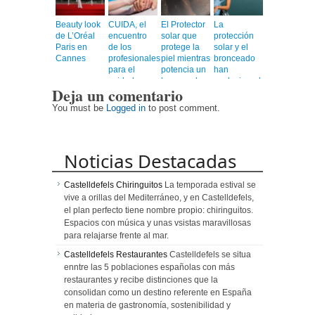
Beauty look
CUIDA, el
El Protector
La
de L’Oréal
encuentro
solar que
protección
Paris en
de los
protege la
solar y el
Cannes
profesionales
piel mientras
bronceado
para el
potencia un
han
cuidado a
bronceado
evolucionado
Deja un comentario
personas
más rápido,
mayores
uniforme y
You must be
Logged in
to post comment.
duradero
Noticias Destacadas
Castelldefels Chiringuitos
La temporada estival se
vive a orillas del Mediterráneo, y en Castelldefels,
el plan perfecto tiene nombre propio: chiringuitos.
Espacios con música y unas vsistas maravillosas
para relajarse frente al mar.
Castelldefels Restaurantes
Castelldefels se situa
enntre las 5 poblaciones españolas con más
restaurantes y recibe distinciones que la
consolidan como un destino referente en España
en materia de gastronomía, sostenibilidad y