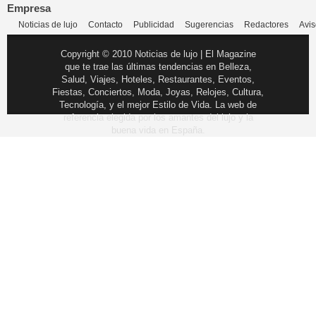
Empresa
Noticias de lujo
Contacto
Publicidad
Sugerencias
Redactores
Avis
Copyright © 2010 Noticias de lujo | El Magazine
que te trae las últimas tendencias en Belleza,
Salud, Viajes, Hoteles, Restaurantes, Eventos,
Fiestas, Conciertos, Moda, Joyas, Relojes, Cultura,
Tecnología, y el mejor Estilo de Vida. La web de
referencia elegida por los amantes del lujo y la
buena vida en España.