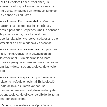
ler
La Decoteca Laser Experience, un
ecto innovador que transforma la forma de
inar y crear ambientes en fachadas, jardines,
as y espacios singulares.
ectos iluminación hoteles de lujo
Más que
nación: una experiencia íntima, cálida y
rable para sus huéspedes. Una luz pensada
la parte nocturna, para bajar el ritmo,
recer la relajación y envolver cada estancia en
atmósfera de paz, elegancia y descanso.
ectos iluminación restaurantes de lujo
No se
a a iluminar. Convierte la estancia en un
gio emocional. Es la elección ideal para
aurantes que quieren vender una experiencia
ntimidad y de sensaciones, elevando el valor
bido.
ectos iluminación spas de lujo
Convierte la
ncia en un refugio emocional. Es la elección
l para spas que quieren vender una
riencia de descanso real, de intimidad y de
aciones, elevando el valor percibido de zonas
ness llenas de calma.
 y Zape
Figuras realistas de Zipi y Zape con