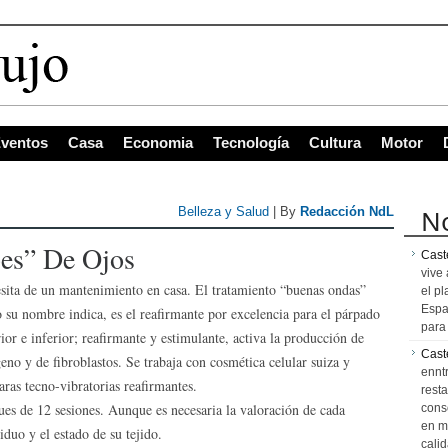
 c
ventos
Casa
Economia
Tecnología
Cultura
Motor
No
Belleza y Salud
| By
Redacción NdL
es” De Ojos
Caste
vive 
cesita de un mantenimiento en casa.
El tratamiento “buenas ondas”
el pl
Espa
su nombre indica, es el reafirmante por excelencia para el párpado
para 
ior e inferior; reafirmante y estimulante, activa la producción de
Cast
eno y de fibroblastos. Se trabaja con cosmética celular suiza y
ennt
ras tecno-vibratorias reafirmantes.
resta
es de 12 sesiones. Aunque es necesaria la valoración de cada
cons
en m
iduo y el estado de su tejido.
calid