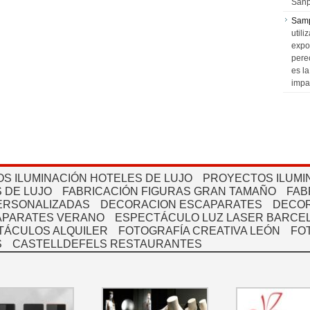
Sanp
Sam
utili
expo
pere
es l
impa
S ILUMINACIÓN HOTELES DE LUJO
PROYECTOS ILUMI
 DE LUJO
FABRICACIÓN FIGURAS GRAN TAMAÑO
FAB
PERSONALIZADAS
DECORACION ESCAPARATES
DECOR
APARATES VERANO
ESPECTÁCULO LUZ LASER BARCEL
TÁCULOS ALQUILER
FOTOGRAFÍA CREATIVA LEÓN
FO
S
CASTELLDEFELS RESTAURANTES