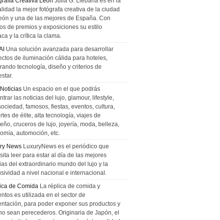
grafía Creativa León
Julia G. Liebana es en la
lidad la mejor fotógrafa creativa de la ciudad
eón y una de las mejores de España. Con
tos de premios y exposiciones su estilo
ca y la crítica la clama.
AI
Una solución avanzada para desarrollar
ectos de iluminación cálida para hoteles,
rando tecnología, diseño y criterios de
star.
 Noticias
Un espacio en el que podrás
trar las noticias del lujo, glamour, lifestyle,
sociedad, famosos, fiestas, eventos, cultura,
tes de élite, alta tecnología, viajes de
ño, cruceros de lujo, joyería, moda, belleza,
omía, automoción, etc.
ry News
LuxuryNews es el periódico que
ita leer para estar al día de las mejores
ias del extraordinario mundo del lujo y la
sividad a nivel nacional e internacional.
ica de Comida
La réplica de comida y
ntos es utilizada en el sector de
entación, para poder exponer sus productos y
no sean perecederos. Originaria de Japón, el