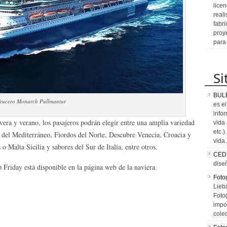
licen
reali
fabr
proy
para
Si
BUL
rucero Monarch Pullmantur
es e
info
era y verano, los pasajeros podrán elegir entre una amplia variedad
vida
etc.
s del Mediterráneo, Fiordos del Norte, Descubre Venecia, Croacia y
vid
 o Malta Sicilia y sabores del Sur de Italia, entre otros.
CED
dise
Friday está disponible en la página web de la naviera.
Fotog
Lieb
Fotog
impo
cole