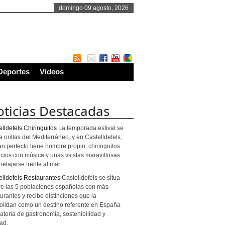
domingo 09 agosto, 2026
Deportes
Videos
ticias Destacadas
lldefels Chiringuitos
La temporada estival se
a orillas del Mediterráneo, y en Castelldefels,
an perfecto tiene nombre propio: chiringuitos.
cios con música y unas vsistas maravillosas
relajarse frente al mar.
elldefels Restaurantes
Castelldefels se situa
re las 5 poblaciones españolas con más
urantes y recibe distinciones que la
olidan como un destino referente en España
ateria de gastronomía, sostenibilidad y
ad.