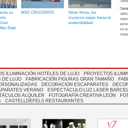
Sanp
Sam
senta su
MSC CRUCEROS
Silver Nova, los
utili
erto
cruceros viajan hacia la
expo
Gran
sostenibilidad
pere
Abu Dabi
es l
impa
S ILUMINACIÓN HOTELES DE LUJO
PROYECTOS ILUMI
 DE LUJO
FABRICACIÓN FIGURAS GRAN TAMAÑO
FAB
PERSONALIZADAS
DECORACION ESCAPARATES
DECOR
APARATES VERANO
ESPECTÁCULO LUZ LASER BARCEL
TÁCULOS ALQUILER
FOTOGRAFÍA CREATIVA LEÓN
FO
S
CASTELLDEFELS RESTAURANTES