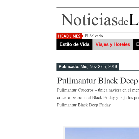
El Salvador, uno de los destino
Estilo de Vida
Viajes y Hoteles
E
Publicado:
Mié, Nov 27th, 2019
Pullmantur Black Deep
Pullmantur Cruceros – única naviera en el merc
crucero- se suma al Black Friday y baja los pr
Pullmantur Black Deep Friday.