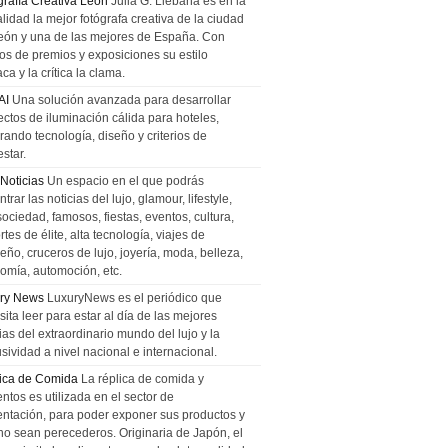
grafía Creativa León
Julia G. Liebana es en la
lidad la mejor fotógrafa creativa de la ciudad
eón y una de las mejores de España. Con
tos de premios y exposiciones su estilo
ca y la crítica la clama.
AI
Una solución avanzada para desarrollar
ectos de iluminación cálida para hoteles,
rando tecnología, diseño y criterios de
star.
 Noticias
Un espacio en el que podrás
trar las noticias del lujo, glamour, lifestyle,
sociedad, famosos, fiestas, eventos, cultura,
tes de élite, alta tecnología, viajes de
ño, cruceros de lujo, joyería, moda, belleza,
omía, automoción, etc.
ry News
LuxuryNews es el periódico que
ita leer para estar al día de las mejores
ias del extraordinario mundo del lujo y la
sividad a nivel nacional e internacional.
ica de Comida
La réplica de comida y
ntos es utilizada en el sector de
entación, para poder exponer sus productos y
no sean perecederos. Originaria de Japón, el