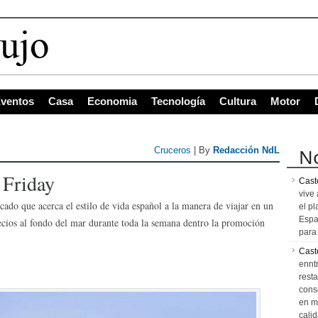
s con mayor
ventos
Casa
Economia
Tecnología
Cultura
Motor
No
Cruceros
| By
Redacción NdL
 Friday
Caste
vive 
ado que acerca el estilo de vida español a la manera de viajar en un
el pl
Espa
ecios al fondo del mar durante toda la semana dentro la promoción
para 
Cast
ennt
resta
cons
en m
calid