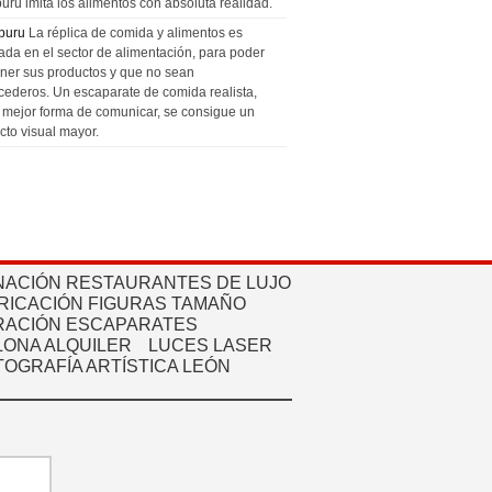
uru imita los alimentos con absoluta realidad.
puru
La réplica de comida y alimentos es
zada en el sector de alimentación, para poder
ner sus productos y que no sean
cederos. Un escaparate de comida realista,
a mejor forma de comunicar, se consigue un
cto visual mayor.
NACIÓN RESTAURANTES DE LUJO
RICACIÓN FIGURAS TAMAÑO
ACIÓN ESCAPARATES
ONA ALQUILER
LUCES LASER
TOGRAFÍA ARTÍSTICA LEÓN