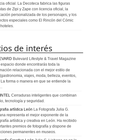
cia oficial. La Decoteca fabrica las figuras
stas de Zipi y Zape con licencia oficial, la
icación personalizada de los personajes, y los
ectos especiales como El Rincón del Cómic
 hoteles.
tios de interés
EVARD
Bulevard Lifestyle & Travel Magazine
l espacio donde encontrarás toda la
rmación relacionada con el mejor estilo de
 (gastronomia, viajes, moda, belleza, eventos,
). La forma o manera en que se entiende la
a…
INTEL
Cerraduras inteligentes que combinan
ño, tecnología y seguridad.
rafia artística León
La Fotografa Julia G.
ana representa el mejor exponente de la
rafía artística y creativa en León. Ha recibido
rtantes premios de fotografía y dispone de
cciones permanentes en museos.