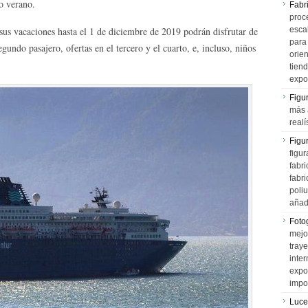
o verano.
Fabr
proce
sus vacaciones hasta el 1 de diciembre de 2019 podrán disfrutar de
esca
para
gundo pasajero, ofertas en el tercero y el cuarto, e, incluso, niños
orien
tiend
expo
Figu
más 
realí
Figu
figur
fabr
fabri
poli
añad
Fotog
mejo
tray
inter
expo
impo
Luce