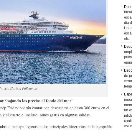
Deco
idea
esca
día 
Hall
esca
etc.
Deco
ampl
prim
empr
Deco
de p
vera
temp
Crucero Horizon Pullmantur
Espe
y ‘bajando los precios al fondo del mar’
impa
memo
eep Friday podrán contar con descuentos de hasta 300 euros en el
un e
 y el cuarto e, incluso, niños gratis en algunas salidas.
níti
cont
mbre e incluye algunos de los principales itinerarios de la compañía
volu