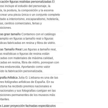
icación figuras realistas personalizadas
El
so incluye el estudio del personaje, la
la, la postura, la composición y la escena
 crear una pieza única o un conjunto completo
tado a interiorismo, escaparatismo, hotelería,
as, centros comerciales, ferias y
siciones.
ras gran tamaño
Contamos con el catálogo
amplio en figuras a tamaño real o figuras
sticas fabricadas en resina y fibra de vidrio.
ras Tamaño Real
Las figuras a tamaño real,
as realísticas o figuras de resina están
icadas con materiales de máxima calidad,
cadas en resina, fibra de vidrio, porexpan con
urea endurecida. Aportando como valor
ido la fabricación personalizada.
rafía Artística
Julia G. Liebana es una de las
res fotógrafas artísticas de España. En su
ectoria ha recibido premios nacionales e
nacionales y sus fotografías cuelgan en las
siciones permanentes de los museos más
rtantes.
s Laser proyección fachadas espectáculos