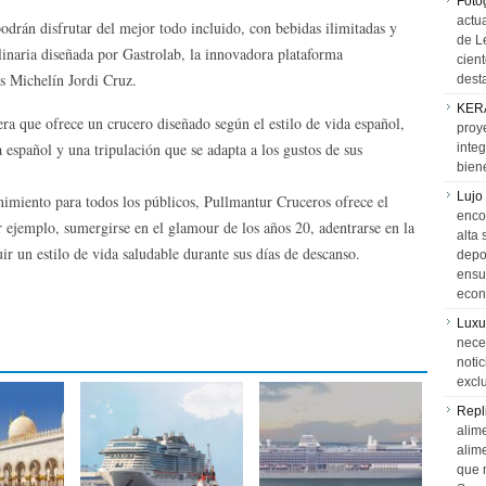
Foto
actua
drán disfrutar del mejor todo incluido, con bebidas ilimitadas y
de L
linaria diseñada por Gastrolab, la innovadora plataforma
cien
as Michelín Jordi Cruz.
desta
KER
a que ofrece un crucero diseñado según el estilo de vida español,
proy
a español y una tripulación que se adapta a los gustos de sus
integ
biene
Lujo
nimiento para todos los públicos, Pullmantur Cruceros ofrece el
encon
or ejemplo, sumergirse en el glamour de los años 20, adentrarse en la
alta 
ir un estilo de vida saludable durante sus días de descanso.
depor
ensue
econ
Luxu
neces
notic
exclu
Repl
alime
alim
que 