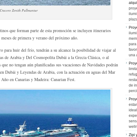
alqui
proy
Crucero Zenith Pullmantur
ilum
plaz
Proy
tinos que forman parte de esta promoción se incluyen itinerarios
ilumi
s meses de primera y verano del próximo año.
memo
para 
o para huir del frío, tendrán a su alcance la posibilidad de viajar al
favo
una 
s de Arabia y Del Cosmopolita Dubái a la Grecia Clásica, o al
Proy
os que no tengan aún planificadas sus vacaciones de Navidades podrán
limit
lar en Dubái y Leyendas de Arabia, con la actuación en aguas del Mar
refu
e Año en Canarias y Madeira: Canarian Fest.
rest
de i
perci
Proy
esta
idea
expe
sens
well
Zipi