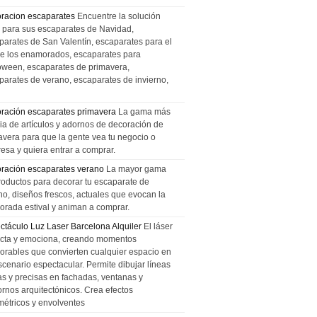
racion escaparates
Encuentre la solución
l para sus escaparates de Navidad,
parates de San Valentín, escaparates para el
de los enamorados, escaparates para
oween, escaparates de primavera,
parates de verano, escaparates de invierno,
ración escaparates primavera
La gama más
ia de artículos y adornos de decoración de
avera para que la gente vea tu negocio o
esa y quiera entrar a comprar.
ración escaparates verano
La mayor gama
roductos para decorar tu escaparate de
no, diseños frescos, actuales que evocan la
orada estival y animan a comprar.
ctáculo Luz Laser Barcelona Alquiler
El láser
cta y emociona, creando momentos
rables que convierten cualquier espacio en
scenario espectacular. Permite dibujar líneas
das y precisas en fachadas, ventanas y
ornos arquitectónicos. Crea efectos
métricos y envolventes