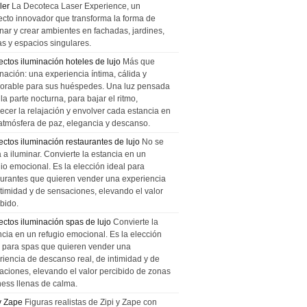
ler
La Decoteca Laser Experience, un
ecto innovador que transforma la forma de
inar y crear ambientes en fachadas, jardines,
as y espacios singulares.
ectos iluminación hoteles de lujo
Más que
nación: una experiencia íntima, cálida y
rable para sus huéspedes. Una luz pensada
la parte nocturna, para bajar el ritmo,
recer la relajación y envolver cada estancia en
atmósfera de paz, elegancia y descanso.
ectos iluminación restaurantes de lujo
No se
a a iluminar. Convierte la estancia en un
gio emocional. Es la elección ideal para
aurantes que quieren vender una experiencia
ntimidad y de sensaciones, elevando el valor
bido.
ectos iluminación spas de lujo
Convierte la
ncia en un refugio emocional. Es la elección
l para spas que quieren vender una
riencia de descanso real, de intimidad y de
aciones, elevando el valor percibido de zonas
ness llenas de calma.
 y Zape
Figuras realistas de Zipi y Zape con