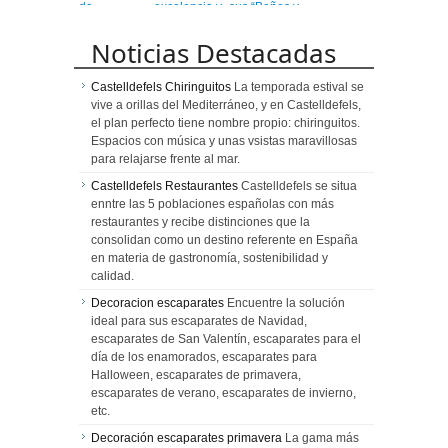
de
excelencia y
sus “Baños y
Centroamérica
calidad en
Mezquitas”
un viaje
Noticias Destacadas
emocionante
Castelldefels Chiringuitos
La temporada estival se
vive a orillas del Mediterráneo, y en Castelldefels,
el plan perfecto tiene nombre propio: chiringuitos.
Espacios con música y unas vsistas maravillosas
para relajarse frente al mar.
Castelldefels Restaurantes
Castelldefels se situa
enntre las 5 poblaciones españolas con más
restaurantes y recibe distinciones que la
consolidan como un destino referente en España
en materia de gastronomía, sostenibilidad y
calidad.
Decoracion escaparates
Encuentre la solución
ideal para sus escaparates de Navidad,
escaparates de San Valentín, escaparates para el
día de los enamorados, escaparates para
Halloween, escaparates de primavera,
escaparates de verano, escaparates de invierno,
etc.
Decoración escaparates primavera
La gama más