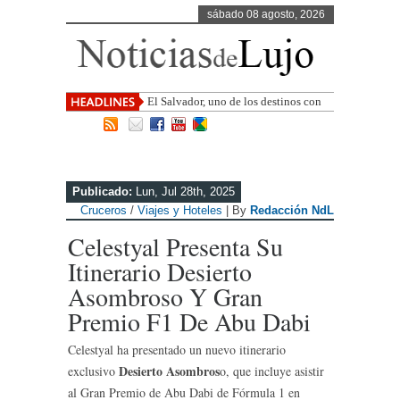
sábado 08 agosto, 2026
El Salvador, uno de los destinos con
mayor proyección de Centroamérica
Publicado:
Lun, Jul 28th, 2025
Cruceros
/
Viajes y Hoteles
| By
Redacción NdL
Celestyal Presenta Su
Itinerario Desierto
Asombroso Y Gran
Premio F1 De Abu Dabi
Celestyal ha presentado un nuevo itinerario
Desierto Asombros
exclusivo
o, que incluye asistir
al Gran Premio de Abu Dabi de Fórmula 1 en