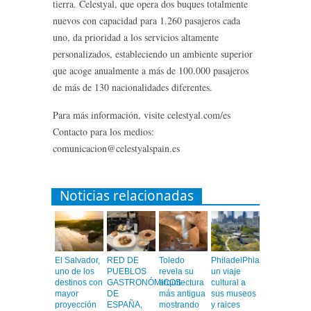
tierra. Celestyal, que opera dos buques totalmente
nuevos con capacidad para 1.260 pasajeros cada
uno, da prioridad a los servicios altamente
personalizados, estableciendo un ambiente superior
que acoge anualmente a más de 100.000 pasajeros
de más de 130 nacionalidades diferentes.
Para más información, visite celestyal.com/es
Contacto para los medios:
comunicacion@celestyalspain.es
Noticias relacionadas
El Salvador,
RED DE
Toledo
PhiladelPhia,
uno de los
PUEBLOS
revela su
un viaje
destinos con
GASTRONÓMICOS
arquitectura
cultural a
mayor
DE
más antigua
sus museos
proyección
ESPAÑA,
mostrando
y raices