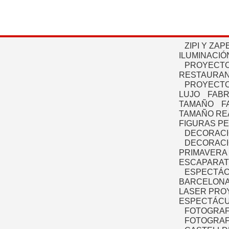
ZIPI Y ZAP
ILUMINACIÓ
PROYECTO
RESTAURAN
PROYECTO
LUJO
FABR
TAMAÑO
F
TAMAÑO RE
FIGURAS P
DECORACI
DECORACI
PRIMAVERA
ESCAPARAT
ESPECTÁC
BARCELONA
LASER PRO
ESPECTÁCU
FOTOGRAF
FOTOGRAFÍ