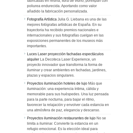
fabricadas en resina, fibra de vidrio, porexpan con
poliurea endurecida. Aportando como valor
añadido la fabricación personalizada.
Fotografía Artística
Julia G. Liebana es una de las
mejores fotógrafas artísticas de España. En su
trayectoria ha recibido premios nacionales e
internacionales y sus fotografías cuelgan en las
exposiciones permanentes de los museos más
importantes.
Luces Laser proyección fachadas espectáculos
alquiler
La Decoteca Laser Experience, un
proyecto innovador que transforma la forma de
iluminar y crear ambientes en fachadas, jardines,
plazas y espacios singulares.
Proyectos iluminación hoteles de lujo
Más que
iluminación: una experiencia íntima, cálida y
memorable para sus huéspedes. Una luz pensada
para la parte nocturna, para bajar el ritmo,
favorecer la relajación y envolver cada estancia en
una atmósfera de paz, elegancia y descanso.
Proyectos iluminación restaurantes de lujo
No se
limita a iluminar. Convierte la estancia en un
refugio emocional. Es la elección ideal para