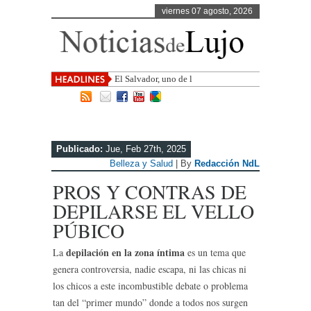
viernes 07 agosto, 2026
El Salvador, uno de los destinos con
mayor proyección d
Publicado:
Jue, Feb 27th, 2025
Belleza y Salud
| By
Redacción NdL
PROS Y CONTRAS DE
DEPILARSE EL VELLO
PÚBICO
depilación en la zona íntima
La
es un tema que
genera controversia, nadie escapa, ni las chicas ni
los chicos a este incombustible debate o problema
tan del “primer mundo” donde a todos nos surgen