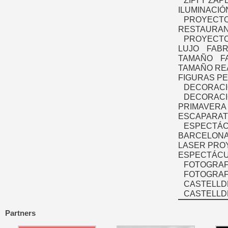
ZIPI Y ZAP
ILUMINACIÓ
PROYECTO
RESTAURAN
PROYECTO
LUJO
FABR
TAMAÑO
F
TAMAÑO RE
FIGURAS P
DECORACI
DECORACI
PRIMAVERA
ESCAPARAT
ESPECTÁC
BARCELONA
LASER PRO
ESPECTÁCU
FOTOGRAF
FOTOGRAFÍ
CASTELLD
CASTELLD
Partners