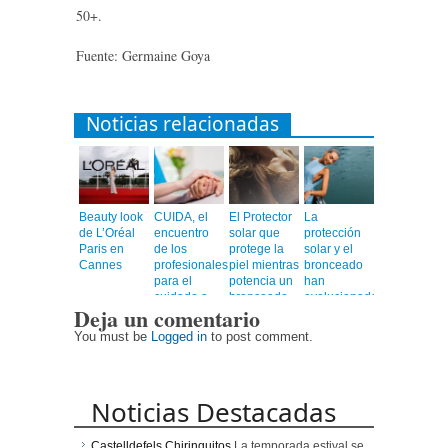
50+.
Fuente: Germaine Goya
Noticias relacionadas
Beauty look
CUIDA, el
El Protector
La
de L’Oréal
encuentro
solar que
protección
Paris en
de los
protege la
solar y el
Cannes
profesionales
piel mientras
bronceado
para el
potencia un
han
cuidado a
bronceado
evolucionado
Deja un comentario
personas
más rápido,
mayores
uniforme y
You must be
Logged in
to post comment.
duradero
Noticias Destacadas
Castelldefels Chiringuitos
La temporada estival se