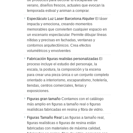
de productos para decorar tu escaparate de
verano, diseños frescos, actuales que evocan la
temporada estival y animan a comprar.
Espectáculo Luz Laser Barcelona Alquiler
El láser
impacta y emociona, creando momentos
memorables que convierten cualquier espacio en
un escenario espectacular. Permite dibujar líneas
nítidas y precisas en fachadas, ventanas y
contornos arquitectónicos. Crea efectos
volumétricos y envolventes
Fabricación figuras realistas personalizadas
El
proceso incluye el estudio del personaje, la
escala, la postura, la composición y la escena
para crear una pieza única o un conjunto completo
orientado a interiorismo, escaparatismo, hotelería,
tiendas, centros comerciales, ferias y
exposiciones.
Figuras gran tamaño
Contamos con el catálogo
más amplio en figuras a tamaño real o figuras
realísticas fabricadas en resina y fibra de vidrio.
Figuras Tamaño Real
Las figuras a tamaño real,
figuras realísticas o figuras de resina están
fabricadas con materiales de máxima calidad,