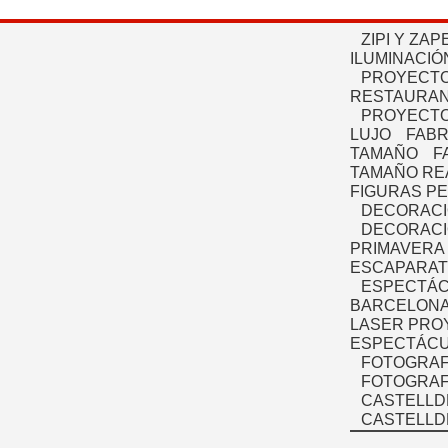
ZIPI Y ZAP
ILUMINACIÓ
PROYECTO
RESTAURAN
PROYECTO
LUJO
FABR
TAMAÑO
F
TAMAÑO RE
FIGURAS P
DECORACI
DECORACI
PRIMAVERA
ESCAPARAT
ESPECTÁC
BARCELONA
LASER PRO
ESPECTÁCU
FOTOGRAF
FOTOGRAFÍ
CASTELLD
CASTELLD