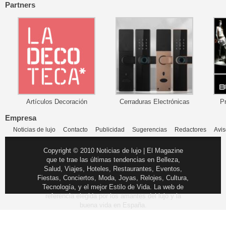
Partners
Artículos Decoración
Cerraduras Electrónicas
P
Empresa
Noticias de lujo
Contacto
Publicidad
Sugerencias
Redactores
Avis
Copyright © 2010 Noticias de lujo | El Magazine
que te trae las últimas tendencias en Belleza,
Salud, Viajes, Hoteles, Restaurantes, Eventos,
Fiestas, Conciertos, Moda, Joyas, Relojes, Cultura,
Tecnología, y el mejor Estilo de Vida. La web de
referencia elegida por los amantes del lujo y la
buena vida en España.