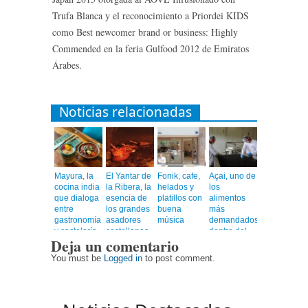
Trufa Blanca y el reconocimiento a Priordei KIDS
como Best newcomer brand or business: Highly
Commended en la feria Gulfood 2012 de Emiratos
Árabes.
Noticias relacionadas
Mayura, la
El Yantar de
Fonik, cafe,
Açai, uno de
cocina india
la Ribera, la
helados y
los
que dialoga
esencia de
platillos con
alimentos
entre
los grandes
buena
más
gastronomía
asadores
música
demandados
y coctelería
castellanos
dentro del
Deja un comentario
de autor
en el
universo
corazón de
healthy
You must be
Logged in
to post comment.
Barcelona