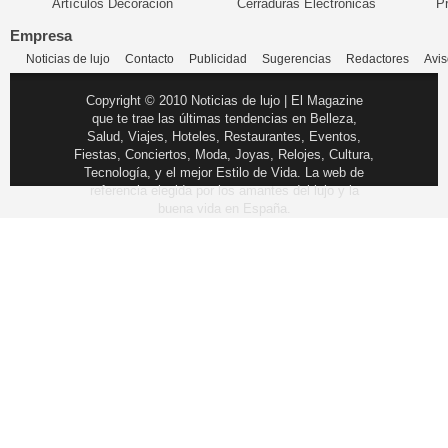
Artículos Decoración
Cerraduras Electrónicas
P
Empresa
Noticias de lujo
Contacto
Publicidad
Sugerencias
Redactores
Avis
Copyright © 2010 Noticias de lujo | El Magazine
que te trae las últimas tendencias en Belleza,
Salud, Viajes, Hoteles, Restaurantes, Eventos,
Fiestas, Conciertos, Moda, Joyas, Relojes, Cultura,
Tecnología, y el mejor Estilo de Vida. La web de
referencia elegida por los amantes del lujo y la
buena vida en España.