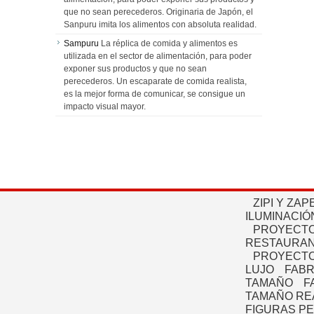
que no sean perecederos. Originaria de Japón, el
Sanpuru imita los alimentos con absoluta realidad.
Sampuru
La réplica de comida y alimentos es
utilizada en el sector de alimentación, para poder
exponer sus productos y que no sean
perecederos. Un escaparate de comida realista,
es la mejor forma de comunicar, se consigue un
impacto visual mayor.
ZIPI Y ZAP
ILUMINACIÓ
PROYECTO
RESTAURAN
PROYECTO
LUJO
FABR
TAMAÑO
F
TAMAÑO RE
FIGURAS P