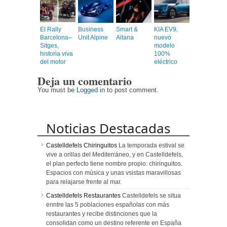
El Rally
Business
Smart &
KIA EV9,
Barcelona–
Unit Alpine
Aitana
nuevo
Sitges,
modelo
historia viva
100%
del motor
eléctrico
Deja un comentario
You must be
Logged in
to post comment.
Noticias Destacadas
Castelldefels Chiringuitos
La temporada estival se
vive a orillas del Mediterráneo, y en Castelldefels,
el plan perfecto tiene nombre propio: chiringuitos.
Espacios con música y unas vsistas maravillosas
para relajarse frente al mar.
Castelldefels Restaurantes
Castelldefels se situa
enntre las 5 poblaciones españolas con más
restaurantes y recibe distinciones que la
consolidan como un destino referente en España