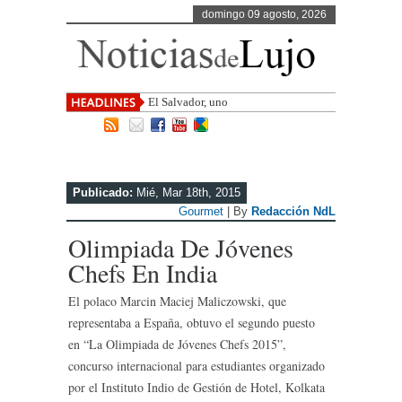
domingo 09 agosto, 2026
El Salvador, uno de los destinos con
mayor p
Publicado:
Mié, Mar 18th, 2015
Gourmet
| By
Redacción NdL
Olimpiada De Jóvenes
Chefs En India
El polaco Marcin Maciej Maliczowski, que
representaba a España, obtuvo el segundo puesto
en “La Olimpiada de Jóvenes Chefs 2015”,
concurso internacional para estudiantes organizado
por el Instituto Indio de Gestión de Hotel, Kolkata