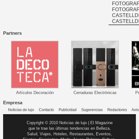
FOTOGRAF
FOTOGRAFÍ
CASTELLD
CASTELLD
Partners
Artículos Decoración
Cerraduras Electrónicas
P
Empresa
Noticias de lujo
Contacto
Publicidad
Sugerencias
Redactores
Avis
Copyright © 2010 Noticias de lujo | El Magazine
que te trae las últimas tendencias en Belleza,
Salud, Viajes, Hoteles, Restaurantes, Eventos,