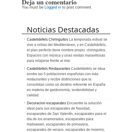
Deja un comentario
de autor
en el
universo
corazón de
healthy
You must be
Logged in
to post comment.
Barcelona
Noticias Destacadas
Castelldefels Chiringuitos
La temporada estival se
vive a orillas del Mediterráneo, y en Castelldefels,
el plan perfecto tiene nombre propio: chiringuitos.
Espacios con música y unas vsistas maravillosas
para relajarse frente al mar.
Castelldefels Restaurantes
Castelldefels se situa
enntre las 5 poblaciones españolas con más
restaurantes y recibe distinciones que la
consolidan como un destino referente en España
en materia de gastronomía, sostenibilidad y
calidad.
Decoracion escaparates
Encuentre la solución
ideal para sus escaparates de Navidad,
escaparates de San Valentín, escaparates para el
día de los enamorados, escaparates para
Halloween, escaparates de primavera,
escaparates de verano, escaparates de invierno,