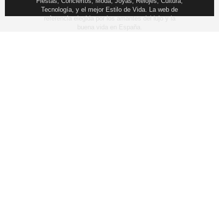
Fiestas, Conciertos, Moda, Joyas, Relojes, Cultura,
Tecnología, y el mejor Estilo de Vida. La web de
referencia elegida por los amantes del lujo y la
buena vida en España.