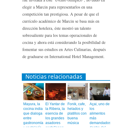
elegir a Marcin para representarlos en una
competición tan prestigiosa. A pesar de que el
currículo académico de Marcin se basa más en
dirección hotelera, éste mostró un talento
sobresaliente para los temas operacionales de
cocina y ahora está considerando la posibilidad de
fomentar sus estudios en Artes Culinarias, después
de graduarse en International Hotel Management.
Noticias relacionadas
Mayura, la
El Yantar de
Fonik, cafe,
Açai, uno de
cocina india
la Ribera, la
helados y
los
que dialoga
esencia de
platillos con
alimentos
entre
los grandes
buena
más
gastronomía
asadores
música
demandados
y coctelería
castellanos
dentro del