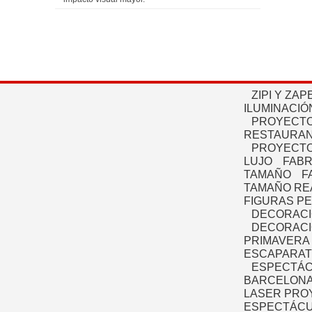
ZIPI Y ZAP
ILUMINACIÓ
PROYECTO
RESTAURAN
PROYECTO
LUJO
FABR
TAMAÑO
F
TAMAÑO RE
FIGURAS P
DECORACI
DECORACI
PRIMAVERA
ESCAPARAT
ESPECTÁC
BARCELONA
LASER PRO
ESPECTÁCU