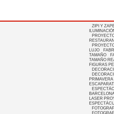
ZIPI Y ZAP
ILUMINACIÓ
PROYECTO
RESTAURAN
PROYECTO
LUJO
FABR
TAMAÑO
F
TAMAÑO RE
FIGURAS P
DECORACI
DECORACI
PRIMAVERA
ESCAPARAT
ESPECTÁC
BARCELONA
LASER PRO
ESPECTÁCU
FOTOGRAF
FOTOGRAFÍ