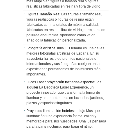
más amplio en figuras a tamaño real o figuras
realísticas fabricadas en resina y fibra de vidrio.
Figuras Tamaño Real
Las figuras a tamaño real,
figuras realísticas o figuras de resina están
fabricadas con materiales de máxima calidad,
fabricadas en resina, fibra de vidrio, porexpan con
poliurea endurecida. Aportando como valor
añadido la fabricación personalizada.
Fotografía Artística
Julia G. Liebana es una de las
mejores fotógrafas artísticas de España. En su
trayectoria ha recibido premios nacionales e
internacionales y sus fotografías cuelgan en las
exposiciones permanentes de los museos más
importantes.
Luces Laser proyección fachadas espectáculos
alquiler
La Decoteca Laser Experience, un
proyecto innovador que transforma la forma de
iluminar y crear ambientes en fachadas, jardines,
plazas y espacios singulares.
Proyectos iluminación hoteles de lujo
Más que
iluminación: una experiencia íntima, cálida y
memorable para sus huéspedes. Una luz pensada
para la parte nocturna, para bajar el ritmo,