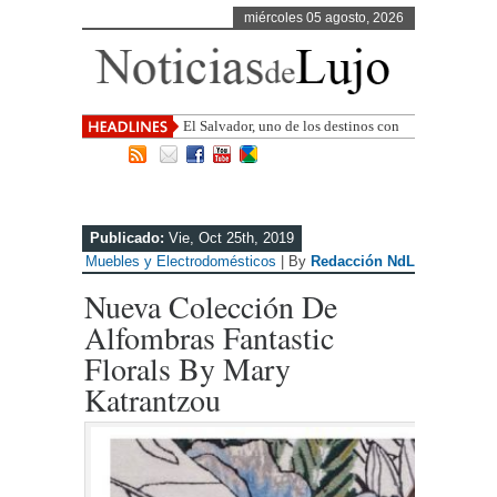
miércoles 05 agosto, 2026
El Salvador, uno de los destinos con
mayor proyección de Centroamérica
Publicado:
Vie, Oct 25th, 2019
Muebles y Electrodomésticos
| By
Redacción NdL
Nueva Colección De
Alfombras Fantastic
Florals By Mary
Katrantzou