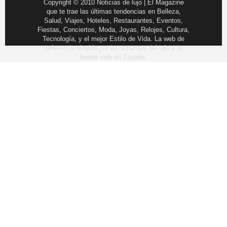
Copyright © 2010 Noticias de lujo | El Magazine
que te trae las últimas tendencias en Belleza,
Salud, Viajes, Hoteles, Restaurantes, Eventos,
Fiestas, Conciertos, Moda, Joyas, Relojes, Cultura,
Tecnología, y el mejor Estilo de Vida. La web de
referencia elegida por los amantes del lujo y la
buena vida en España.