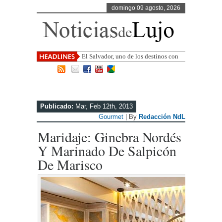
domingo 09 agosto, 2026
El Salvador, uno de los destinos con
mayor proyección de Centroamérica
Publicado:
Mar, Feb 12th, 2013
Gourmet
| By
Redacción NdL
Maridaje: Ginebra Nordés
Y Marinado De Salpicón
De Marisco