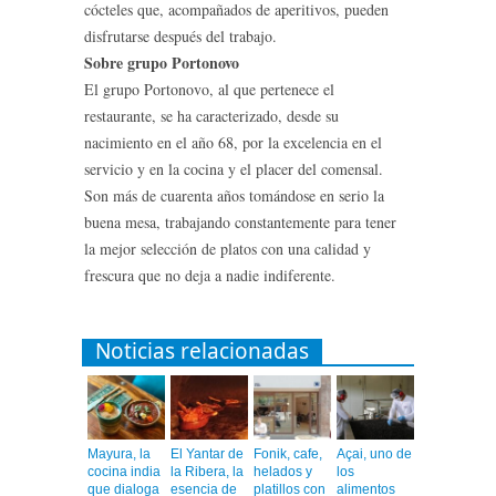
cócteles que, acompañados de aperitivos, pueden
disfrutarse después del trabajo.
Sobre grupo Portonovo
El grupo Portonovo, al que pertenece el
restaurante, se ha caracterizado, desde su
nacimiento en el año 68, por la excelencia en el
servicio y en la cocina y el placer del comensal.
Son más de cuarenta años tomándose en serio la
buena mesa, trabajando constantemente para tener
la mejor selección de platos con una calidad y
frescura que no deja a nadie indiferente.
Noticias relacionadas
Mayura, la
El Yantar de
Fonik, cafe,
Açai, uno de
cocina india
la Ribera, la
helados y
los
que dialoga
esencia de
platillos con
alimentos