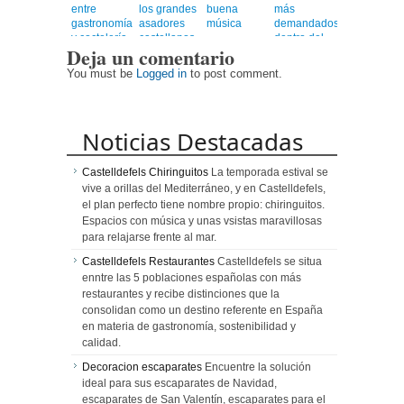
entre
los grandes
buena
más
gastronomía
asadores
música
demandados
y coctelería
castellanos
dentro del
Deja un comentario
de autor
en el
universo
corazón de
healthy
You must be
Logged in
to post comment.
Barcelona
Noticias Destacadas
Castelldefels Chiringuitos
La temporada estival se
vive a orillas del Mediterráneo, y en Castelldefels,
el plan perfecto tiene nombre propio: chiringuitos.
Espacios con música y unas vsistas maravillosas
para relajarse frente al mar.
Castelldefels Restaurantes
Castelldefels se situa
enntre las 5 poblaciones españolas con más
restaurantes y recibe distinciones que la
consolidan como un destino referente en España
en materia de gastronomía, sostenibilidad y
calidad.
Decoracion escaparates
Encuentre la solución
ideal para sus escaparates de Navidad,
escaparates de San Valentín, escaparates para el