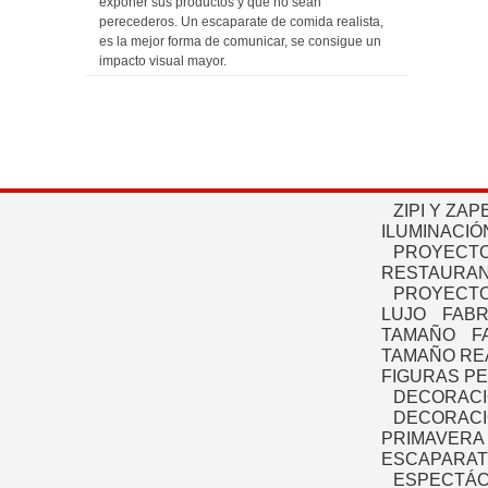
exponer sus productos y que no sean
perecederos. Un escaparate de comida realista,
es la mejor forma de comunicar, se consigue un
impacto visual mayor.
ZIPI Y ZAP
ILUMINACIÓ
PROYECTO
RESTAURAN
PROYECTO
LUJO
FABR
TAMAÑO
F
TAMAÑO RE
FIGURAS P
DECORACI
DECORACI
PRIMAVERA
ESCAPARAT
ESPECTÁC