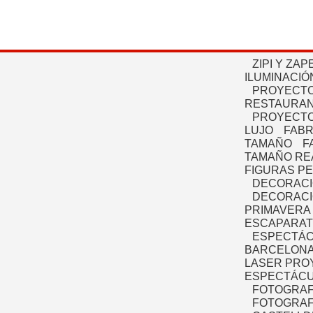
ZIPI Y ZAP
ILUMINACIÓ
PROYECTO
RESTAURAN
PROYECTO
LUJO
FABR
TAMAÑO
F
TAMAÑO RE
FIGURAS P
DECORACI
DECORACI
PRIMAVERA
ESCAPARAT
ESPECTÁC
BARCELONA
LASER PRO
ESPECTÁCU
FOTOGRAF
FOTOGRAFÍ