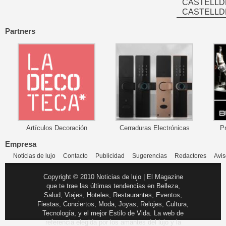
CASTELLD
CASTELLD
Partners
Artículos Decoración
Cerraduras Electrónicas
P
Empresa
Noticias de lujo
Contacto
Publicidad
Sugerencias
Redactores
Avis
Copyright © 2010 Noticias de lujo | El Magazine
que te trae las últimas tendencias en Belleza,
Salud, Viajes, Hoteles, Restaurantes, Eventos,
Fiestas, Conciertos, Moda, Joyas, Relojes, Cultura,
Tecnología, y el mejor Estilo de Vida. La web de
referencia elegida por los amantes del lujo y la