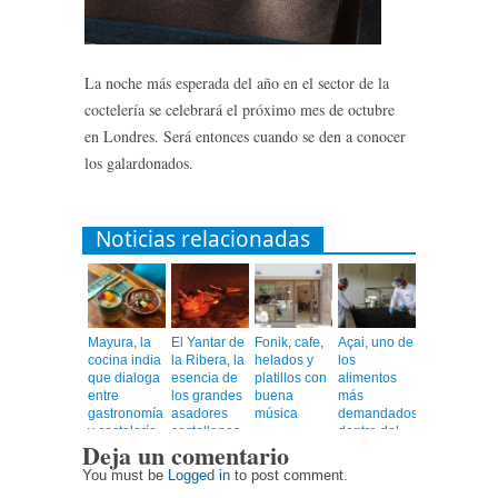
La noche más esperada del año en el sector de la
coctelería se celebrará el próximo mes de octubre
en Londres. Será entonces cuando se den a conocer
los galardonados.
Noticias relacionadas
Mayura, la
El Yantar de
Fonik, cafe,
Açai, uno de
cocina india
la Ribera, la
helados y
los
que dialoga
esencia de
platillos con
alimentos
entre
los grandes
buena
más
gastronomía
asadores
música
demandados
y coctelería
castellanos
dentro del
Deja un comentario
de autor
en el
universo
corazón de
healthy
You must be
Logged in
to post comment.
Barcelona