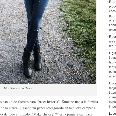
Fabr
proce
esca
para
orien
tiend
expo
Figu
más 
realí
Figu
figur
fabr
fabri
poli
añad
Fotog
Mila Kunis – Jim Beam
mejo
tray
inter
 han unido fuerzas para “hacer historia”. Kunis se une a la familia
expo
impo
de la marca, jugando un papel protagonista en la nueva campaña
ses de todo el mundo. “Make History™” es la primera campaña
Luce