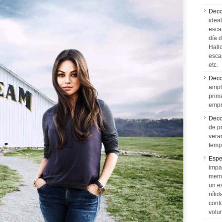
Deco
idea
esca
día 
Hall
esca
etc.
Deco
ampl
prim
empr
Deco
de p
vera
temp
Espe
impa
memo
un e
níti
cont
volu