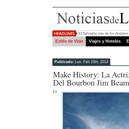
El Salvador, uno de los destino
Estilo de Vida
Viajes y Hoteles
E
Publicado:
Lun, Feb 10th, 2014
Make History: La Actr
Del Bourbon Jim Bea
El