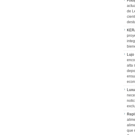
Foto
actua
de L
cien
desta
KER
proy
integ
biene
Lujo
encon
alta 
depor
ensue
econ
Luxu
neces
notic
exclu
Repl
alime
alim
que 