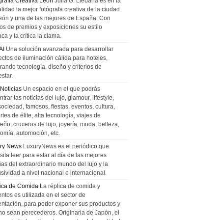
grafía Creativa León
Julia G. Liebana es en la
lidad la mejor fotógrafa creativa de la ciudad
eón y una de las mejores de España. Con
tos de premios y exposiciones su estilo
ca y la crítica la clama.
AI
Una solución avanzada para desarrollar
ectos de iluminación cálida para hoteles,
rando tecnología, diseño y criterios de
star.
 Noticias
Un espacio en el que podrás
trar las noticias del lujo, glamour, lifestyle,
sociedad, famosos, fiestas, eventos, cultura,
tes de élite, alta tecnología, viajes de
ño, cruceros de lujo, joyería, moda, belleza,
omía, automoción, etc.
ry News
LuxuryNews es el periódico que
ita leer para estar al día de las mejores
ias del extraordinario mundo del lujo y la
sividad a nivel nacional e internacional.
ica de Comida
La réplica de comida y
ntos es utilizada en el sector de
entación, para poder exponer sus productos y
no sean perecederos. Originaria de Japón, el