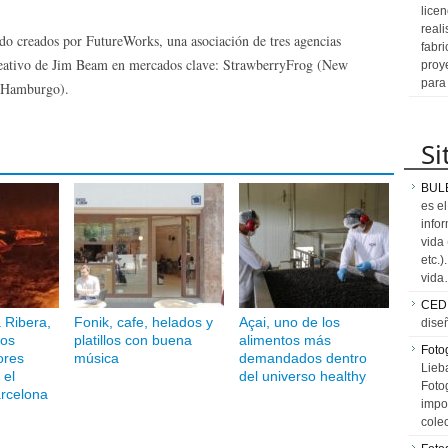
licen
reali
do creados por FutureWorks, una asociación de tres agencias
fabr
creativo de Jim Beam en mercados clave: StrawberryFrog (New
proy
para
(Hamburgo).
Si
BUL
es e
info
vida
etc.
vid
CED
a Ribera,
Fonik, cafe, helados y
Açai, uno de los
dise
los
platillos con buena
alimentos más
Fotog
ores
música
demandados dentro
Lieb
 el
del universo healthy
Fotog
rcelona
impo
cole