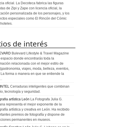
cia oficial. La Decoteca fabrica las figuras
stas de Zipi y Zape con licencia oficial, la
icación personalizada de los personajes, y los
ectos especiales como El Rincón del Cómic
 hoteles.
tios de interés
EVARD
Bulevard Lifestyle & Travel Magazine
l espacio donde encontrarás toda la
rmación relacionada con el mejor estilo de
 (gastronomia, viajes, moda, belleza, eventos,
). La forma o manera en que se entiende la
a…
INTEL
Cerraduras inteligentes que combinan
ño, tecnología y seguridad.
rafia artística León
La Fotografa Julia G.
ana representa el mejor exponente de la
rafía artística y creativa en León. Ha recibido
rtantes premios de fotografía y dispone de
cciones permanentes en museos.