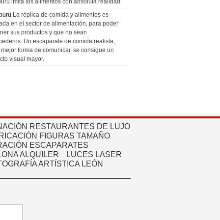
uru imita los alimentos con absoluta realidad.
puru
La réplica de comida y alimentos es
zada en el sector de alimentación, para poder
ner sus productos y que no sean
cederos. Un escaparate de comida realista,
a mejor forma de comunicar, se consigue un
cto visual mayor.
NACIÓN RESTAURANTES DE LUJO
RICACIÓN FIGURAS TAMAÑO
ACIÓN ESCAPARATES
ONA ALQUILER
LUCES LASER
TOGRAFÍA ARTÍSTICA LEÓN