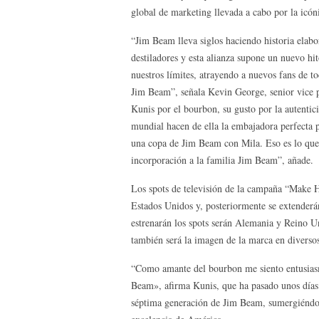
global de marketing llevada a cabo por la icó
“Jim Beam lleva siglos haciendo historia elab
destiladores y esta alianza supone un nuevo hi
nuestros límites, atrayendo a nuevos fans de t
Jim Beam”, señala Kevin George, senior vice p
Kunis por el bourbon, su gusto por la autentic
mundial hacen de ella la embajadora perfecta
una copa de Jim Beam con Mila. Eso es lo que 
incorporación a la familia Jim Beam”, añade.
Los spots de televisión de la campaña “Make 
Estados Unidos y, posteriormente se extenderán
estrenarán los spots serán Alemania y Reino 
también será la imagen de la marca en diversos
“Como amante del bourbon me siento entusias
Beam», afirma Kunis, que ha pasado unos días 
séptima generación de Jim Beam, sumergiéndose 