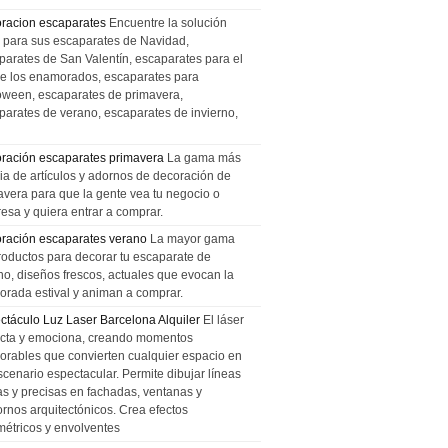
racion escaparates
Encuentre la solución
l para sus escaparates de Navidad,
parates de San Valentín, escaparates para el
de los enamorados, escaparates para
oween, escaparates de primavera,
parates de verano, escaparates de invierno,
ración escaparates primavera
La gama más
ia de artículos y adornos de decoración de
avera para que la gente vea tu negocio o
esa y quiera entrar a comprar.
ración escaparates verano
La mayor gama
roductos para decorar tu escaparate de
no, diseños frescos, actuales que evocan la
orada estival y animan a comprar.
ctáculo Luz Laser Barcelona Alquiler
El láser
cta y emociona, creando momentos
rables que convierten cualquier espacio en
scenario espectacular. Permite dibujar líneas
das y precisas en fachadas, ventanas y
ornos arquitectónicos. Crea efectos
métricos y envolventes