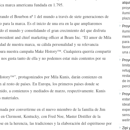
alqui
nica marca americana fundada en 1.795.
proy
ilum
orando el Bourbon nº 1 del mundo a través de siete generaciones de
plaz
to para la marca. Es el inicio de una era en la que ampliaremos
Proy
odo el mundo y consolidando el gran crecimiento del que disfruta
ilumi
resident and chief marketing officer at Beam Inc. “El amor de Mila
memo
para 
idad de nuestra marca, su cálida personalidad y su relevancia
favo
 para nuestra campaña Make History™. Cualquiera querría compartir
una 
nos gusta tanto de ella y no podemos estar más contentos por su
Proy
limit
refu
rest
History™”, protagonizados por Mila Kunis, darán comienzo en
de i
 al resto de países. En Europa, los primeros países donde se
perci
Unido, a comienzos y mediados de marzo, respectivamente. Kunis
Proy
 materiales.
esta
idea
mada por convertirme en el nuevo miembro de la familia de Jim
expe
sens
en Clermont, Kentucky, con Fred Noe, Master Distiller de la
well
en la herencia, las tradiciones y la elaboración del espirituoso por
Zipi