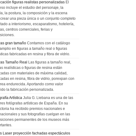
icación figuras realistas personalizadas
El
so incluye el estudio del personaje, la
la, la postura, la composición y la escena
 crear una pieza única o un conjunto completo
tado a interiorismo, escaparatismo, hotelería,
as, centros comerciales, ferias y
siciones.
ras gran tamaño
Contamos con el catálogo
amplio en figuras a tamaño real o figuras
sticas fabricadas en resina y fibra de vidrio.
ras Tamaño Real
Las figuras a tamaño real,
as realísticas o figuras de resina están
icadas con materiales de máxima calidad,
cadas en resina, fibra de vidrio, porexpan con
urea endurecida. Aportando como valor
ido la fabricación personalizada.
rafía Artística
Julia G. Liebana es una de las
res fotógrafas artísticas de España. En su
ectoria ha recibido premios nacionales e
nacionales y sus fotografías cuelgan en las
siciones permanentes de los museos más
rtantes.
s Laser proyección fachadas espectáculos