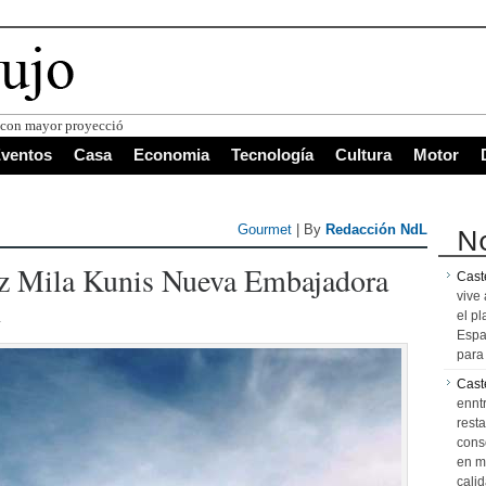
s con mayor proyección de Centroamérica
ventos
Casa
Economia
Tecnología
Cultura
Motor
No
Gourmet
| By
Redacción NdL
iz Mila Kunis Nueva Embajadora
Caste
vive 
m
el pl
Espa
para 
Cast
ennt
resta
cons
en m
calid