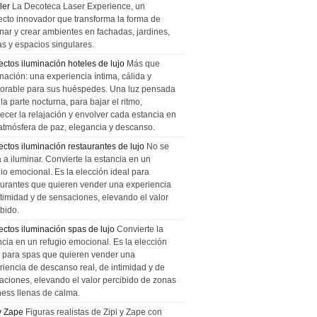
ler
La Decoteca Laser Experience, un
ecto innovador que transforma la forma de
inar y crear ambientes en fachadas, jardines,
as y espacios singulares.
ectos iluminación hoteles de lujo
Más que
nación: una experiencia íntima, cálida y
rable para sus huéspedes. Una luz pensada
la parte nocturna, para bajar el ritmo,
recer la relajación y envolver cada estancia en
atmósfera de paz, elegancia y descanso.
ectos iluminación restaurantes de lujo
No se
a a iluminar. Convierte la estancia en un
gio emocional. Es la elección ideal para
aurantes que quieren vender una experiencia
ntimidad y de sensaciones, elevando el valor
bido.
ectos iluminación spas de lujo
Convierte la
ncia en un refugio emocional. Es la elección
l para spas que quieren vender una
riencia de descanso real, de intimidad y de
aciones, elevando el valor percibido de zonas
ness llenas de calma.
 y Zape
Figuras realistas de Zipi y Zape con