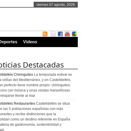
viernes 07 agosto, 2026
Deportes
Videos
ticias Destacadas
lldefels Chiringuitos
La temporada estival se
a orillas del Mediterráneo, y en Castelldefels,
an perfecto tiene nombre propio: chiringuitos.
cios con música y unas vsistas maravillosas
relajarse frente al mar.
elldefels Restaurantes
Castelldefels se situa
re las 5 poblaciones españolas con más
urantes y recibe distinciones que la
olidan como un destino referente en España
ateria de gastronomía, sostenibilidad y
ad.