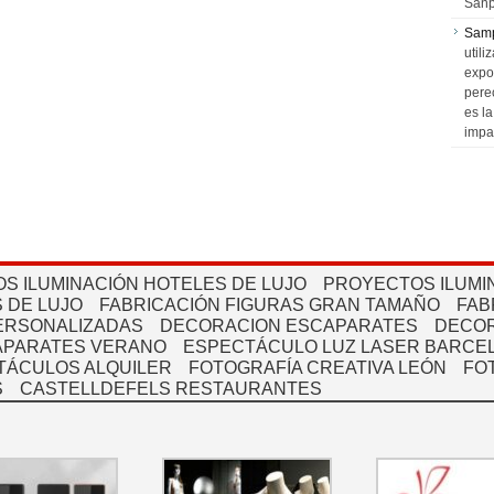
Sanp
Sam
utili
expo
pere
es l
impa
S ILUMINACIÓN HOTELES DE LUJO
PROYECTOS ILUMI
 DE LUJO
FABRICACIÓN FIGURAS GRAN TAMAÑO
FAB
PERSONALIZADAS
DECORACION ESCAPARATES
DECOR
APARATES VERANO
ESPECTÁCULO LUZ LASER BARCEL
TÁCULOS ALQUILER
FOTOGRAFÍA CREATIVA LEÓN
FO
S
CASTELLDEFELS RESTAURANTES