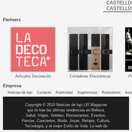
CASTELLD
CASTELLD
Partners
Artículos Decoración
Cerraduras Electrónicas
P
Empresa
Noticias de lujo
Contacto
Publicidad
Sugerencias
Redactores
Avis
Copyright © 2010 Noticias de lujo | El Magazine
que te trae las últimas tendencias en Belleza,
Salud, Viajes, Hoteles, Restaurantes, Eventos,
Fiestas, Conciertos, Moda, Joyas, Relojes, Cultura,
Tecnología, y el mejor Estilo de Vida. La web de
referencia elegida por los amantes del lujo y la