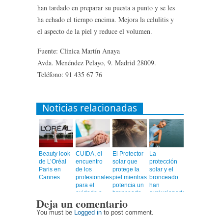
han tardado en preparar su puesta a punto y se les
ha echado el tiempo encima. Mejora la celulitis y
el aspecto de la piel y reduce el volumen.
Fuente: Clínica Martín Anaya
Avda. Menéndez Pelayo, 9. Madrid 28009.
Teléfono: 91 435 67 76
Noticias relacionadas
Beauty look
CUIDA, el
El Protector
La
de L’Oréal
encuentro
solar que
protección
Paris en
de los
protege la
solar y el
Cannes
profesionales
piel mientras
bronceado
para el
potencia un
han
cuidado a
bronceado
evolucionado
Deja un comentario
personas
más rápido,
mayores
uniforme y
You must be
Logged in
to post comment.
duradero