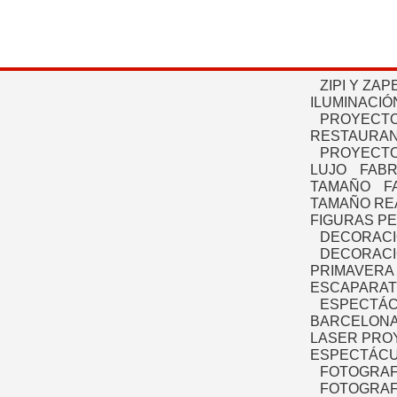
ZIPI Y ZAP
ILUMINACIÓ
PROYECTO
RESTAURAN
PROYECTO
LUJO
FABR
TAMAÑO
F
TAMAÑO RE
FIGURAS P
DECORACI
DECORACI
PRIMAVERA
ESCAPARAT
ESPECTÁC
BARCELONA
LASER PRO
ESPECTÁCU
FOTOGRAF
FOTOGRAFÍ