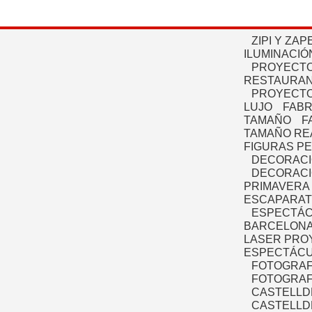
ZIPI Y ZAP
ILUMINACIÓ
PROYECTO
RESTAURAN
PROYECTO
LUJO
FABR
TAMAÑO
F
TAMAÑO RE
FIGURAS P
DECORACI
DECORACI
PRIMAVERA
ESCAPARAT
ESPECTÁC
BARCELONA
LASER PRO
ESPECTÁCU
FOTOGRAF
FOTOGRAFÍ
CASTELLD
CASTELLD