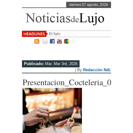
viernes 07 agosto, 2026
El Salvador, uno de los destino
Publicado:
Mar, Mar 3rd, 2026
| By
Redacción NdL
Presentacion_Cocteleria_07