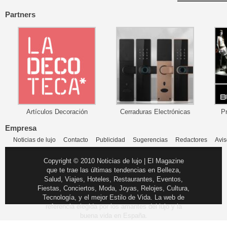
Partners
Artículos Decoración
Cerraduras Electrónicas
P
Empresa
Noticias de lujo
Contacto
Publicidad
Sugerencias
Redactores
Avis
Copyright © 2010 Noticias de lujo | El Magazine
que te trae las últimas tendencias en Belleza,
Salud, Viajes, Hoteles, Restaurantes, Eventos,
Fiestas, Conciertos, Moda, Joyas, Relojes, Cultura,
Tecnología, y el mejor Estilo de Vida. La web de
referencia elegida por los amantes del lujo y la
buena vida en España.