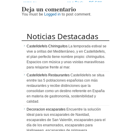
como su
on a Rock
DE SAN
Deja un comentario
nueva
SEBASTIÁN
embajadora
You must be
Logged in
to post comment.
mundial.
Noticias Destacadas
Castelldefels Chiringuitos
La temporada estival se
vive a orillas del Mediterráneo, y en Castelldefels,
el plan perfecto tiene nombre propio: chiringuitos.
Espacios con música y unas vsistas maravillosas
para relajarse frente al mar.
Castelldefels Restaurantes
Castelldefels se situa
enntre las 5 poblaciones españolas con más
restaurantes y recibe distinciones que la
consolidan como un destino referente en España
en materia de gastronomía, sostenibilidad y
calidad.
Decoracion escaparates
Encuentre la solución
ideal para sus escaparates de Navidad,
escaparates de San Valentín, escaparates para el
día de los enamorados, escaparates para
Halloween, escaparates de primavera,