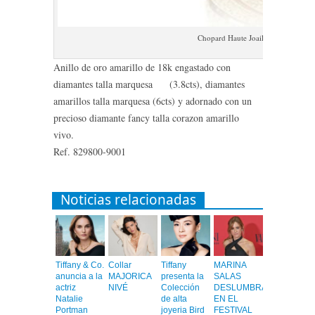
Chopard Haute Joaillerie ring 829
Anillo de oro amarillo de 18k engastado con
diamantes talla marquesa (3.8cts), diamantes
amarillos talla marquesa (6cts) y adornado con un
precioso diamante fancy talla corazon amarillo
vivo.
Ref. 829800-9001
Noticias relacionadas
Tiffany & Co.
Collar
Tiffany
MARINA
anuncia a la
MAJORICA
presenta la
SALAS
actriz
NIVÉ
Colección
DESLUMBRA
Natalie
de alta
EN EL
Portman
joyeria Bird
FESTIVAL