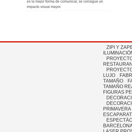
es la mejor forma de comunicar, se consigue un
impacto visual mayor.
ZIPI Y ZAP
ILUMINACIÓ
PROYECTO
RESTAURAN
PROYECTO
LUJO
FABR
TAMAÑO
F
TAMAÑO RE
FIGURAS P
DECORACI
DECORACI
PRIMAVERA
ESCAPARAT
ESPECTÁC
BARCELONA
LASER PRO