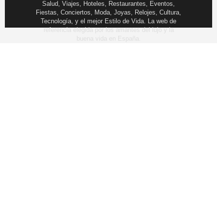
Salud, Viajes, Hoteles, Restaurantes, Eventos,
Fiestas, Conciertos, Moda, Joyas, Relojes, Cultura,
Tecnología, y el mejor Estilo de Vida. La web de
referencia elegida por los amantes del lujo y la
buena vida en España.