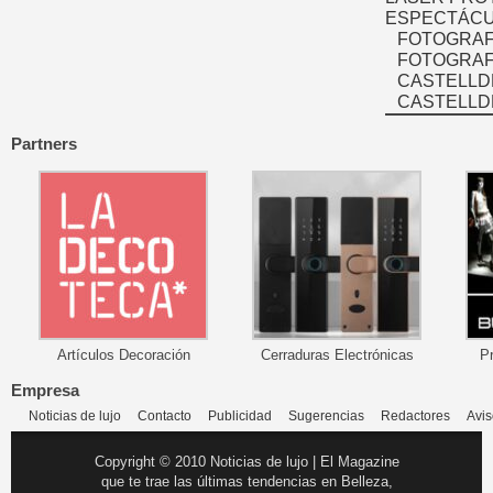
ESPECTÁCU
FOTOGRAF
FOTOGRAFÍ
CASTELLD
CASTELLD
Partners
Artículos Decoración
Cerraduras Electrónicas
P
Empresa
Noticias de lujo
Contacto
Publicidad
Sugerencias
Redactores
Avis
Copyright © 2010 Noticias de lujo | El Magazine
que te trae las últimas tendencias en Belleza,