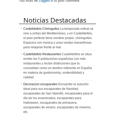
You must be
Logged in
to post comment.
mundial.
Madrid
Noticias Destacadas
Castelldefels Chiringuitos
La temporada estival se
vive a orillas del Mediterráneo, y en Castelldefels,
el plan perfecto tiene nombre propio: chiringuitos.
Espacios con música y unas vsistas maravillosas
para relajarse frente al mar.
Castelldefels Restaurantes
Castelldefels se situa
enntre las 5 poblaciones españolas con más
restaurantes y recibe distinciones que la
consolidan como un destino referente en España
en materia de gastronomía, sostenibilidad y
calidad.
Decoracion escaparates
Encuentre la solución
ideal para sus escaparates de Navidad,
escaparates de San Valentín, escaparates para el
día de los enamorados, escaparates para
Halloween, escaparates de primavera,
escaparates de verano, escaparates de invierno,
etc.