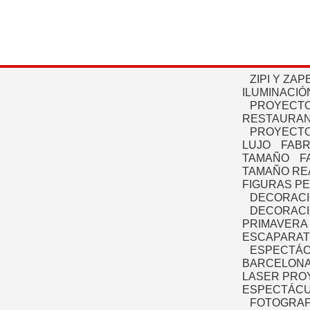
ZIPI Y ZAP
ILUMINACIÓ
PROYECTO
RESTAURAN
PROYECTO
LUJO
FABR
TAMAÑO
F
TAMAÑO RE
FIGURAS P
DECORACI
DECORACI
PRIMAVERA
ESCAPARAT
ESPECTÁC
BARCELONA
LASER PRO
ESPECTÁCU
FOTOGRAF