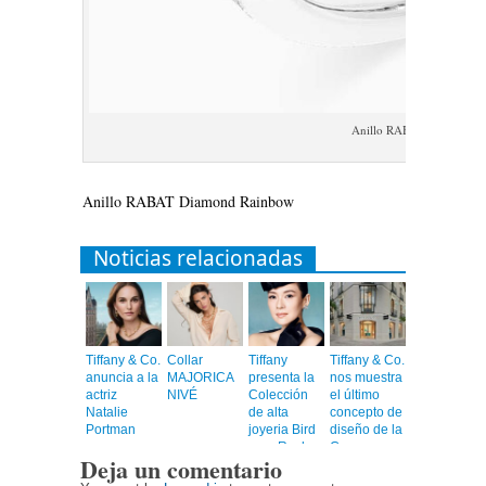
Anillo RABAT Diamond R
Anillo RABAT Diamond Rainbow
Noticias relacionadas
Tiffany & Co.
Collar
Tiffany
Tiffany & Co.
anuncia a la
MAJORICA
presenta la
nos muestra
actriz
NIVÉ
Colección
el último
Natalie
de alta
concepto de
Portman
joyeria Bird
diseño de la
como su
on a Rock
Casa en su
Deja un comentario
nueva
nueva
embajadora
boutique de