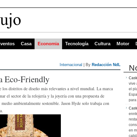
s con mayor proyección d
ventos
Casa
Economia
Tecnología
Cultura
Motor
No
Internacional
| By
Redacción NdL
a Eco-Friendly
Caste
vive 
los distritos de diseño más relevantes a nivel mundial. La marca
el pl
Espa
ar el sector de la relojería y la joyería con una propuesta de
para 
 y medio ambientalmente sostenible. Jason Hyde solo trabaja con
Cast
a.
ennt
resta
cons
en m
calid