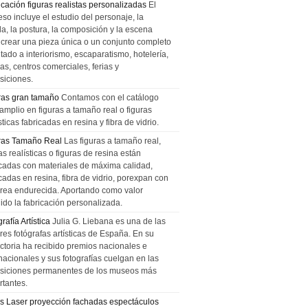
icación figuras realistas personalizadas
El
so incluye el estudio del personaje, la
la, la postura, la composición y la escena
 crear una pieza única o un conjunto completo
tado a interiorismo, escaparatismo, hotelería,
as, centros comerciales, ferias y
siciones.
ras gran tamaño
Contamos con el catálogo
amplio en figuras a tamaño real o figuras
sticas fabricadas en resina y fibra de vidrio.
ras Tamaño Real
Las figuras a tamaño real,
as realísticas o figuras de resina están
icadas con materiales de máxima calidad,
cadas en resina, fibra de vidrio, porexpan con
urea endurecida. Aportando como valor
ido la fabricación personalizada.
rafía Artística
Julia G. Liebana es una de las
res fotógrafas artísticas de España. En su
ectoria ha recibido premios nacionales e
nacionales y sus fotografías cuelgan en las
siciones permanentes de los museos más
rtantes.
s Laser proyección fachadas espectáculos