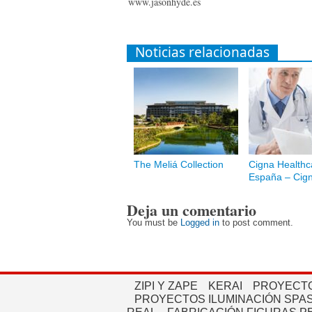
www.jasonhyde.es
Noticias relacionadas
The Meliá Collection
Cigna Healthc
España – Cig
Deja un comentario
You must be
Logged in
to post comment.
ZIPI Y ZAPE
KERAI
PROYECTO
PROYECTOS ILUMINACIÓN SPAS