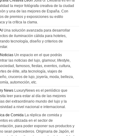
grafía Creativa León
Julia G. Liebana es en la
lidad la mejor fotógrafa creativa de la ciudad
eón y una de las mejores de España. Con
tos de premios y exposiciones su estilo
ca y la crítica la clama.
AI
Una solución avanzada para desarrollar
ectos de iluminación cálida para hoteles,
rando tecnología, diseño y criterios de
star.
 Noticias
Un espacio en el que podrás
trar las noticias del lujo, glamour, lifestyle,
sociedad, famosos, fiestas, eventos, cultura,
tes de élite, alta tecnología, viajes de
ño, cruceros de lujo, joyería, moda, belleza,
omía, automoción, etc.
ry News
LuxuryNews es el periódico que
ita leer para estar al día de las mejores
ias del extraordinario mundo del lujo y la
sividad a nivel nacional e internacional.
ica de Comida
La réplica de comida y
ntos es utilizada en el sector de
entación, para poder exponer sus productos y
no sean perecederos. Originaria de Japón, el