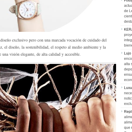
Foto
actua
de L
cien
desta
KER
proy
e diseño exclusivo pero con una marcada vocación de cuidado del
integ
biene
z, el diseño, la sostenibilidad, el respeto al medio ambiente y la
una visión elegante, de alta calidad y accesible.
Lujo
encon
alta 
depor
ensue
econ
Luxu
neces
notic
exclu
Repl
alime
alim
que 