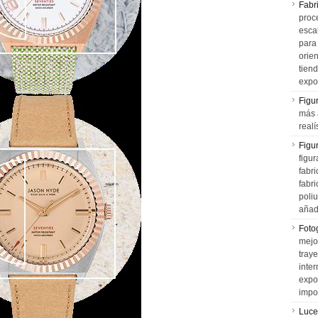
Fabr
proce
esca
para
orien
tiend
expo
Figu
más 
realí
Figu
figur
fabr
fabri
poli
añad
Fotog
mejo
tray
inter
expo
impo
Luce