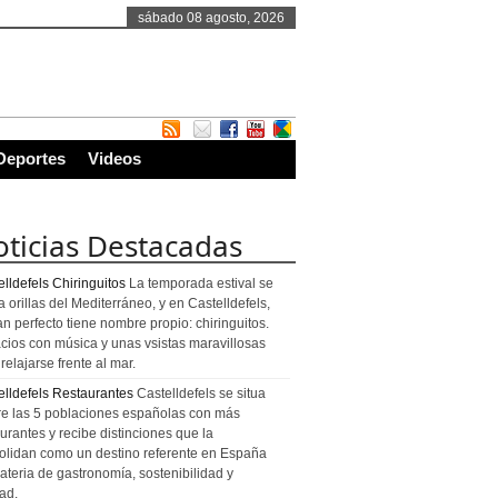
sábado 08 agosto, 2026
Deportes
Videos
ticias Destacadas
lldefels Chiringuitos
La temporada estival se
a orillas del Mediterráneo, y en Castelldefels,
an perfecto tiene nombre propio: chiringuitos.
cios con música y unas vsistas maravillosas
relajarse frente al mar.
elldefels Restaurantes
Castelldefels se situa
re las 5 poblaciones españolas con más
urantes y recibe distinciones que la
olidan como un destino referente en España
ateria de gastronomía, sostenibilidad y
ad.