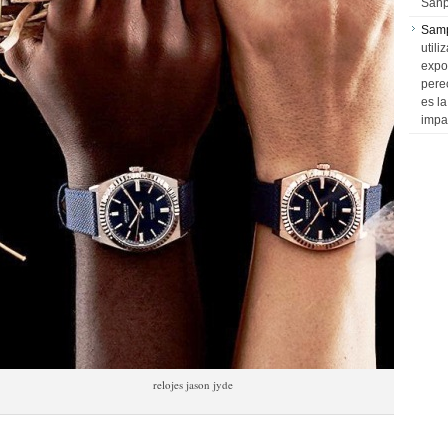
Sanp
Sam
utili
expo
pere
es l
impa
relojes jason jyde