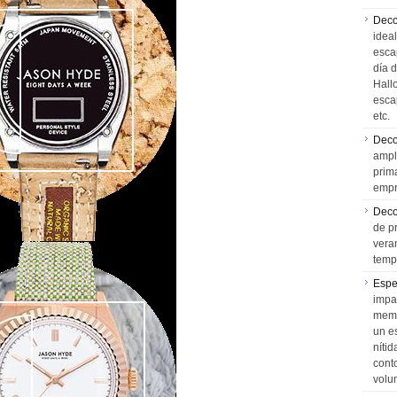
Deco
idea
esca
día 
Hall
esca
etc.
Deco
ampl
prim
empr
Deco
de p
vera
temp
Espe
impa
memo
un e
níti
cont
volu