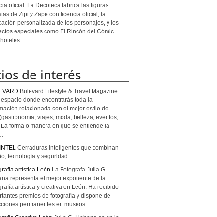
cia oficial. La Decoteca fabrica las figuras
stas de Zipi y Zape con licencia oficial, la
icación personalizada de los personajes, y los
ectos especiales como El Rincón del Cómic
 hoteles.
tios de interés
EVARD
Bulevard Lifestyle & Travel Magazine
l espacio donde encontrarás toda la
rmación relacionada con el mejor estilo de
 (gastronomia, viajes, moda, belleza, eventos,
). La forma o manera en que se entiende la
a…
INTEL
Cerraduras inteligentes que combinan
ño, tecnología y seguridad.
rafia artística León
La Fotografa Julia G.
ana representa el mejor exponente de la
rafía artística y creativa en León. Ha recibido
rtantes premios de fotografía y dispone de
cciones permanentes en museos.