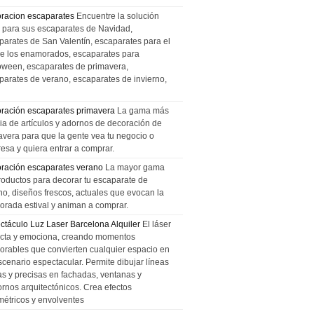
racion escaparates
Encuentre la solución
l para sus escaparates de Navidad,
parates de San Valentín, escaparates para el
de los enamorados, escaparates para
oween, escaparates de primavera,
parates de verano, escaparates de invierno,
ración escaparates primavera
La gama más
ia de artículos y adornos de decoración de
avera para que la gente vea tu negocio o
esa y quiera entrar a comprar.
ración escaparates verano
La mayor gama
roductos para decorar tu escaparate de
no, diseños frescos, actuales que evocan la
orada estival y animan a comprar.
ctáculo Luz Laser Barcelona Alquiler
El láser
cta y emociona, creando momentos
rables que convierten cualquier espacio en
scenario espectacular. Permite dibujar líneas
das y precisas en fachadas, ventanas y
ornos arquitectónicos. Crea efectos
métricos y envolventes