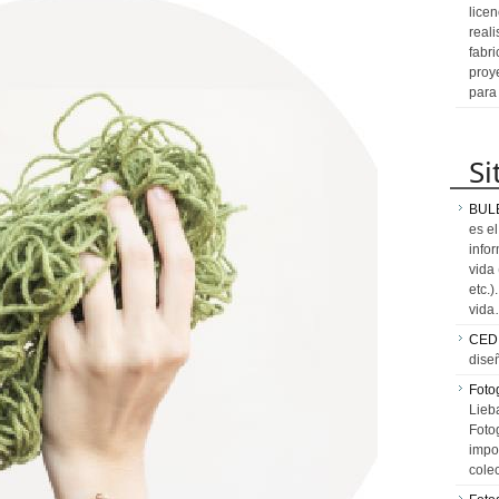
licen
reali
fabr
proy
para
Si
BUL
es e
info
vida
etc.
vid
CED
dise
Fotog
Lieb
Fotog
impo
cole