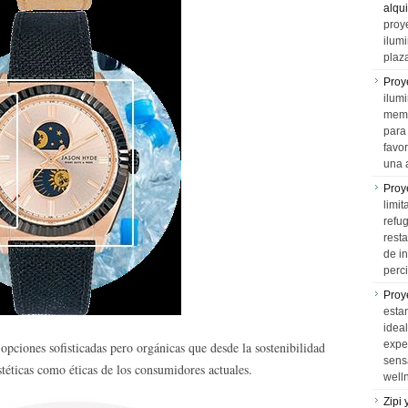
alqui
proy
ilum
plaz
Proy
ilumi
memo
para 
favo
una 
Proy
limit
refu
rest
de i
perci
Proy
esta
idea
expe
opciones sofisticadas pero orgánicas que desde la sostenibilidad
sens
stéticas como éticas de los consumidores actuales.
well
Zipi