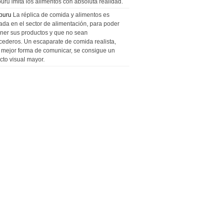
uru imita los alimentos con absoluta realidad.
puru
La réplica de comida y alimentos es
zada en el sector de alimentación, para poder
ner sus productos y que no sean
cederos. Un escaparate de comida realista,
a mejor forma de comunicar, se consigue un
cto visual mayor.