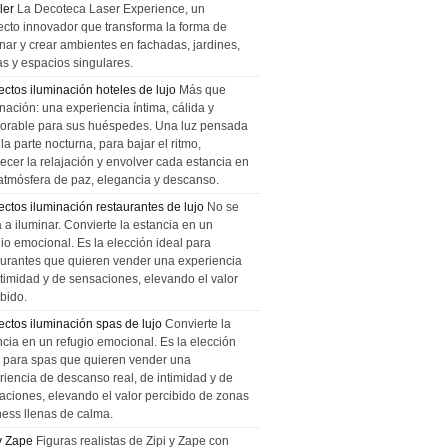
ler
La Decoteca Laser Experience, un
ecto innovador que transforma la forma de
inar y crear ambientes en fachadas, jardines,
as y espacios singulares.
ectos iluminación hoteles de lujo
Más que
nación: una experiencia íntima, cálida y
rable para sus huéspedes. Una luz pensada
la parte nocturna, para bajar el ritmo,
recer la relajación y envolver cada estancia en
atmósfera de paz, elegancia y descanso.
ectos iluminación restaurantes de lujo
No se
a a iluminar. Convierte la estancia en un
gio emocional. Es la elección ideal para
aurantes que quieren vender una experiencia
ntimidad y de sensaciones, elevando el valor
bido.
ectos iluminación spas de lujo
Convierte la
ncia en un refugio emocional. Es la elección
l para spas que quieren vender una
riencia de descanso real, de intimidad y de
aciones, elevando el valor percibido de zonas
ness llenas de calma.
 y Zape
Figuras realistas de Zipi y Zape con