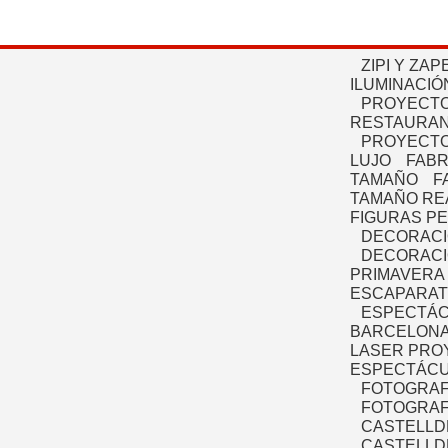
ZIPI Y ZAP
ILUMINACIÓ
PROYECTO
RESTAURAN
PROYECTO
LUJO
FABR
TAMAÑO
F
TAMAÑO RE
FIGURAS P
DECORACI
DECORACI
PRIMAVERA
ESCAPARAT
ESPECTÁC
BARCELONA
LASER PRO
ESPECTÁCU
FOTOGRAF
FOTOGRAFÍ
CASTELLD
CASTELLD