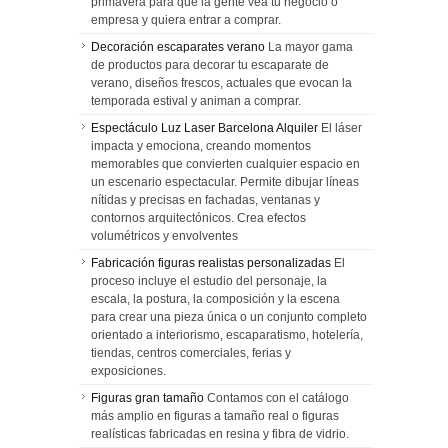
primavera para que la gente vea tu negocio o
empresa y quiera entrar a comprar.
Decoración escaparates verano
La mayor gama
de productos para decorar tu escaparate de
verano, diseños frescos, actuales que evocan la
temporada estival y animan a comprar.
Espectáculo Luz Laser Barcelona Alquiler
El láser
impacta y emociona, creando momentos
memorables que convierten cualquier espacio en
un escenario espectacular. Permite dibujar líneas
nítidas y precisas en fachadas, ventanas y
contornos arquitectónicos. Crea efectos
volumétricos y envolventes
Fabricación figuras realistas personalizadas
El
proceso incluye el estudio del personaje, la
escala, la postura, la composición y la escena
para crear una pieza única o un conjunto completo
orientado a interiorismo, escaparatismo, hotelería,
tiendas, centros comerciales, ferias y
exposiciones.
Figuras gran tamaño
Contamos con el catálogo
más amplio en figuras a tamaño real o figuras
realísticas fabricadas en resina y fibra de vidrio.