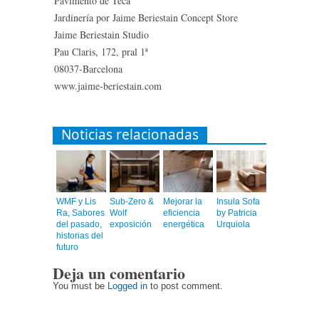
Pavimento de Teca
Jardinería por Jaime Beriestain Concept Store
Jaime Beriestain Studio
Pau Claris, 172, pral 1ª
08037-Barcelona
www.jaime-beriestain.com
Noticias relacionadas
WMF y Lis
Sub-Zero &
Mejorar la
Insula Sofa
Ra, Sabores
Wolf
eficiencia
by Patricia
del pasado,
exposición
energética
Urquiola
historias del
futuro
Deja un comentario
You must be
Logged in
to post comment.