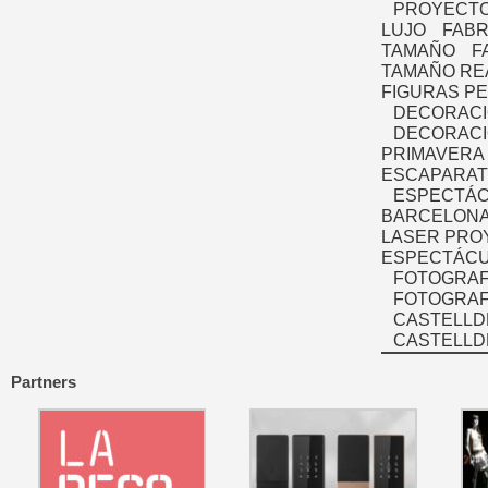
PROYECTO
LUJO
FABR
TAMAÑO
F
TAMAÑO RE
FIGURAS P
DECORACI
DECORACI
PRIMAVERA
ESCAPARAT
ESPECTÁC
BARCELONA
LASER PRO
ESPECTÁCU
FOTOGRAF
FOTOGRAFÍ
CASTELLD
CASTELLD
Partners