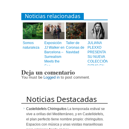
Noticias relacionadas
Somos
Exposición
Taller de
JULIANA
naturaleza
JJ Walker en
Coronas de
PLEXXO
Barcelona –
Navidad
PRESENTA
Surrealism
SU NUEVA
Meets the
COLECCIÓN
Sea
RITMO EN
Deja un comentario
EL HOTEL
SIR VICTOR
You must be
Logged in
to post comment.
Noticias Destacadas
Castelldefels Chiringuitos
La temporada estival se
vive a orillas del Mediterráneo, y en Castelldefels,
el plan perfecto tiene nombre propio: chiringuitos.
Espacios con música y unas vsistas maravillosas