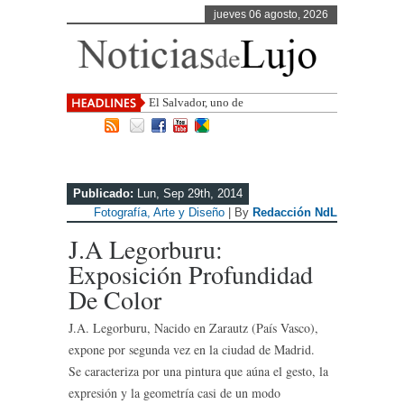
jueves 06 agosto, 2026
El Salvador, uno de los destinos con
mayor proy
Publicado:
Lun, Sep 29th, 2014
Fotografía, Arte y Diseño
| By
Redacción NdL
J.A Legorburu:
Exposición Profundidad
De Color
J.A. Legorburu, Nacido en Zarautz (País Vasco),
expone por segunda vez en la ciudad de Madrid.
Se caracteriza por una pintura que aúna el gesto, la
expresión y la geometría casi de un modo