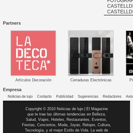
FOTOGRAFÍ
CASTELLD
CASTELLD
Partners
Artículos Decoración
Cerraduras Electrónicas
P
Empresa
Noticias de lujo
Contacto
Publicidad
Sugerencias
Redactores
Avis
Copyright © 2010 Noticias de lujo | El Magazine
que te trae las últimas tendencias en Belleza,
Salud, Viajes, Hoteles, Restaurantes, Eventos,
Fiestas, Conciertos, Moda, Joyas, Relojes, Cultura,
Tecnología, y el mejor Estilo de Vida. La web de