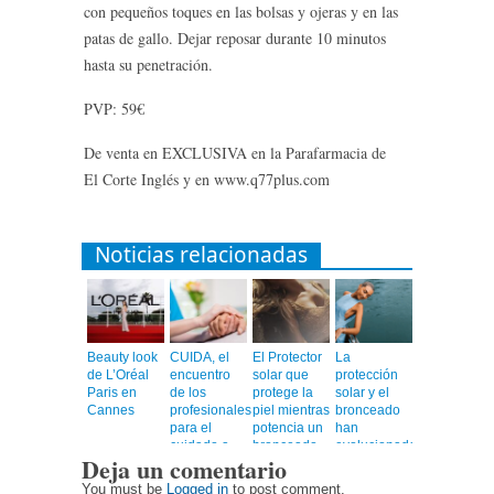
con pequeños toques en las bolsas y ojeras y en las
patas de gallo. Dejar reposar durante 10 minutos
hasta su penetración.
PVP: 59€
De venta en EXCLUSIVA en la Parafarmacia de
El Corte Inglés y en www.q77plus.com
Noticias relacionadas
Beauty look
CUIDA, el
El Protector
La
de L’Oréal
encuentro
solar que
protección
Paris en
de los
protege la
solar y el
Cannes
profesionales
piel mientras
bronceado
para el
potencia un
han
cuidado a
bronceado
evolucionado
Deja un comentario
personas
más rápido,
mayores
uniforme y
You must be
Logged in
to post comment.