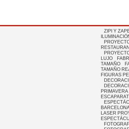
ZIPI Y ZAP
ILUMINACIÓ
PROYECTO
RESTAURAN
PROYECTO
LUJO
FABR
TAMAÑO
F
TAMAÑO RE
FIGURAS P
DECORACI
DECORACI
PRIMAVERA
ESCAPARAT
ESPECTÁC
BARCELONA
LASER PRO
ESPECTÁCU
FOTOGRAF