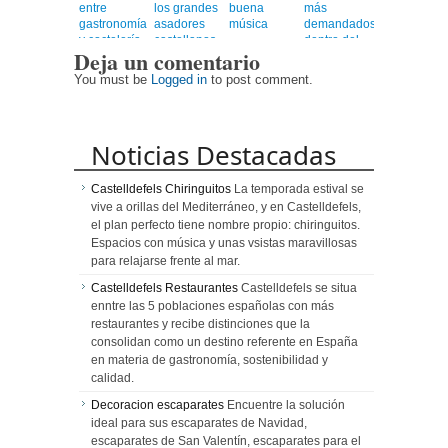
entre
los grandes
buena
más
gastronomía
asadores
música
demandados
y coctelería
castellanos
dentro del
Deja un comentario
de autor
en el
universo
corazón de
healthy
You must be
Logged in
to post comment.
Barcelona
Noticias Destacadas
Castelldefels Chiringuitos
La temporada estival se
vive a orillas del Mediterráneo, y en Castelldefels,
el plan perfecto tiene nombre propio: chiringuitos.
Espacios con música y unas vsistas maravillosas
para relajarse frente al mar.
Castelldefels Restaurantes
Castelldefels se situa
enntre las 5 poblaciones españolas con más
restaurantes y recibe distinciones que la
consolidan como un destino referente en España
en materia de gastronomía, sostenibilidad y
calidad.
Decoracion escaparates
Encuentre la solución
ideal para sus escaparates de Navidad,
escaparates de San Valentín, escaparates para el