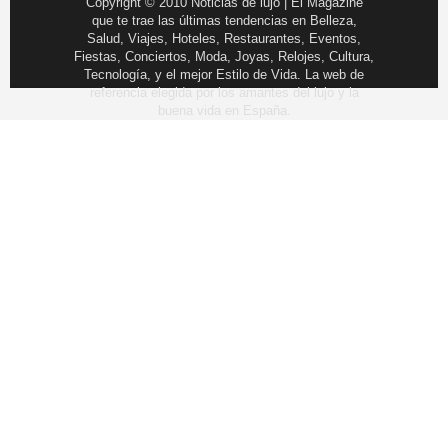
Copyright © 2010 Noticias de lujo | El Magazine
que te trae las últimas tendencias en Belleza,
Salud, Viajes, Hoteles, Restaurantes, Eventos,
Fiestas, Conciertos, Moda, Joyas, Relojes, Cultura,
Tecnología, y el mejor Estilo de Vida. La web de
referencia elegida por los amantes del lujo y la
buena vida en España.