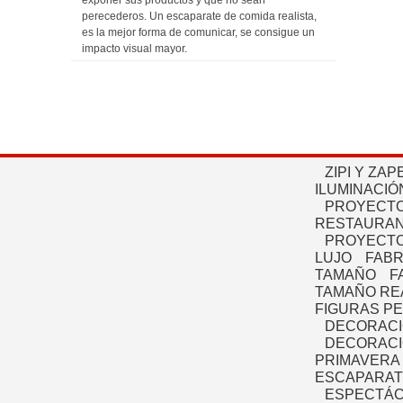
perecederos. Un escaparate de comida realista,
es la mejor forma de comunicar, se consigue un
impacto visual mayor.
ZIPI Y ZAP
ILUMINACIÓ
PROYECTO
RESTAURAN
PROYECTO
LUJO
FABR
TAMAÑO
F
TAMAÑO RE
FIGURAS P
DECORACI
DECORACI
PRIMAVERA
ESCAPARAT
ESPECTÁC