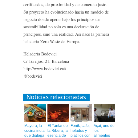
certificados, de proximidad y de comercio justo.
Su proyecto ha evolucionado hacia un modelo de
negocio donde operar bajo los principios de
sostenibilidad no solo es una declaración de
principios, sino una realidad. Así nace la primera
heladería Zero Waste de Europa.
Heladería Bodevici
C/ Torrijos, 21. Barcelona
http://www.bodevici.cat/
@bodevici
Noticias relacionadas
Mayura, la
El Yantar de
Fonik, cafe,
Açai, uno de
cocina india
la Ribera, la
helados y
los
que dialoga
esencia de
platillos con
alimentos