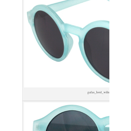
gafas_lord_wilmore_Rosebud_