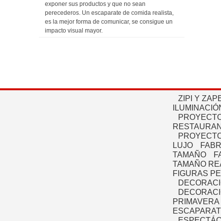
exponer sus productos y que no sean
perecederos. Un escaparate de comida realista,
es la mejor forma de comunicar, se consigue un
impacto visual mayor.
ZIPI Y ZAP
ILUMINACIÓ
PROYECTO
RESTAURAN
PROYECTO
LUJO
FABR
TAMAÑO
F
TAMAÑO RE
FIGURAS P
DECORACI
DECORACI
PRIMAVERA
ESCAPARAT
ESPECTÁC