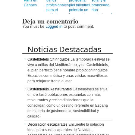
Paris en
de los
protege la
solar y el
Cannes
profesionales
piel mientras
bronceado
para el
potencia un
han
cuidado a
bronceado
evolucionado
Deja un comentario
personas
más rápido,
mayores
uniforme y
You must be
Logged in
to post comment.
duradero
Noticias Destacadas
Castelldefels Chiringuitos
La temporada estival se
vive a orillas del Mediterráneo, y en Castelldefels,
el plan perfecto tiene nombre propio: chiringuitos.
Espacios con música y unas vsistas maravillosas
para relajarse frente al mar.
Castelldefels Restaurantes
Castelldefels se situa
enntre las 5 poblaciones españolas con más
restaurantes y recibe distinciones que la
consolidan como un destino referente en España
en materia de gastronomía, sostenibilidad y
calidad.
Decoracion escaparates
Encuentre la solución
ideal para sus escaparates de Navidad,