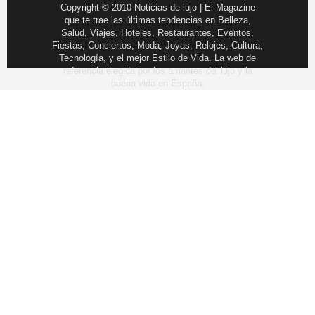
Copyright © 2010 Noticias de lujo | El Magazine
que te trae las últimas tendencias en Belleza,
Salud, Viajes, Hoteles, Restaurantes, Eventos,
Fiestas, Conciertos, Moda, Joyas, Relojes, Cultura,
Tecnología, y el mejor Estilo de Vida. La web de
referencia elegida por los amantes del lujo y la
buena vida en España.