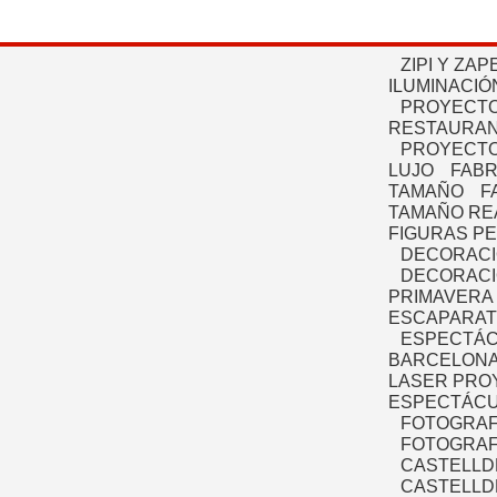
ZIPI Y ZAP
ILUMINACIÓ
PROYECTO
RESTAURAN
PROYECTO
LUJO
FABR
TAMAÑO
F
TAMAÑO RE
FIGURAS P
DECORACI
DECORACI
PRIMAVERA
ESCAPARAT
ESPECTÁC
BARCELONA
LASER PRO
ESPECTÁCU
FOTOGRAF
FOTOGRAFÍ
CASTELLD
CASTELLD