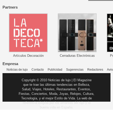
Partners
Artículos Decoración
Cerraduras Electrónicas
P
Empresa
Noticias de lujo
Contacto
Publicidad
Sugerencias
Redactores
Avis
Copyright © 2010 Noticias de lujo | El Magazine
que te trae las últimas tendencias en Belleza,
Salud, Viajes, Hoteles, Restaurantes, Eventos,
Fiestas, Conciertos, Moda, Joyas, Relojes, Cultura,
Tecnología, y el mejor Estilo de Vida. La web de
referencia elegida por los amantes del lujo y la
buena vida en España.