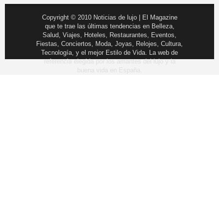
Copyright © 2010 Noticias de lujo | El Magazine
que te trae las últimas tendencias en Belleza,
Salud, Viajes, Hoteles, Restaurantes, Eventos,
Fiestas, Conciertos, Moda, Joyas, Relojes, Cultura,
Tecnología, y el mejor Estilo de Vida. La web de
referencia elegida por los amantes del lujo y la
buena vida en España.