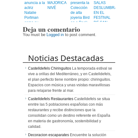
anuncia a la
MAJORICA
presenta la
SALAS
actriz
NIVÉ
Colección
DESLUMBRA
Natalie
de alta
EN EL
Portman
joyeria Bird
FESTIVAL
como su
on a Rock
DE SAN
Deja un comentario
nueva
SEBASTIÁN
embajadora
You must be
Logged in
to post comment.
mundial.
Noticias Destacadas
Castelldefels Chiringuitos
La temporada estival se
vive a orillas del Mediterráneo, y en Castelldefels,
el plan perfecto tiene nombre propio: chiringuitos.
Espacios con música y unas vsistas maravillosas
para relajarse frente al mar.
Castelldefels Restaurantes
Castelldefels se situa
enntre las 5 poblaciones españolas con más
restaurantes y recibe distinciones que la
consolidan como un destino referente en España
en materia de gastronomía, sostenibilidad y
calidad.
Decoracion escaparates
Encuentre la solución