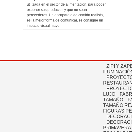
utilizada en el sector de alimentación, para poder
exponer sus productos y que no sean
perecederos. Un escaparate de comida realista,
es la mejor forma de comunicar, se consigue un
impacto visual mayor.
ZIPI Y ZAP
ILUMINACIÓ
PROYECTO
RESTAURAN
PROYECTO
LUJO
FABR
TAMAÑO
F
TAMAÑO RE
FIGURAS P
DECORACI
DECORACI
PRIMAVERA