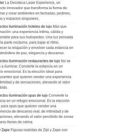
ler
La Decoteca Laser Experience, un
ecto innovador que transforma la forma de
inar y crear ambientes en fachadas, jardines,
as y espacios singulares.
ectos iluminación hoteles de lujo
Más que
nación: una experiencia íntima, cálida y
rable para sus huéspedes. Una luz pensada
la parte nocturna, para bajar el ritmo,
recer la relajación y envolver cada estancia en
atmósfera de paz, elegancia y descanso.
ectos iluminación restaurantes de lujo
No se
a a iluminar. Convierte la estancia en un
gio emocional. Es la elección ideal para
aurantes que quieren vender una experiencia
ntimidad y de sensaciones, elevando el valor
bido.
ectos iluminación spas de lujo
Convierte la
ncia en un refugio emocional. Es la elección
l para spas que quieren vender una
riencia de descanso real, de intimidad y de
aciones, elevando el valor percibido de zonas
ness llenas de calma.
 y Zape
Figuras realistas de Zipi y Zape con