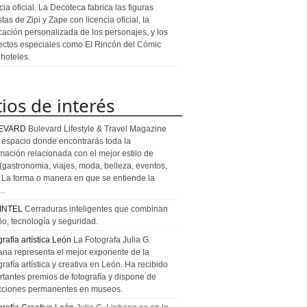
cia oficial. La Decoteca fabrica las figuras
stas de Zipi y Zape con licencia oficial, la
icación personalizada de los personajes, y los
ectos especiales como El Rincón del Cómic
 hoteles.
tios de interés
EVARD
Bulevard Lifestyle & Travel Magazine
l espacio donde encontrarás toda la
rmación relacionada con el mejor estilo de
 (gastronomia, viajes, moda, belleza, eventos,
). La forma o manera en que se entiende la
a…
INTEL
Cerraduras inteligentes que combinan
ño, tecnología y seguridad.
rafia artística León
La Fotografa Julia G.
ana representa el mejor exponente de la
rafía artística y creativa en León. Ha recibido
rtantes premios de fotografía y dispone de
cciones permanentes en museos.