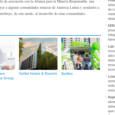
Foto
o de asociación con la Alianza para la Minería Responsable, una
actua
oyar a algunas comunidades mineras de América Latina y ayudarles a
de L
ntribuye, de este modo, al desarrollo de estas comunidades.
cien
desta
KER
proy
integ
biene
Lujo
encon
alta 
depor
ensue
econ
are
Sofitel Hotels & Resorts
llaollao
Luxu
na Group
neces
notic
exclu
Repl
alime
alim
que 