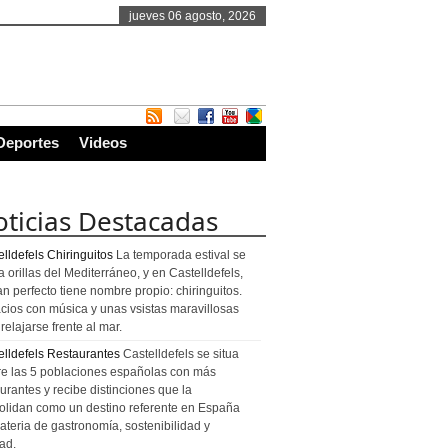
jueves 06 agosto, 2026
Deportes
Videos
ticias Destacadas
lldefels Chiringuitos
La temporada estival se
a orillas del Mediterráneo, y en Castelldefels,
an perfecto tiene nombre propio: chiringuitos.
cios con música y unas vsistas maravillosas
relajarse frente al mar.
elldefels Restaurantes
Castelldefels se situa
re las 5 poblaciones españolas con más
urantes y recibe distinciones que la
olidan como un destino referente en España
ateria de gastronomía, sostenibilidad y
ad.