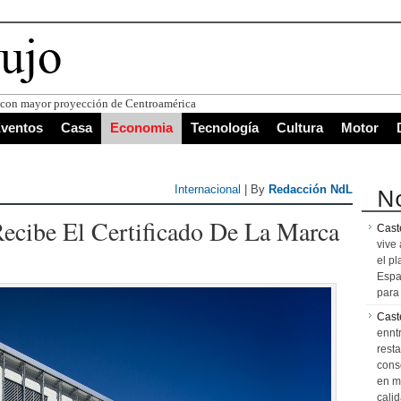
s con mayor proyección de Centroamérica
ventos
Casa
Economia
Tecnología
Cultura
Motor
No
Internacional
| By
Redacción NdL
ecibe El Certificado De La Marca
Caste
vive 
el pl
Espa
para 
Cast
ennt
resta
cons
en m
calid