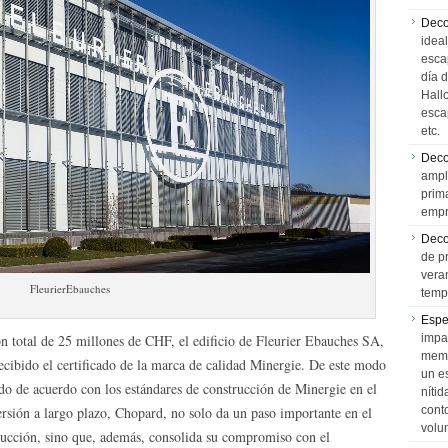
Deco
idea
esca
día 
Hall
esca
etc.
Deco
ampl
prim
empr
Deco
de p
vera
FleurierEbauches
temp
Espe
n total de 25 millones de CHF, el edificio de Fleurier Ebauches SA,
impa
memo
cibido el certificado de la marca de calidad Minergie. De este modo
un e
ado de acuerdo con los estándares de construcción de Minergie en el
níti
rsión a largo plazo, Chopard, no solo da un paso importante en el
cont
volu
oducción, sino que, además, consolida su compromiso con el