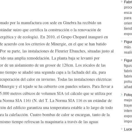
Fabr
proce
esca
para
ionado por la manufactura con sede en Ginebra ha recibido un
orien
tiend
stándar suizo que certifica la construcción o la renovación de
expo
energética y de ecología). En 2010, el Grupo Chopard inauguró en
Figu
 acuerdo con los criterios de Minergie, en el que se han batido
más 
or su parte, las instalaciones de Fleurier Ebauches, situadas justo al
realí
ido una amplia remodelación. La planta baja se levantó por
Figu
ior de un aislamiento de un grosor de 120cm. Los zócalos de las
figur
fabr
smo tiempo se añadió una segunda capa a la fachada del ala, para
fabri
ecuperación del calor en invierno. Todas las instalaciones eléctricas
poli
inergie y el tejado se ha cubierto con paneles solares. Para llevar a
añad
 25.000 metros cúbicos de volumen SIA (el cálculo que se utiliza por
Fotog
 la Norma SIA 116) (N. del T. La Norma SIA 116 es un estándar de
mejo
tray
ión del edificio garantiza una temperatura estable a lo largo de todo
inter
ara la calefacción. Cuatro bombas de calor se encargan, tanto de la
expo
 mismo tiempo refrescan la maquinaria a través de las aguas
impo
Luce