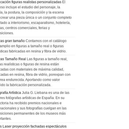
icación figuras realistas personalizadas
El
so incluye el estudio del personaje, la
la, la postura, la composición y la escena
 crear una pieza única o un conjunto completo
tado a interiorismo, escaparatismo, hotelería,
as, centros comerciales, ferias y
siciones.
ras gran tamaño
Contamos con el catálogo
amplio en figuras a tamaño real o figuras
sticas fabricadas en resina y fibra de vidrio.
ras Tamaño Real
Las figuras a tamaño real,
as realísticas o figuras de resina están
icadas con materiales de máxima calidad,
cadas en resina, fibra de vidrio, porexpan con
urea endurecida. Aportando como valor
ido la fabricación personalizada.
rafía Artística
Julia G. Liebana es una de las
res fotógrafas artísticas de España. En su
ectoria ha recibido premios nacionales e
nacionales y sus fotografías cuelgan en las
siciones permanentes de los museos más
rtantes.
s Laser proyección fachadas espectáculos