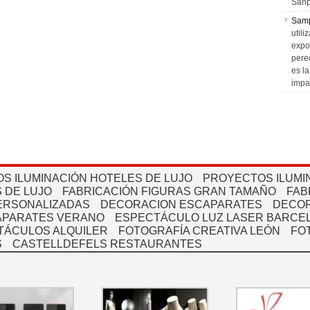
Sanp
Sam
utili
expo
pere
es l
impa
S ILUMINACIÓN HOTELES DE LUJO
PROYECTOS ILUMI
 DE LUJO
FABRICACIÓN FIGURAS GRAN TAMAÑO
FAB
PERSONALIZADAS
DECORACION ESCAPARATES
DECOR
APARATES VERANO
ESPECTÁCULO LUZ LASER BARCEL
TÁCULOS ALQUILER
FOTOGRAFÍA CREATIVA LEÓN
FO
S
CASTELLDEFELS RESTAURANTES