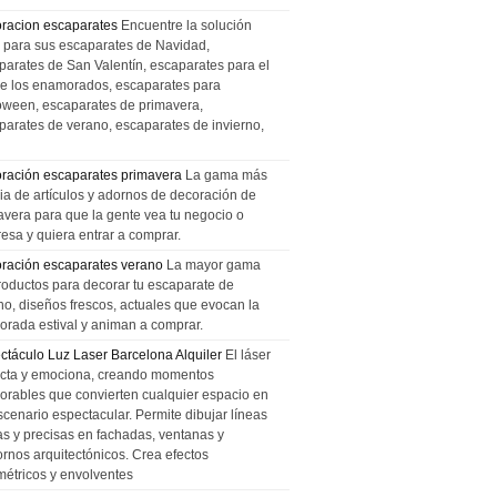
racion escaparates
Encuentre la solución
l para sus escaparates de Navidad,
parates de San Valentín, escaparates para el
de los enamorados, escaparates para
oween, escaparates de primavera,
parates de verano, escaparates de invierno,
ración escaparates primavera
La gama más
ia de artículos y adornos de decoración de
avera para que la gente vea tu negocio o
esa y quiera entrar a comprar.
ración escaparates verano
La mayor gama
roductos para decorar tu escaparate de
no, diseños frescos, actuales que evocan la
orada estival y animan a comprar.
ctáculo Luz Laser Barcelona Alquiler
El láser
cta y emociona, creando momentos
rables que convierten cualquier espacio en
scenario espectacular. Permite dibujar líneas
das y precisas en fachadas, ventanas y
ornos arquitectónicos. Crea efectos
métricos y envolventes