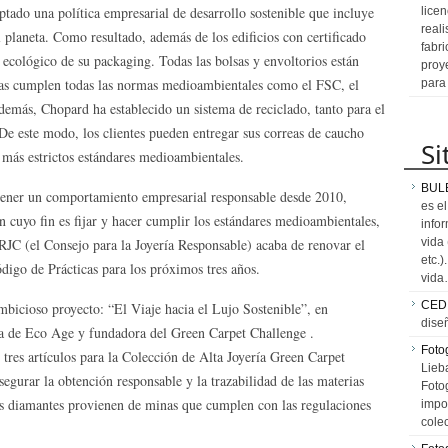
tado una política empresarial de desarrollo sostenible que incluye
licen
reali
l planeta. Como resultado, además de los edificios con certificado
fabr
ecológico de su packaging. Todas las bolsas y envoltorios están
proy
ajas cumplen todas las normas medioambientales como el FSC, el
para
emás, Chopard ha establecido un sistema de reciclado, tanto para el
 De este modo, los clientes pueden entregar sus correas de caucho
Si
 más estrictos estándares medioambientales.
BUL
ener un comportamiento empresarial responsable desde 2010,
es e
cuyo fin es fijar y hacer cumplir los estándares medioambientales,
info
 RJC (el Consejo para la Joyería Responsable) acaba de renovar el
vida
etc.
digo de Prácticas para los próximos tres años.
vid
CED
bicioso proyecto: “El Viaje hacia el Lujo Sostenible”, en
dise
iva de Eco Age y fundadora del Green Carpet Challenge .
Fotog
tres artículos para la Colección de Alta Joyería Green Carpet
Lieb
egurar la obtención responsable y la trazabilidad de las materias
Fotog
los diamantes provienen de minas que cumplen con las regulaciones
impo
cole