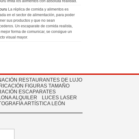
uru imita los alimentos con absoluta realidad.
puru
La réplica de comida y alimentos es
zada en el sector de alimentación, para poder
ner sus productos y que no sean
cederos. Un escaparate de comida realista,
a mejor forma de comunicar, se consigue un
cto visual mayor.
NACIÓN RESTAURANTES DE LUJO
RICACIÓN FIGURAS TAMAÑO
ACIÓN ESCAPARATES
ONA ALQUILER
LUCES LASER
TOGRAFÍA ARTÍSTICA LEÓN