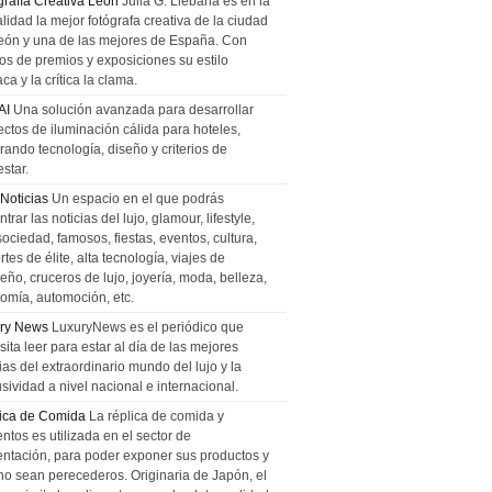
grafía Creativa León
Julia G. Liebana es en la
lidad la mejor fotógrafa creativa de la ciudad
eón y una de las mejores de España. Con
tos de premios y exposiciones su estilo
ca y la crítica la clama.
AI
Una solución avanzada para desarrollar
ectos de iluminación cálida para hoteles,
rando tecnología, diseño y criterios de
star.
 Noticias
Un espacio en el que podrás
trar las noticias del lujo, glamour, lifestyle,
sociedad, famosos, fiestas, eventos, cultura,
tes de élite, alta tecnología, viajes de
ño, cruceros de lujo, joyería, moda, belleza,
omía, automoción, etc.
ry News
LuxuryNews es el periódico que
ita leer para estar al día de las mejores
ias del extraordinario mundo del lujo y la
sividad a nivel nacional e internacional.
ica de Comida
La réplica de comida y
ntos es utilizada en el sector de
entación, para poder exponer sus productos y
no sean perecederos. Originaria de Japón, el