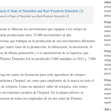
alqui
proy
ilum
plaz
ncil of State of Neuchâtel and Karl-Friedrich Scheufele (2)
Proy
ilumi
ración se fabrican los movimientos que equipan a los relojes de
memo
starán produciendo unos 15.000 movimientos al año.
para 
sonas que trabajan en la producción de seis movimientos diferentes
favo
una 
gar cuatro fases de la producción: la fabricación, la decoración, el
Proy
s de última generación y a la optimización de la logística, que
limit
, Fleurier Ebauches SA ha producido 5.000 unidades en 2012 y 7.000
refu
rest
de i
perci
erga un centro de formación para ocho aprendices de relojero-
nufactura Chopard, así como para empleados de la marca en todo el
Proy
esta
e relojería. Como un auténtico taller de relojería, este centro
idea
os movimientos propios de Chopard. En la planta inferior se
expe
osición de todos los empleados de las dos sedes de Fleurier.
sens
well
Zipi