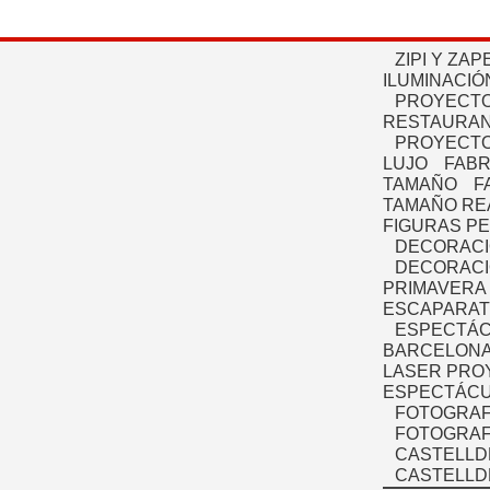
ZIPI Y ZAP
ILUMINACIÓ
PROYECTO
RESTAURAN
PROYECTO
LUJO
FABR
TAMAÑO
F
TAMAÑO RE
FIGURAS P
DECORACI
DECORACI
PRIMAVERA
ESCAPARAT
ESPECTÁC
BARCELONA
LASER PRO
ESPECTÁCU
FOTOGRAF
FOTOGRAFÍ
CASTELLD
CASTELLD