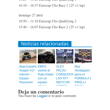
16:10 – 16:37 Eurocup Clio Race 1 (25’+1 lap)
domingo 27 abril
10:50 – 11:10 Eurocup Clio Qualifying 2
15:40 – 16:07 Eurocup Clio Race 2 (25’+1 lap)
Noticias relacionadas
Baja España
EBRO
ALEX
Max
Aragón 41ª
vuelve al
PALOU
Verstappen
edición –
Rally Dakar
CONQUISTA
gana el
Equipo
con un
LAS NTT
FORMULA 1
Racesven
equipo
INDYCAR
PIRELLI
oficial
SERIES
GRAN
Deja un comentario
2023
PREMIO DE
ESPAÑA
You must be
Logged in
to post comment.
2022