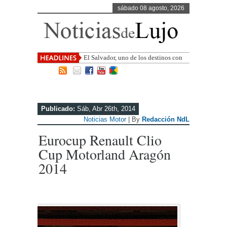
sábado 08 agosto, 2026
El Salvador, uno de los destinos con
mayor proyección de Centroamérica
Publicado:
Sáb, Abr 26th, 2014
Noticias Motor
| By
Redacción NdL
Eurocup Renault Clio
Cup Motorland Aragón
2014