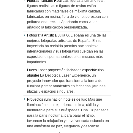
Figuras Tamaño Real
Las figuras a tamaño real,
figuras realísticas o figuras de resina están
fabricadas con materiales de máxima calidad,
fabricadas en resina, fibra de vidrio, porexpan con
poliurea endurecida. Aportando como valor
añadido la fabricación personalizada.
Fotografía Artística
Julia G. Liebana es una de las
mejores fotógrafas artísticas de España. En su
trayectoria ha recibido premios nacionales e
internacionales y sus fotografías cuelgan en las
exposiciones permanentes de los museos más
importantes.
Luces Laser proyección fachadas espectáculos
alquiler
La Decoteca Laser Experience, un
proyecto innovador que transforma la forma de
iluminar y crear ambientes en fachadas, jardines,
plazas y espacios singulares.
Proyectos iluminación hoteles de lujo
Más que
iluminación: una experiencia íntima, cálida y
memorable para sus huéspedes. Una luz pensada
para la parte nocturna, para bajar el ritmo,
favorecer la relajación y envolver cada estancia en
una atmósfera de paz, elegancia y descanso.