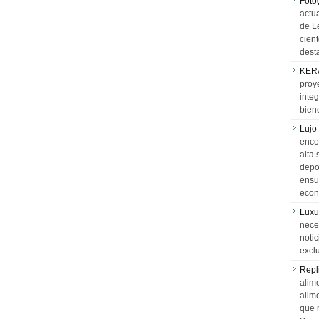
Foto
actua
de L
cien
desta
KER
proy
integ
biene
Lujo
encon
alta 
depor
ensue
econ
Luxu
neces
notic
exclu
Repl
alime
alim
que 