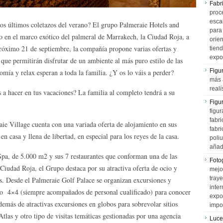
Fabr
proce
esca
los últimos coletazos del verano? El grupo Palmeraie Hotels and
para
jo en el marco exótico del palmeral de Marrakech, la Ciudad Roja, a
orien
próximo 21 de septiembre, la compañía propone varias ofertas y
tiend
expo
que permitirán disfrutar de un ambiente al más puro estilo de las
Figu
omía y relax esperan a toda la familia. ¿Y os lo váis a perder?
más 
realí
 a hacer en tus vacaciones? La familia al completo tendrá a su
Figu
figur
fabr
aie Village cuenta con una variada oferta de alojamiento en sus
fabri
en casa y llena de libertad, en especial para los reyes de la casa.
poli
añad
Spa, de 5.000 m2 y sus 7 restaurantes que conforman una de las
Fotog
Ciudad Roja, el Grupo destaca por su atractiva oferta de ocio y
mejo
tray
as. Desde el Palmeraie Golf Palace se organizan excursiones y
inter
 o 4×4 (siempre acompañados de personal cualificado) para conocer
expo
emás de atractivas excursiones en globos para sobrevolar sitios
impo
Atlas y otro tipo de visitas temáticas gestionadas por una agencia
Luce