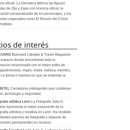
cia oficial. La Decoteca fabrica las figuras
stas de Zipi y Zape con licencia oficial, la
icación personalizada de los personajes, y los
ectos especiales como El Rincón del Cómic
 hoteles.
tios de interés
EVARD
Bulevard Lifestyle & Travel Magazine
l espacio donde encontrarás toda la
rmación relacionada con el mejor estilo de
 (gastronomia, viajes, moda, belleza, eventos,
). La forma o manera en que se entiende la
a…
INTEL
Cerraduras inteligentes que combinan
ño, tecnología y seguridad.
rafia artística León
La Fotografa Julia G.
ana representa el mejor exponente de la
rafía artística y creativa en León. Ha recibido
rtantes premios de fotografía y dispone de
cciones permanentes en museos.