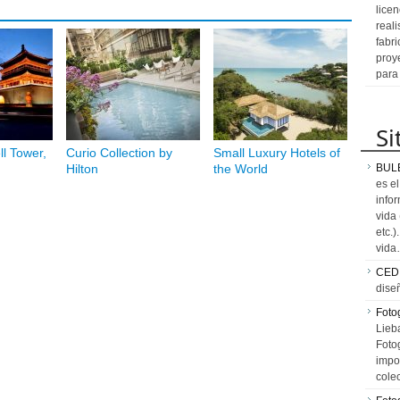
licen
reali
fabr
proy
para
Si
ll Tower,
Curio Collection by
Small Luxury Hotels of
Hilton
the World
BUL
es e
info
vida
etc.
vid
CED
dise
Fotog
Lieb
Fotog
impo
cole