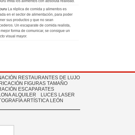
uru imita los alimentos con absoluta realidad.
puru
La réplica de comida y alimentos es
zada en el sector de alimentación, para poder
ner sus productos y que no sean
cederos. Un escaparate de comida realista,
a mejor forma de comunicar, se consigue un
cto visual mayor.
NACIÓN RESTAURANTES DE LUJO
RICACIÓN FIGURAS TAMAÑO
ACIÓN ESCAPARATES
ONA ALQUILER
LUCES LASER
TOGRAFÍA ARTÍSTICA LEÓN