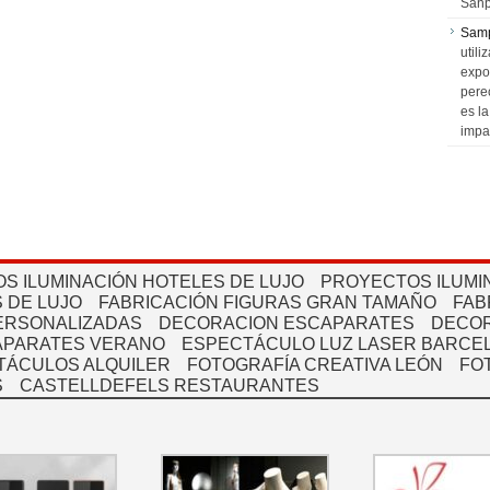
Sanp
Sam
utili
expo
pere
es l
impa
S ILUMINACIÓN HOTELES DE LUJO
PROYECTOS ILUMI
 DE LUJO
FABRICACIÓN FIGURAS GRAN TAMAÑO
FAB
PERSONALIZADAS
DECORACION ESCAPARATES
DECOR
APARATES VERANO
ESPECTÁCULO LUZ LASER BARCEL
TÁCULOS ALQUILER
FOTOGRAFÍA CREATIVA LEÓN
FO
S
CASTELLDEFELS RESTAURANTES