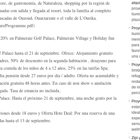
klore, de gastronomía, de Naturaleza, shopping por la región de
alqui
proy
as con salida y llegada al resort, toda la familia al completo
ilum
ascadas de Ouzoud, Ouarzarzate o el valle de L’Ourika.
plaz
ais/Programme.pdf)
Proy
ilumi
l 20% en Palmeraie Golf Palace, Palmeraie Village y Holiday Inn
memo
.
para 
favo
 Palace hasta el 21 de septiembre. Ofrece: Alojamiento gratuito
una 
padres, 50% de descuento en la segunda habitación , desayuno para
Proy
a comida de los niños de 4 a 12 años, 25% en las tarifas Spa;
limit
dia pensión desde 27 euros por día / adulto. Oferta no acumulable y
refu
rest
ación gratuita 48 horas antes. En caso de non show o anulación
de i
gada. Tasa de estancia no incluida..
perci
ace. Hasta el próximo 21 de septiembre, una noche gratis por la
Proy
esta
iones desde 18 euros y Oferta Hote Deal: Por una reserva de una
idea
expe
das hasta el 13 de septiembre.
sens
well
Zipi