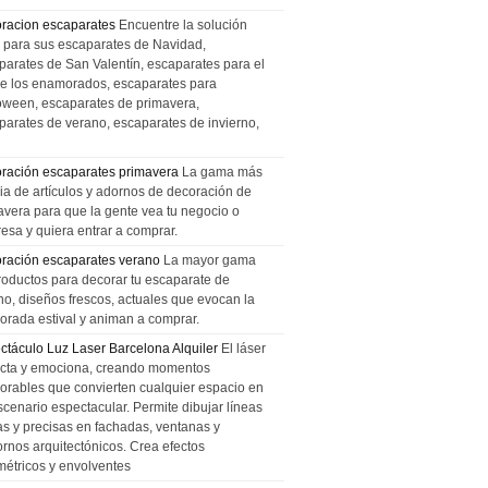
racion escaparates
Encuentre la solución
l para sus escaparates de Navidad,
parates de San Valentín, escaparates para el
de los enamorados, escaparates para
oween, escaparates de primavera,
parates de verano, escaparates de invierno,
ración escaparates primavera
La gama más
ia de artículos y adornos de decoración de
avera para que la gente vea tu negocio o
esa y quiera entrar a comprar.
ración escaparates verano
La mayor gama
roductos para decorar tu escaparate de
no, diseños frescos, actuales que evocan la
orada estival y animan a comprar.
ctáculo Luz Laser Barcelona Alquiler
El láser
cta y emociona, creando momentos
rables que convierten cualquier espacio en
scenario espectacular. Permite dibujar líneas
das y precisas en fachadas, ventanas y
ornos arquitectónicos. Crea efectos
métricos y envolventes