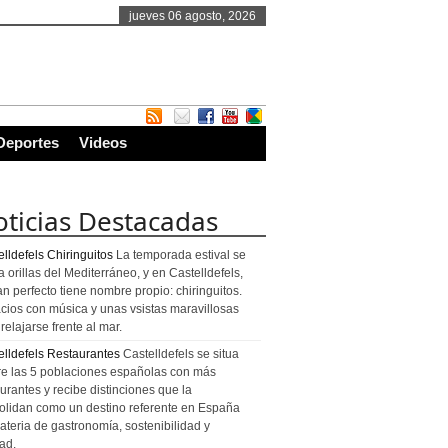
jueves 06 agosto, 2026
Deportes
Videos
ticias Destacadas
lldefels Chiringuitos
La temporada estival se
a orillas del Mediterráneo, y en Castelldefels,
an perfecto tiene nombre propio: chiringuitos.
cios con música y unas vsistas maravillosas
relajarse frente al mar.
elldefels Restaurantes
Castelldefels se situa
re las 5 poblaciones españolas con más
urantes y recibe distinciones que la
olidan como un destino referente en España
ateria de gastronomía, sostenibilidad y
ad.