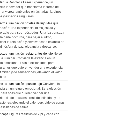
ler
La Decoteca Laser Experience, un
ecto innovador que transforma la forma de
inar y crear ambientes en fachadas, jardines,
as y espacios singulares.
ectos iluminación hoteles de lujo
Más que
nación: una experiencia íntima, cálida y
rable para sus huéspedes. Una luz pensada
la parte nocturna, para bajar el ritmo,
recer la relajación y envolver cada estancia en
atmósfera de paz, elegancia y descanso.
ectos iluminación restaurantes de lujo
No se
a a iluminar. Convierte la estancia en un
gio emocional. Es la elección ideal para
aurantes que quieren vender una experiencia
ntimidad y de sensaciones, elevando el valor
bido.
ectos iluminación spas de lujo
Convierte la
ncia en un refugio emocional. Es la elección
l para spas que quieren vender una
riencia de descanso real, de intimidad y de
aciones, elevando el valor percibido de zonas
ness llenas de calma.
 y Zape
Figuras realistas de Zipi y Zape con