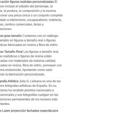
icación figuras realistas personalizadas
El
so incluye el estudio del personaje, la
la, la postura, la composición y la escena
 crear una pieza única o un conjunto completo
tado a interiorismo, escaparatismo, hotelería,
as, centros comerciales, ferias y
siciones.
ras gran tamaño
Contamos con el catálogo
amplio en figuras a tamaño real o figuras
sticas fabricadas en resina y fibra de vidrio.
ras Tamaño Real
Las figuras a tamaño real,
as realísticas o figuras de resina están
icadas con materiales de máxima calidad,
cadas en resina, fibra de vidrio, porexpan con
urea endurecida. Aportando como valor
ido la fabricación personalizada.
rafía Artística
Julia G. Liebana es una de las
res fotógrafas artísticas de España. En su
ectoria ha recibido premios nacionales e
nacionales y sus fotografías cuelgan en las
siciones permanentes de los museos más
rtantes.
s Laser proyección fachadas espectáculos