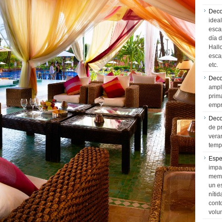
Deco
idea
esca
día 
Hall
esca
etc.
Deco
ampl
prim
empr
Deco
de p
vera
temp
Espe
impa
memo
un e
níti
cont
volu