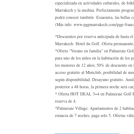
especializada en actividades culturales, de fol
Marrakech y la medina. Perfectamente programad
podrá conocer también Essaouira, las bellas c
(Más info: www.pgpmarrakech.com/pgp-franc
*Descuentos por reserva anticipada de hasta e
Marrakech- Hotel du Golf. Oferta permanente
*Oferta “Verano en familia” en Palmeraie Golf
para uno de los niños en la habitación de los 
los menores de 12 años; 50% de descuento en l
acceso gratuito al Miniclub, posibilidad de me
según disponibilidad. Desayuno gratuito. Anul
posterior a 48 horas, la primera noche será car
* Oferta HOT DEAL 3=4 en Palmeraie Golf Pal
reserva de 4.
*Palmeraie Village: Apartamentos de 2 habitac
estancia de 7 noches, paga solo 5. Ofertas váli