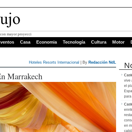
s con mayor proyección de Centroamérica
ventos
Casa
Economia
Tecnología
Cultura
Motor
No
Hoteles Resorts Internacional
| By
Redacción NdL
En Marrakech
Caste
vive 
el pl
Espa
para 
Cast
ennt
resta
cons
en m
calid