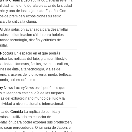
grafía Creativa León
Julia G. Liebana es en la
lidad la mejor fotógrafa creativa de la ciudad
eón y una de las mejores de España. Con
tos de premios y exposiciones su estilo
ca y la crítica la clama.
AI
Una solución avanzada para desarrollar
ectos de iluminación cálida para hoteles,
rando tecnología, diseño y criterios de
star.
 Noticias
Un espacio en el que podrás
trar las noticias del lujo, glamour, lifestyle,
sociedad, famosos, fiestas, eventos, cultura,
tes de élite, alta tecnología, viajes de
ño, cruceros de lujo, joyería, moda, belleza,
omía, automoción, etc.
ry News
LuxuryNews es el periódico que
ita leer para estar al día de las mejores
ias del extraordinario mundo del lujo y la
sividad a nivel nacional e internacional.
ica de Comida
La réplica de comida y
ntos es utilizada en el sector de
entación, para poder exponer sus productos y
no sean perecederos. Originaria de Japón, el