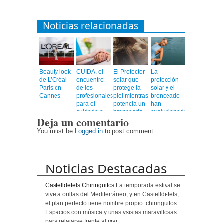
Noticias relacionadas
Beauty look
CUIDA, el
El Protector
La
de L’Oréal
encuentro
solar que
protección
Paris en
de los
protege la
solar y el
Cannes
profesionales
piel mientras
bronceado
para el
potencia un
han
cuidado a
bronceado
evolucionado
Deja un comentario
personas
más rápido,
mayores
uniforme y
You must be
Logged in
to post comment.
duradero
Noticias Destacadas
Castelldefels Chiringuitos
La temporada estival se
vive a orillas del Mediterráneo, y en Castelldefels,
el plan perfecto tiene nombre propio: chiringuitos.
Espacios con música y unas vsistas maravillosas
para relajarse frente al mar.