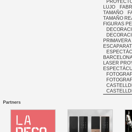
PROYECTO
LUJO
FABR
TAMAÑO
F
TAMAÑO RE
FIGURAS P
DECORACI
DECORACI
PRIMAVERA
ESCAPARAT
ESPECTÁC
BARCELONA
LASER PRO
ESPECTÁCU
FOTOGRAF
FOTOGRAFÍ
CASTELLD
CASTELLD
Partners