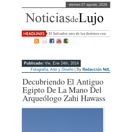
viernes 07 agosto, 2026
El Salvador, uno de los destinos con
mayor proyección de Centroamérica
Publicado:
Vie, Ene 24th, 2014
Fotografía, Arte y Diseño
| By
Redacción NdL
Decubriendo El Antiguo
Egipto De La Mano Del
Arqueólogo Zahi Hawass