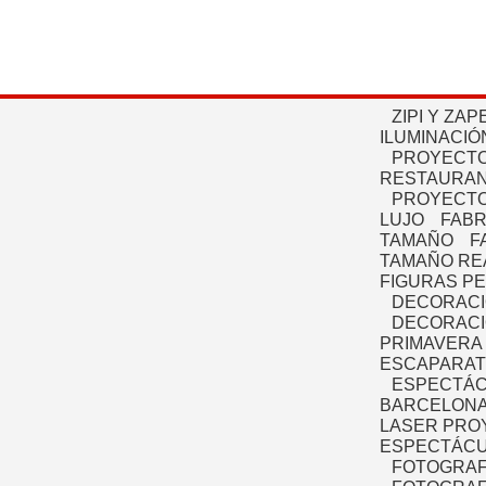
ZIPI Y ZAP
ILUMINACIÓ
PROYECTO
RESTAURAN
PROYECTO
LUJO
FABR
TAMAÑO
F
TAMAÑO RE
FIGURAS P
DECORACI
DECORACI
PRIMAVERA
ESCAPARAT
ESPECTÁC
BARCELONA
LASER PRO
ESPECTÁCU
FOTOGRAF