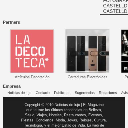
FOTOGRAFÍ
CASTELLD
CASTELLD
Partners
Artículos Decoración
Cerraduras Electrónicas
P
Empresa
Noticias de lujo
Contacto
Publicidad
Sugerencias
Redactores
Avis
Copyright © 2010 Noticias de lujo | El Magazine
que te trae las últimas tendencias en Belleza,
Salud, Viajes, Hoteles, Restaurantes, Eventos,
Fiestas, Conciertos, Moda, Joyas, Relojes, Cultura,
Tecnología, y el mejor Estilo de Vida. La web de