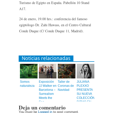
Turismo de Egipto en España. Pabellón 10 Stand
A17.
24 de enero, 19.00 hrs.: conferencia del famoso
egiptólogo Dr. Zahi Hawass, en el Centro Cultural
Conde Duque (C/ Conde Duque 11, Madrid).
Noticias relacionadas
Somos
Exposición
Taller de
JULIANA
naturaleza
JJ Walker en
Coronas de
PLEXXO
Barcelona –
Navidad
PRESENTA
Surrealism
SU NUEVA
Meets the
COLECCIÓN
Sea
RITMO EN
Deja un comentario
EL HOTEL
SIR VICTOR
You must be
Logged in
to post comment.