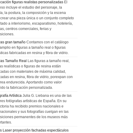
icación figuras realistas personalizadas
El
so incluye el estudio del personaje, la
la, la postura, la composición y la escena
 crear una pieza única o un conjunto completo
tado a interiorismo, escaparatismo, hotelería,
as, centros comerciales, ferias y
siciones.
ras gran tamaño
Contamos con el catálogo
amplio en figuras a tamaño real o figuras
sticas fabricadas en resina y fibra de vidrio.
ras Tamaño Real
Las figuras a tamaño real,
as realísticas o figuras de resina están
icadas con materiales de máxima calidad,
cadas en resina, fibra de vidrio, porexpan con
urea endurecida. Aportando como valor
ido la fabricación personalizada.
rafía Artística
Julia G. Liebana es una de las
res fotógrafas artísticas de España. En su
ectoria ha recibido premios nacionales e
nacionales y sus fotografías cuelgan en las
siciones permanentes de los museos más
rtantes.
s Laser proyección fachadas espectáculos