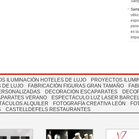
Sanp
Sam
utili
expo
pere
es l
impa
S ILUMINACIÓN HOTELES DE LUJO
PROYECTOS ILUMI
 DE LUJO
FABRICACIÓN FIGURAS GRAN TAMAÑO
FAB
PERSONALIZADAS
DECORACION ESCAPARATES
DECOR
APARATES VERANO
ESPECTÁCULO LUZ LASER BARCEL
TÁCULOS ALQUILER
FOTOGRAFÍA CREATIVA LEÓN
FO
S
CASTELLDEFELS RESTAURANTES