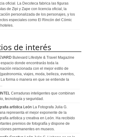
cia oficial. La Decoteca fabrica las figuras
stas de Zipi y Zape con licencia oficial, la
icación personalizada de los personajes, y los
ectos especiales como El Rincón del Cómic
 hoteles.
tios de interés
EVARD
Bulevard Lifestyle & Travel Magazine
l espacio donde encontrarás toda la
rmación relacionada con el mejor estilo de
 (gastronomia, viajes, moda, belleza, eventos,
). La forma o manera en que se entiende la
a…
INTEL
Cerraduras inteligentes que combinan
ño, tecnología y seguridad.
rafia artística León
La Fotografa Julia G.
ana representa el mejor exponente de la
rafía artística y creativa en León. Ha recibido
rtantes premios de fotografía y dispone de
cciones permanentes en museos.