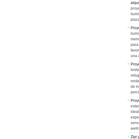
alqui
proy
ilum
plaz
Proy
ilumi
memo
para 
favo
una 
Proy
limit
refu
rest
de i
perci
Proy
esta
idea
expe
sens
well
Zipi