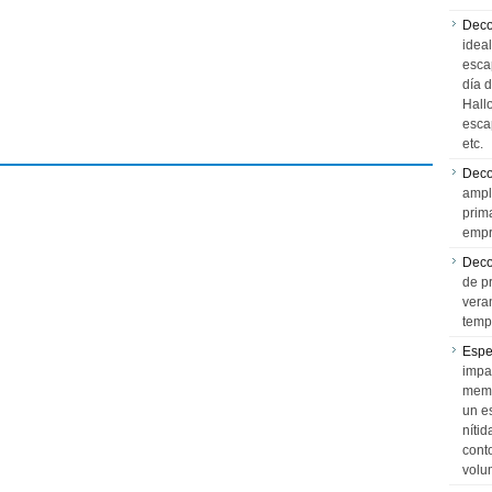
Deco
idea
esca
día 
Hall
esca
etc.
Deco
ampl
prim
empr
Deco
de p
vera
temp
Espe
impa
memo
un e
níti
cont
volu