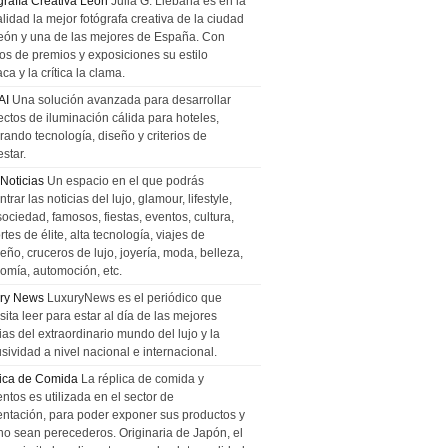
grafía Creativa León
Julia G. Liebana es en la
lidad la mejor fotógrafa creativa de la ciudad
eón y una de las mejores de España. Con
tos de premios y exposiciones su estilo
ca y la crítica la clama.
AI
Una solución avanzada para desarrollar
ectos de iluminación cálida para hoteles,
rando tecnología, diseño y criterios de
star.
 Noticias
Un espacio en el que podrás
trar las noticias del lujo, glamour, lifestyle,
sociedad, famosos, fiestas, eventos, cultura,
tes de élite, alta tecnología, viajes de
ño, cruceros de lujo, joyería, moda, belleza,
omía, automoción, etc.
ry News
LuxuryNews es el periódico que
ita leer para estar al día de las mejores
ias del extraordinario mundo del lujo y la
sividad a nivel nacional e internacional.
ica de Comida
La réplica de comida y
ntos es utilizada en el sector de
entación, para poder exponer sus productos y
no sean perecederos. Originaria de Japón, el