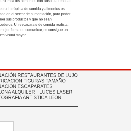
uru imita los alimentos con absoluta realidad.
puru
La réplica de comida y alimentos es
zada en el sector de alimentación, para poder
ner sus productos y que no sean
cederos. Un escaparate de comida realista,
a mejor forma de comunicar, se consigue un
cto visual mayor.
NACIÓN RESTAURANTES DE LUJO
RICACIÓN FIGURAS TAMAÑO
ACIÓN ESCAPARATES
ONA ALQUILER
LUCES LASER
TOGRAFÍA ARTÍSTICA LEÓN