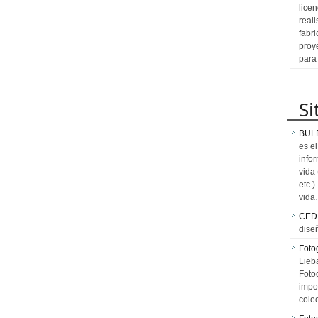
licen
reali
fabr
proy
para
Si
BUL
es e
info
vida
etc.
vid
CED
dise
Fotog
Lieb
Fotog
impo
cole