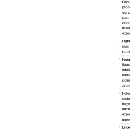
Fabr
proce
esca
para
orien
tiend
expo
Figu
más 
realí
Figu
figur
fabr
fabri
poli
añad
Fotog
mejo
tray
inter
expo
impo
Luce