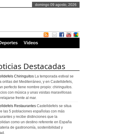
domingo 09 agosto, 2026
Deportes
Videos
ticias Destacadas
lldefels Chiringuitos
La temporada estival se
a orillas del Mediterráneo, y en Castelldefels,
an perfecto tiene nombre propio: chiringuitos.
cios con música y unas vsistas maravillosas
relajarse frente al mar.
elldefels Restaurantes
Castelldefels se situa
re las 5 poblaciones españolas con más
urantes y recibe distinciones que la
olidan como un destino referente en España
ateria de gastronomía, sostenibilidad y
ad.