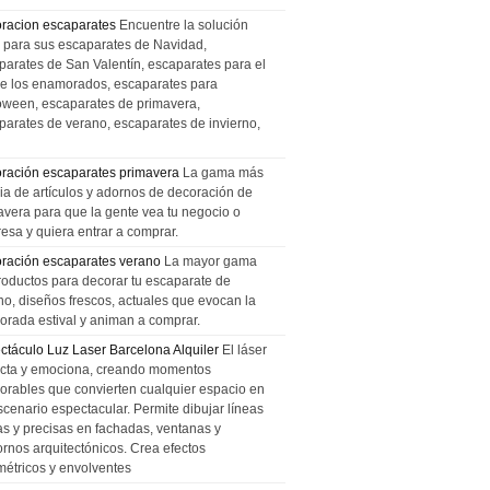
racion escaparates
Encuentre la solución
l para sus escaparates de Navidad,
parates de San Valentín, escaparates para el
de los enamorados, escaparates para
oween, escaparates de primavera,
parates de verano, escaparates de invierno,
ración escaparates primavera
La gama más
ia de artículos y adornos de decoración de
avera para que la gente vea tu negocio o
esa y quiera entrar a comprar.
ración escaparates verano
La mayor gama
roductos para decorar tu escaparate de
no, diseños frescos, actuales que evocan la
orada estival y animan a comprar.
ctáculo Luz Laser Barcelona Alquiler
El láser
cta y emociona, creando momentos
rables que convierten cualquier espacio en
scenario espectacular. Permite dibujar líneas
das y precisas en fachadas, ventanas y
ornos arquitectónicos. Crea efectos
métricos y envolventes