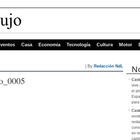
ventos
Casa
Economia
Tecnología
Cultura
Motor
No
| By
Redacción NdL
do_0005
Caste
vive 
el pl
Espa
para 
Cast
ennt
resta
cons
en m
calid