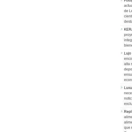
Foto
actua
de L
cien
desta
KER
proy
integ
biene
Lujo
encon
alta 
depor
ensue
econ
Luxu
neces
notic
exclu
Repl
alime
alim
que 