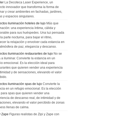
ler
La Decoteca Laser Experience, un
ecto innovador que transforma la forma de
inar y crear ambientes en fachadas, jardines,
as y espacios singulares.
ectos iluminación hoteles de lujo
Más que
nación: una experiencia íntima, cálida y
rable para sus huéspedes. Una luz pensada
la parte nocturna, para bajar el ritmo,
recer la relajación y envolver cada estancia en
atmósfera de paz, elegancia y descanso.
ectos iluminación restaurantes de lujo
No se
a a iluminar. Convierte la estancia en un
gio emocional. Es la elección ideal para
aurantes que quieren vender una experiencia
ntimidad y de sensaciones, elevando el valor
bido.
ectos iluminación spas de lujo
Convierte la
ncia en un refugio emocional. Es la elección
l para spas que quieren vender una
riencia de descanso real, de intimidad y de
aciones, elevando el valor percibido de zonas
ness llenas de calma.
 y Zape
Figuras realistas de Zipi y Zape con