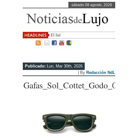
sábado 08 agosto, 2026
El Salvador, uno de los des
Publicado:
Lun, Mar 30th, 2026
| By
Redacción NdL
Gafas_Sol_Cottet_Godo_0001