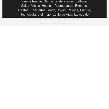
que te trae las últimas tendencias en Belleza,
Salud, Viajes, Hoteles, Restaurantes, Eventos,
Fiestas, Conciertos, Moda, Joyas, Relojes, Cultura,
Tecnología, y el mejor Estilo de Vida. La web de
referencia elegida por los amantes del lujo y la
buena vida en España.