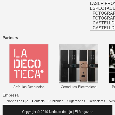
LASER PRO
ESPECTÁCU
FOTOGRAF
FOTOGRAFÍ
CASTELLD
CASTELLD
Partners
Artículos Decoración
Cerraduras Electrónicas
P
Empresa
Noticias de lujo
Contacto
Publicidad
Sugerencias
Redactores
Avis
Copyright © 2010 Noticias de lujo | El Magazine