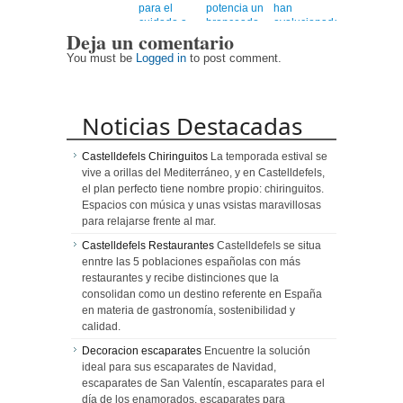
para el
potencia un
han
cuidado a
bronceado
evolucionado
Deja un comentario
personas
más rápido,
mayores
uniforme y
You must be
Logged in
to post comment.
duradero
Noticias Destacadas
Castelldefels Chiringuitos
La temporada estival se
vive a orillas del Mediterráneo, y en Castelldefels,
el plan perfecto tiene nombre propio: chiringuitos.
Espacios con música y unas vsistas maravillosas
para relajarse frente al mar.
Castelldefels Restaurantes
Castelldefels se situa
enntre las 5 poblaciones españolas con más
restaurantes y recibe distinciones que la
consolidan como un destino referente en España
en materia de gastronomía, sostenibilidad y
calidad.
Decoracion escaparates
Encuentre la solución
ideal para sus escaparates de Navidad,
escaparates de San Valentín, escaparates para el
día de los enamorados, escaparates para