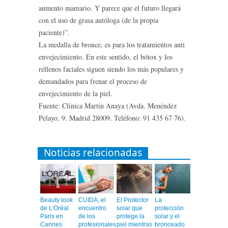
aumento mamario. Y parece que el futuro llegará
con el uso de grasa autóloga (de la propia
paciente)”.
La medalla de bronce, es para los tratamientos anti
envejecimiento. En este sentido, el bótox y los
rellenos faciales siguen siendo los más populares y
demandados para frenar el proceso de
envejecimiento de la piel.
Fuente: Clínica Martín Anaya (Avda. Menéndez
Pelayo, 9. Madrid 28009. Teléfono: 91 435 67 76).
Noticias relacionadas
Beauty look
CUIDA, el
El Protector
La
de L’Oréal
encuentro
solar que
protección
Paris en
de los
protege la
solar y el
Cannes
profesionales
piel mientras
bronceado