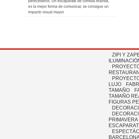
perecederos. Un escaparate de comida realista,
es la mejor forma de comunicar, se consigue un
impacto visual mayor.
ZIPI Y ZAP
ILUMINACIÓ
PROYECTO
RESTAURAN
PROYECTO
LUJO
FABR
TAMAÑO
F
TAMAÑO RE
FIGURAS P
DECORACI
DECORACI
PRIMAVERA
ESCAPARAT
ESPECTÁC
BARCELONA