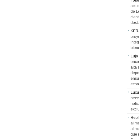
Foto
actua
de L
cien
desta
KER
proy
integ
biene
Lujo
encon
alta 
depor
ensue
econ
Luxu
neces
notic
exclu
Repl
alime
alim
que 