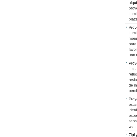
alqui
proy
ilum
plaz
Proy
ilumi
memo
para 
favo
una 
Proy
limit
refu
rest
de i
perci
Proy
esta
idea
expe
sens
well
Zipi