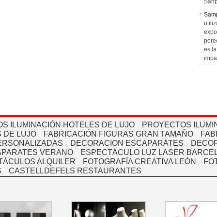
Sanp
Sam
utili
expo
pere
es l
impa
S ILUMINACIÓN HOTELES DE LUJO
PROYECTOS ILUMI
 DE LUJO
FABRICACIÓN FIGURAS GRAN TAMAÑO
FAB
PERSONALIZADAS
DECORACION ESCAPARATES
DECOR
APARATES VERANO
ESPECTÁCULO LUZ LASER BARCEL
TÁCULOS ALQUILER
FOTOGRAFÍA CREATIVA LEÓN
FO
S
CASTELLDEFELS RESTAURANTES