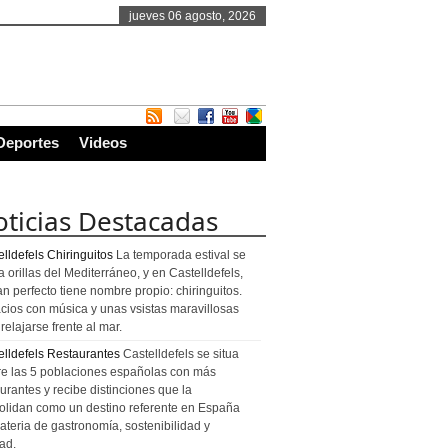
jueves 06 agosto, 2026
Deportes
Videos
ticias Destacadas
lldefels Chiringuitos
La temporada estival se
a orillas del Mediterráneo, y en Castelldefels,
an perfecto tiene nombre propio: chiringuitos.
cios con música y unas vsistas maravillosas
relajarse frente al mar.
elldefels Restaurantes
Castelldefels se situa
re las 5 poblaciones españolas con más
urantes y recibe distinciones que la
olidan como un destino referente en España
ateria de gastronomía, sostenibilidad y
ad.