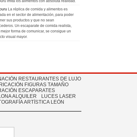
uru imita los alimentos con absoluta realidad.
puru
La réplica de comida y alimentos es
zada en el sector de alimentación, para poder
ner sus productos y que no sean
cederos. Un escaparate de comida realista,
a mejor forma de comunicar, se consigue un
cto visual mayor.
NACIÓN RESTAURANTES DE LUJO
RICACIÓN FIGURAS TAMAÑO
ACIÓN ESCAPARATES
ONA ALQUILER
LUCES LASER
TOGRAFÍA ARTÍSTICA LEÓN