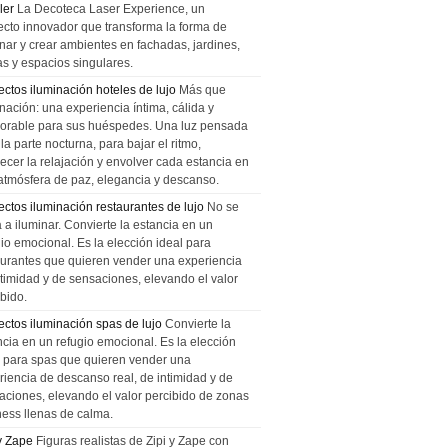
ler
La Decoteca Laser Experience, un
ecto innovador que transforma la forma de
inar y crear ambientes en fachadas, jardines,
as y espacios singulares.
ectos iluminación hoteles de lujo
Más que
nación: una experiencia íntima, cálida y
rable para sus huéspedes. Una luz pensada
la parte nocturna, para bajar el ritmo,
recer la relajación y envolver cada estancia en
atmósfera de paz, elegancia y descanso.
ectos iluminación restaurantes de lujo
No se
a a iluminar. Convierte la estancia en un
gio emocional. Es la elección ideal para
aurantes que quieren vender una experiencia
ntimidad y de sensaciones, elevando el valor
bido.
ectos iluminación spas de lujo
Convierte la
ncia en un refugio emocional. Es la elección
l para spas que quieren vender una
riencia de descanso real, de intimidad y de
aciones, elevando el valor percibido de zonas
ness llenas de calma.
 y Zape
Figuras realistas de Zipi y Zape con