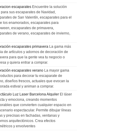
racion escaparates
Encuentre la solución
l para sus escaparates de Navidad,
parates de San Valentín, escaparates para el
de los enamorados, escaparates para
oween, escaparates de primavera,
parates de verano, escaparates de invierno,
ración escaparates primavera
La gama más
ia de artículos y adornos de decoración de
avera para que la gente vea tu negocio o
esa y quiera entrar a comprar.
ración escaparates verano
La mayor gama
roductos para decorar tu escaparate de
no, diseños frescos, actuales que evocan la
orada estival y animan a comprar.
ctáculo Luz Laser Barcelona Alquiler
El láser
cta y emociona, creando momentos
rables que convierten cualquier espacio en
scenario espectacular. Permite dibujar líneas
das y precisas en fachadas, ventanas y
ornos arquitectónicos. Crea efectos
métricos y envolventes