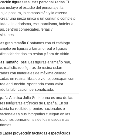
icación figuras realistas personalizadas
El
so incluye el estudio del personaje, la
la, la postura, la composición y la escena
 crear una pieza única o un conjunto completo
tado a interiorismo, escaparatismo, hotelería,
as, centros comerciales, ferias y
siciones.
ras gran tamaño
Contamos con el catálogo
amplio en figuras a tamaño real o figuras
sticas fabricadas en resina y fibra de vidrio.
ras Tamaño Real
Las figuras a tamaño real,
as realísticas o figuras de resina están
icadas con materiales de máxima calidad,
cadas en resina, fibra de vidrio, porexpan con
urea endurecida. Aportando como valor
ido la fabricación personalizada.
rafía Artística
Julia G. Liebana es una de las
res fotógrafas artísticas de España. En su
ectoria ha recibido premios nacionales e
nacionales y sus fotografías cuelgan en las
siciones permanentes de los museos más
rtantes.
s Laser proyección fachadas espectáculos