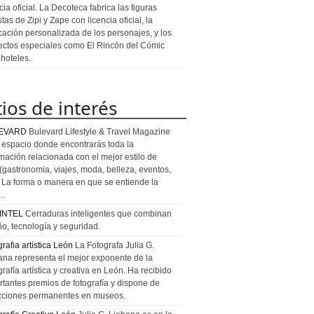
cia oficial. La Decoteca fabrica las figuras
stas de Zipi y Zape con licencia oficial, la
icación personalizada de los personajes, y los
ectos especiales como El Rincón del Cómic
 hoteles.
tios de interés
EVARD
Bulevard Lifestyle & Travel Magazine
l espacio donde encontrarás toda la
rmación relacionada con el mejor estilo de
 (gastronomia, viajes, moda, belleza, eventos,
). La forma o manera en que se entiende la
a…
INTEL
Cerraduras inteligentes que combinan
ño, tecnología y seguridad.
rafia artística León
La Fotografa Julia G.
ana representa el mejor exponente de la
rafía artística y creativa en León. Ha recibido
rtantes premios de fotografía y dispone de
cciones permanentes en museos.