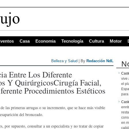
ventos
Casa
Economia
Tecnología
Cultura
Motor
No
Belleza y Salud
| By
Redacción NdL
cia Entre Los Diferente
Caste
vive 
os Y QuirúrgicosCirugía Facial,
el pl
ferente Procedimientos Estéticos
Espa
para 
Cast
n de las primeras arrugas o su incremento, que se hace más visible
ennt
resta
 desaparición del bronceado.
cons
en m
, por supuesto, consultar a un especialista y no tratar de copiar
calid