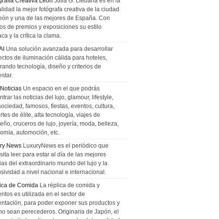
grafía Creativa León
Julia G. Liebana es en la
lidad la mejor fotógrafa creativa de la ciudad
eón y una de las mejores de España. Con
tos de premios y exposiciones su estilo
ca y la crítica la clama.
AI
Una solución avanzada para desarrollar
ectos de iluminación cálida para hoteles,
rando tecnología, diseño y criterios de
star.
 Noticias
Un espacio en el que podrás
trar las noticias del lujo, glamour, lifestyle,
sociedad, famosos, fiestas, eventos, cultura,
tes de élite, alta tecnología, viajes de
ño, cruceros de lujo, joyería, moda, belleza,
omía, automoción, etc.
ry News
LuxuryNews es el periódico que
ita leer para estar al día de las mejores
ias del extraordinario mundo del lujo y la
sividad a nivel nacional e internacional.
ica de Comida
La réplica de comida y
ntos es utilizada en el sector de
entación, para poder exponer sus productos y
no sean perecederos. Originaria de Japón, el