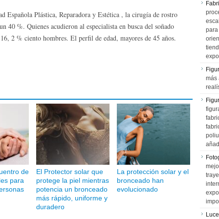
Fabr
proce
 Española Plástica, Reparadora y Estética , la cirugía de rostro
esca
un 40 %. Quienes acudieron al especialista en busca del soñado
para
16, 2 % ciento hombres. El perfil de edad, mayores de 45 años.
orien
tiend
expo
Figu
más 
realí
Figu
figur
fabr
fabri
poli
añad
Fotog
mejo
uentro de
El Protector solar que
La protección solar y el
tray
les para
protege la piel mientras
bronceado han
inter
personas
potencia un bronceado
evolucionado
expo
más rápido, uniforme y
impo
duradero
Luce