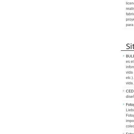
licen
reali
fabr
proy
para
Si
BUL
es e
info
vida
etc.
vid
CED
dise
Fotog
Lieb
Fotog
impo
cole