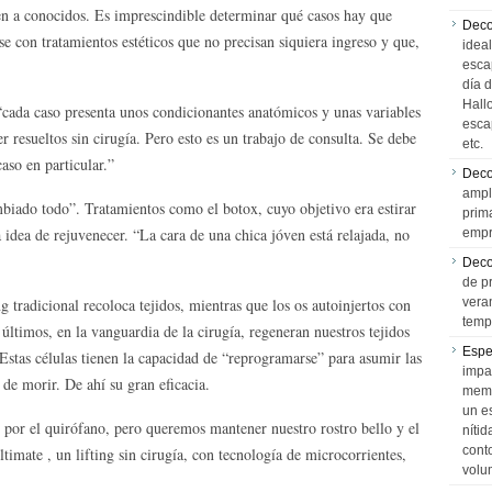
ien a conocidos. Es imprescindible determinar qué casos hay que
Deco
se con tratamientos estéticos que no precisan siquiera ingreso y que,
idea
esca
día 
Hall
 “cada caso presenta unos condicionantes anatómicos y unas variables
esca
 resueltos sin cirugía. Pero esto es un trabajo de consulta. Se debe
etc.
aso en particular.”
Deco
ampl
iado todo”. Tratamientos como el botox, cuyo objetivo era estirar
prim
a idea de rejuvenecer. “La cara de una chica jóven está relajada, no
empr
Deco
de p
g tradicional recoloca tejidos, mientras que los os autoinjertos con
vera
temp
últimos, en la vanguardia de la cirugía, regeneran nuestros tejidos
Espe
 Estas células tienen la capacidad de “reprogramarse” para asumir las
impa
 de morir. De ahí su gran eficacia.
memo
un e
por el quirófano, pero queremos mantener nuestro rostro bello y el
níti
cont
imate , un lifting sin cirugía, con tecnología de microcorrientes,
volu