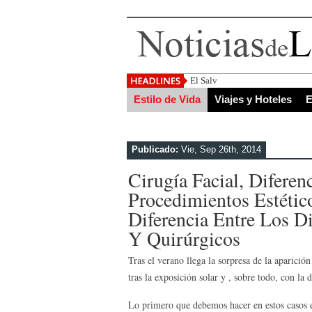
El Salvador, uno de los destinos
Estilo de Vida
Viajes y Hoteles
E
Publicado:
Vie, Sep 26th, 2014
Cirugía Facial, Diferen
Procedimientos Estétic
Diferencia Entre Los Di
Y Quirúrgicos
Tras el verano llega la sorpresa de la aparició
tras la exposición solar y , sobre todo, con la
Lo primero que debemos hacer en estos casos es