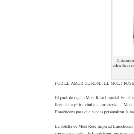
El champagn
colección de e
POR EL AMOR DE ROSÉ: EL MOËT ROS
El pack de regalo Moët Rosé Impérial Emoëtic
lleno del espíritu vital que caracteriza al Mo
Emoëticons para que puedas personalizar la bo
La botella de Moët Rosé Impérial Emoëticons L
con una explosión de Emoëticons que se escond