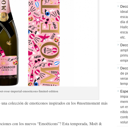
Deco
idea
esca
día 
Hall
esca
etc.
Deco
ampl
prim
empr
Deco
de p
vera
temp
-rose-imperial-emoeticons-limited-edition
Espe
impa
memo
o una colección de emoticonos inspirados en los #moetmoment más
un e
níti
cont
volu
mociones con los nuevos “Emoëticons”? Esta temporada, Moët &