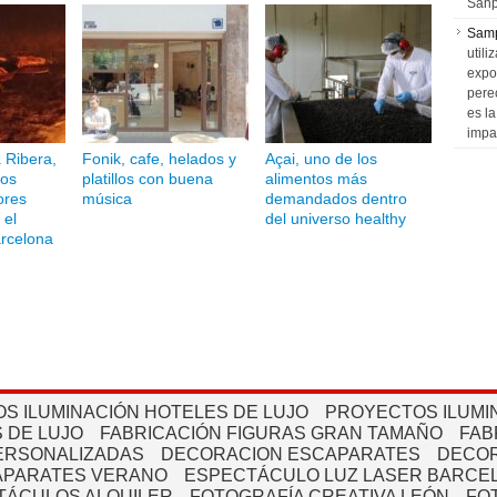
Sanp
Sam
utili
expo
pere
es l
impa
a Ribera,
Fonik, cafe, helados y
Açai, uno de los
los
platillos con buena
alimentos más
ores
música
demandados dentro
 el
del universo healthy
rcelona
S ILUMINACIÓN HOTELES DE LUJO
PROYECTOS ILUMI
 DE LUJO
FABRICACIÓN FIGURAS GRAN TAMAÑO
FAB
PERSONALIZADAS
DECORACION ESCAPARATES
DECOR
APARATES VERANO
ESPECTÁCULO LUZ LASER BARCEL
TÁCULOS ALQUILER
FOTOGRAFÍA CREATIVA LEÓN
FO