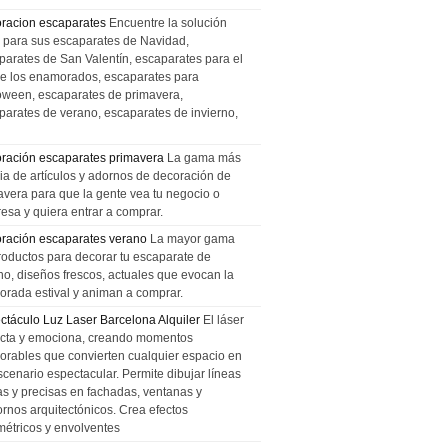
racion escaparates
Encuentre la solución
l para sus escaparates de Navidad,
parates de San Valentín, escaparates para el
de los enamorados, escaparates para
oween, escaparates de primavera,
parates de verano, escaparates de invierno,
ración escaparates primavera
La gama más
ia de artículos y adornos de decoración de
avera para que la gente vea tu negocio o
esa y quiera entrar a comprar.
ración escaparates verano
La mayor gama
roductos para decorar tu escaparate de
no, diseños frescos, actuales que evocan la
orada estival y animan a comprar.
ctáculo Luz Laser Barcelona Alquiler
El láser
cta y emociona, creando momentos
rables que convierten cualquier espacio en
scenario espectacular. Permite dibujar líneas
das y precisas en fachadas, ventanas y
ornos arquitectónicos. Crea efectos
métricos y envolventes