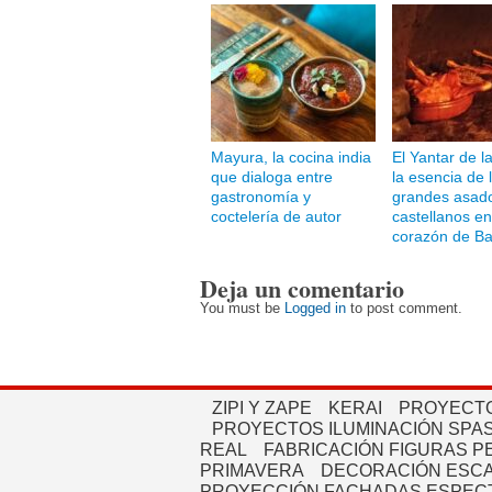
Mayura, la cocina india
El Yantar de l
que dialoga entre
la esencia de 
gastronomía y
grandes asad
coctelería de autor
castellanos en
corazón de Ba
Deja un comentario
You must be
Logged in
to post comment.
ZIPI Y ZAPE
KERAI
PROYECTO
PROYECTOS ILUMINACIÓN SPAS
REAL
FABRICACIÓN FIGURAS 
PRIMAVERA
DECORACIÓN ESC
PROYECCIÓN FACHADAS ESPEC