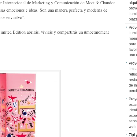
or Internacional de Marketing y Comunicación de Moët & Chandon.
alqui
proy
sas emociones e ideas. Son una manera perfecta y moderna de
ilum
nos envuelve”.
plaz
Proy
imited Edition abrirás, vivirás y compartirás un #moetmoment
ilumi
memo
para 
favo
una 
Proy
limit
refu
rest
de i
perci
Proy
esta
idea
expe
sens
well
Zipi