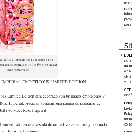
licen
reali
fabr
proy
para
Si
BUL
e de las celebraciones ha diseñado una
es e
moticonos inspirados en los #moetmoment
info
más románticos
vida
etc.
É IMPÉRIAL EMOËTICONS LIMITED EDITION
vid
CED
ons Limited Edition está decorado con brillantes emoticonos y
dise
ët Rosé Impérial. Además, contiene una página de pegatinas de
Fotog
Lieb
tella de Moët Rosé Impérial.
Fotog
impo
imited Edition está vestida de un festivo color rosa y adornado
cole
en detrás de la etiqueta.