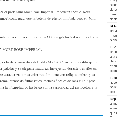
Foto
actua
de L
rá el pack Mini Moët Rosé Impérial Emoëticons bottle. Rosa
cien
Emoëticons, igual que la botella de edición limitada pero en Mini,
desta
KER
proy
integ
bles para el para el uso online! Descárgatelos todos en moet.com.
biene
Lujo
: MOËT ROSÉ IMPÉRIAL
encon
alta 
, radiante y romántica del estilo Moët & Chandon, un estilo que se
depor
ensue
tor paladar y su elegante madurez. Envejecido durante tres años en
econ
 caracteriza por su color rosa brillante con reflejos ámbar, y su
Luxu
ma intenso de frutos rojos, matices florales de rosa y un ligero
neces
a la intensidad de las bayas con la carnosidad del melocotón y la
notic
exclu
Repl
alime
alim
que 