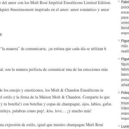
e del amor con los Moët Rosé Impérial Emoëticons Limited Edition.
Fabr
proce
ualquier #moetmoment inspirado en el amor: amor romántico y amor
esca
para
orien
tiend
expo
W
Figu
más 
“la manera” de comunicarse, ¡se estima que cada día se utilizan 6
realí
Figu
figur
al, son la manera perfecta de comunicar una de las emociones más
fabr
fabri
poli
añad
 de los emojis y emoticonos, los Moët & Chandon Emoëticons te
Fotog
 estilo y la firma de la Maison Moët & Chandon. Comparte lo que
mejo
y tu botella!) con botellas y copas de champagne, ojos, labios, gafas
tray
inter
 smileys, palabras como pop!, kiss, love… ¡y mucho más!
expo
impo
una expresión de estilo, igual que nuestro champagne Moët Rosé
Luce