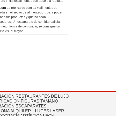
uru imita los alimentos con absoluta realidad.
puru
La réplica de comida y alimentos es
zada en el sector de alimentación, para poder
ner sus productos y que no sean
cederos. Un escaparate de comida realista,
a mejor forma de comunicar, se consigue un
cto visual mayor.
NACIÓN RESTAURANTES DE LUJO
RICACIÓN FIGURAS TAMAÑO
ACIÓN ESCAPARATES
ONA ALQUILER
LUCES LASER
TOGRAFÍA ARTÍSTICA LEÓN