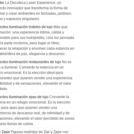
ler
La Decoteca Laser Experience, un
ecto innovador que transforma la forma de
inar y crear ambientes en fachadas, jardines,
as y espacios singulares.
ectos iluminación hoteles de lujo
Más que
nación: una experiencia íntima, cálida y
rable para sus huéspedes. Una luz pensada
la parte nocturna, para bajar el ritmo,
recer la relajación y envolver cada estancia en
atmósfera de paz, elegancia y descanso.
ectos iluminación restaurantes de lujo
No se
a a iluminar. Convierte la estancia en un
gio emocional. Es la elección ideal para
aurantes que quieren vender una experiencia
ntimidad y de sensaciones, elevando el valor
bido.
ectos iluminación spas de lujo
Convierte la
ncia en un refugio emocional. Es la elección
l para spas que quieren vender una
riencia de descanso real, de intimidad y de
aciones, elevando el valor percibido de zonas
ness llenas de calma.
 y Zape
Figuras realistas de Zipi y Zape con