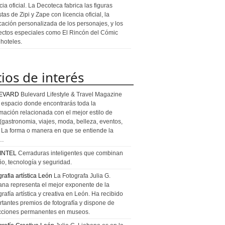
cia oficial. La Decoteca fabrica las figuras
stas de Zipi y Zape con licencia oficial, la
icación personalizada de los personajes, y los
ectos especiales como El Rincón del Cómic
 hoteles.
tios de interés
EVARD
Bulevard Lifestyle & Travel Magazine
l espacio donde encontrarás toda la
rmación relacionada con el mejor estilo de
 (gastronomia, viajes, moda, belleza, eventos,
). La forma o manera en que se entiende la
a…
INTEL
Cerraduras inteligentes que combinan
ño, tecnología y seguridad.
rafia artística León
La Fotografa Julia G.
ana representa el mejor exponente de la
rafía artística y creativa en León. Ha recibido
rtantes premios de fotografía y dispone de
cciones permanentes en museos.