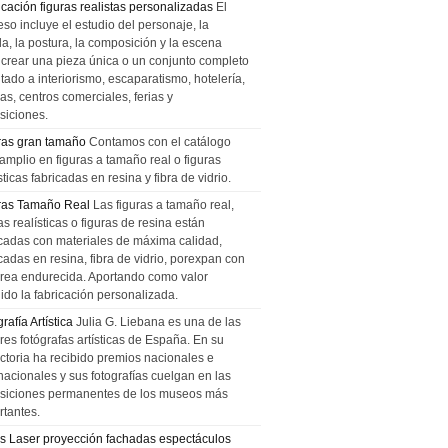
icación figuras realistas personalizadas
El
so incluye el estudio del personaje, la
la, la postura, la composición y la escena
 crear una pieza única o un conjunto completo
tado a interiorismo, escaparatismo, hotelería,
as, centros comerciales, ferias y
siciones.
ras gran tamaño
Contamos con el catálogo
amplio en figuras a tamaño real o figuras
sticas fabricadas en resina y fibra de vidrio.
ras Tamaño Real
Las figuras a tamaño real,
as realísticas o figuras de resina están
icadas con materiales de máxima calidad,
cadas en resina, fibra de vidrio, porexpan con
urea endurecida. Aportando como valor
ido la fabricación personalizada.
rafía Artística
Julia G. Liebana es una de las
res fotógrafas artísticas de España. En su
ectoria ha recibido premios nacionales e
nacionales y sus fotografías cuelgan en las
siciones permanentes de los museos más
rtantes.
s Laser proyección fachadas espectáculos