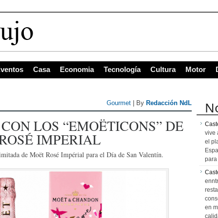
s con mayor
ventos
Casa
Economia
Tecnología
Cultura
Motor
No
Gourmet
| By
Redacción NdL
CON LOS “EMOËTICONS” DE
Caste
vive 
ROSÉ IMPERIAL
el pl
Espa
imitada de Moët Rosé Impérial para el Día de San Valentín.
para 
Cast
ennt
resta
cons
en m
calid