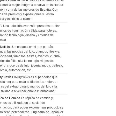
grafía Creativa León
Julia G. Liebana es en la
lidad la mejor fotógrafa creativa de la ciudad
eón y una de las mejores de España. Con
tos de premios y exposiciones su estilo
ca y la crítica la clama.
AI
Una solución avanzada para desarrollar
ectos de iluminación cálida para hoteles,
rando tecnología, diseño y criterios de
star.
 Noticias
Un espacio en el que podrás
trar las noticias del lujo, glamour, lifestyle,
sociedad, famosos, fiestas, eventos, cultura,
tes de élite, alta tecnología, viajes de
ño, cruceros de lujo, joyería, moda, belleza,
omía, automoción, etc.
ry News
LuxuryNews es el periódico que
ita leer para estar al día de las mejores
ias del extraordinario mundo del lujo y la
sividad a nivel nacional e internacional.
ica de Comida
La réplica de comida y
ntos es utilizada en el sector de
entación, para poder exponer sus productos y
no sean perecederos. Originaria de Japón, el