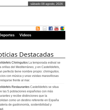
sábado 08 agosto, 2026
Deportes
Videos
ticias Destacadas
lldefels Chiringuitos
La temporada estival se
a orillas del Mediterráneo, y en Castelldefels,
an perfecto tiene nombre propio: chiringuitos.
cios con música y unas vsistas maravillosas
relajarse frente al mar.
elldefels Restaurantes
Castelldefels se situa
re las 5 poblaciones españolas con más
urantes y recibe distinciones que la
olidan como un destino referente en España
ateria de gastronomía, sostenibilidad y
ad.