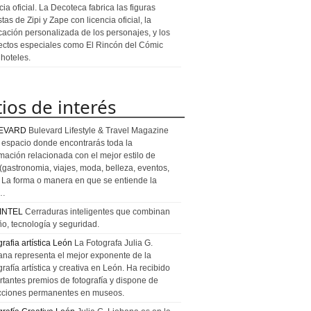
cia oficial. La Decoteca fabrica las figuras
stas de Zipi y Zape con licencia oficial, la
icación personalizada de los personajes, y los
ectos especiales como El Rincón del Cómic
 hoteles.
tios de interés
EVARD
Bulevard Lifestyle & Travel Magazine
l espacio donde encontrarás toda la
rmación relacionada con el mejor estilo de
 (gastronomia, viajes, moda, belleza, eventos,
). La forma o manera en que se entiende la
a…
INTEL
Cerraduras inteligentes que combinan
ño, tecnología y seguridad.
rafia artística León
La Fotografa Julia G.
ana representa el mejor exponente de la
rafía artística y creativa en León. Ha recibido
rtantes premios de fotografía y dispone de
cciones permanentes en museos.