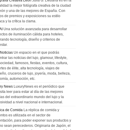
grafía Creativa León
Julia G. Liebana es en la
lidad la mejor fotógrafa creativa de la ciudad
eón y una de las mejores de España. Con
tos de premios y exposiciones su estilo
ca y la crítica la clama.
AI
Una solución avanzada para desarrollar
ectos de iluminación cálida para hoteles,
rando tecnología, diseño y criterios de
star.
 Noticias
Un espacio en el que podrás
trar las noticias del lujo, glamour, lifestyle,
sociedad, famosos, fiestas, eventos, cultura,
tes de élite, alta tecnología, viajes de
ño, cruceros de lujo, joyería, moda, belleza,
omía, automoción, etc.
ry News
LuxuryNews es el periódico que
ita leer para estar al día de las mejores
ias del extraordinario mundo del lujo y la
sividad a nivel nacional e internacional.
ica de Comida
La réplica de comida y
ntos es utilizada en el sector de
entación, para poder exponer sus productos y
no sean perecederos. Originaria de Japón, el