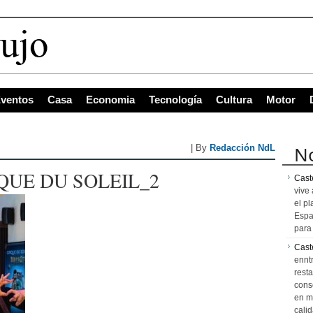
ventos
Casa
Economia
Tecnología
Cultura
Motor
No
| By
Redacción NdL
QUE DU SOLEIL_2
Caste
vive 
el pl
Espa
para 
Cast
ennt
resta
cons
en m
calid