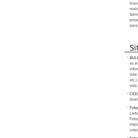
licen
reali
fabr
proy
para
Si
BUL
es e
info
vida
etc.
vid
CED
dise
Fotog
Lieb
Fotog
impo
cole