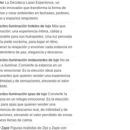
ler
La Decoteca Laser Experience, un
ecto innovador que transforma la forma de
inar y crear ambientes en fachadas, jardines,
as y espacios singulares.
ectos iluminación hoteles de lujo
Más que
nación: una experiencia íntima, cálida y
rable para sus huéspedes. Una luz pensada
la parte nocturna, para bajar el ritmo,
recer la relajación y envolver cada estancia en
atmósfera de paz, elegancia y descanso.
ectos iluminación restaurantes de lujo
No se
a a iluminar. Convierte la estancia en un
gio emocional. Es la elección ideal para
aurantes que quieren vender una experiencia
ntimidad y de sensaciones, elevando el valor
bido.
ectos iluminación spas de lujo
Convierte la
ncia en un refugio emocional. Es la elección
l para spas que quieren vender una
riencia de descanso real, de intimidad y de
aciones, elevando el valor percibido de zonas
ness llenas de calma.
 y Zape
Figuras realistas de Zipi y Zape con