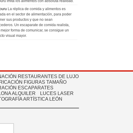
uru imita los alimentos con absoluta realidad.
puru
La réplica de comida y alimentos es
zada en el sector de alimentación, para poder
ner sus productos y que no sean
cederos. Un escaparate de comida realista,
a mejor forma de comunicar, se consigue un
cto visual mayor.
NACIÓN RESTAURANTES DE LUJO
RICACIÓN FIGURAS TAMAÑO
ACIÓN ESCAPARATES
ONA ALQUILER
LUCES LASER
TOGRAFÍA ARTÍSTICA LEÓN