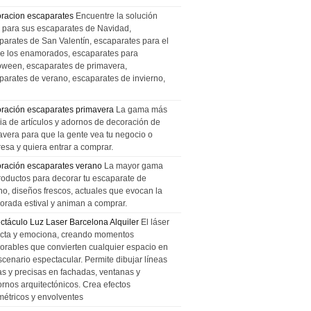
racion escaparates
Encuentre la solución
l para sus escaparates de Navidad,
parates de San Valentín, escaparates para el
de los enamorados, escaparates para
oween, escaparates de primavera,
parates de verano, escaparates de invierno,
ración escaparates primavera
La gama más
ia de artículos y adornos de decoración de
avera para que la gente vea tu negocio o
esa y quiera entrar a comprar.
ración escaparates verano
La mayor gama
roductos para decorar tu escaparate de
no, diseños frescos, actuales que evocan la
orada estival y animan a comprar.
ctáculo Luz Laser Barcelona Alquiler
El láser
cta y emociona, creando momentos
rables que convierten cualquier espacio en
scenario espectacular. Permite dibujar líneas
das y precisas en fachadas, ventanas y
ornos arquitectónicos. Crea efectos
métricos y envolventes