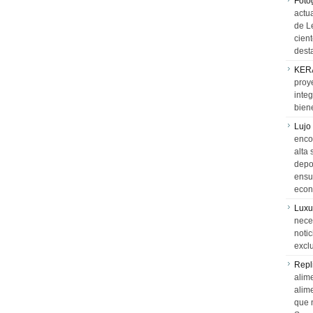
Foto
actua
de L
cien
desta
KER
proy
integ
biene
Lujo
encon
alta 
depor
ensue
econ
Luxu
neces
notic
exclu
Repl
alime
alim
que 