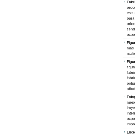
Fabr
proce
esca
para
orien
tiend
expo
Figu
más 
realí
Figu
figur
fabr
fabri
poli
añad
Fotog
mejo
tray
inter
expo
impo
Luce