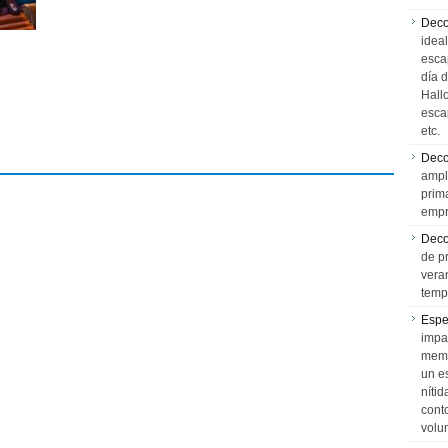
Deco
idea
esca
día 
Hall
esca
etc.
Deco
ampl
prim
empr
Deco
de p
vera
temp
Espe
impa
memo
un e
níti
cont
volu