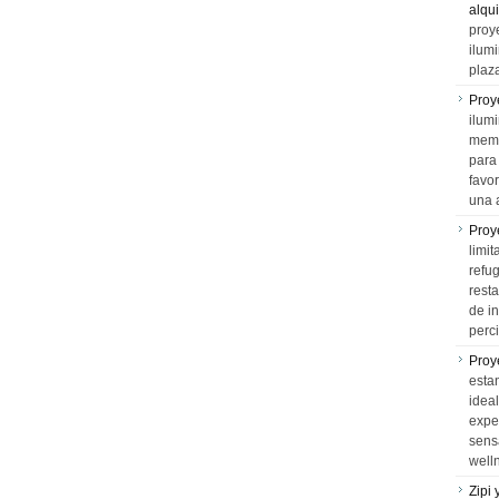
alqui
proy
ilum
plaz
Proy
ilumi
memo
para 
favo
una 
Proy
limit
refu
rest
de i
perci
Proy
esta
idea
expe
sens
well
Zipi