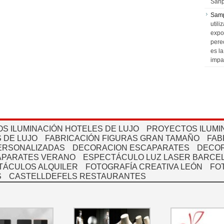
Sanp
Sam
utili
expo
pere
es l
impa
S ILUMINACIÓN HOTELES DE LUJO
PROYECTOS ILUMI
 DE LUJO
FABRICACIÓN FIGURAS GRAN TAMAÑO
FAB
PERSONALIZADAS
DECORACION ESCAPARATES
DECOR
APARATES VERANO
ESPECTÁCULO LUZ LASER BARCEL
TÁCULOS ALQUILER
FOTOGRAFÍA CREATIVA LEÓN
FO
S
CASTELLDEFELS RESTAURANTES