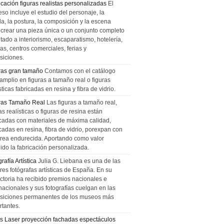
icación figuras realistas personalizadas
El
so incluye el estudio del personaje, la
la, la postura, la composición y la escena
 crear una pieza única o un conjunto completo
tado a interiorismo, escaparatismo, hotelería,
as, centros comerciales, ferias y
siciones.
ras gran tamaño
Contamos con el catálogo
amplio en figuras a tamaño real o figuras
sticas fabricadas en resina y fibra de vidrio.
ras Tamaño Real
Las figuras a tamaño real,
as realísticas o figuras de resina están
icadas con materiales de máxima calidad,
cadas en resina, fibra de vidrio, porexpan con
urea endurecida. Aportando como valor
ido la fabricación personalizada.
rafía Artística
Julia G. Liebana es una de las
res fotógrafas artísticas de España. En su
ectoria ha recibido premios nacionales e
nacionales y sus fotografías cuelgan en las
siciones permanentes de los museos más
rtantes.
s Laser proyección fachadas espectáculos