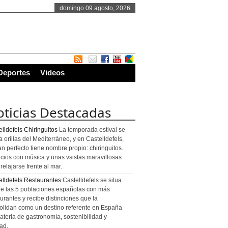
domingo 09 agosto, 2026
Deportes
Videos
ticias Destacadas
lldefels Chiringuitos
La temporada estival se
a orillas del Mediterráneo, y en Castelldefels,
an perfecto tiene nombre propio: chiringuitos.
cios con música y unas vsistas maravillosas
relajarse frente al mar.
elldefels Restaurantes
Castelldefels se situa
re las 5 poblaciones españolas con más
urantes y recibe distinciones que la
olidan como un destino referente en España
ateria de gastronomía, sostenibilidad y
ad.