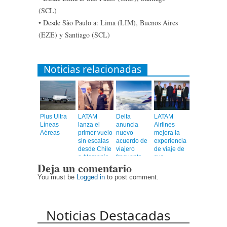
(SCL)
• Desde São Paulo a: Lima (LIM), Buenos Aires
(EZE) y Santiago (SCL)
Noticias relacionadas
Plus Ultra
LATAM
Delta
LATAM
Líneas
lanza el
anuncia
Airlines
Aéreas
primer vuelo
nuevo
mejora la
sin escalas
acuerdo de
experiencia
desde Chile
viajero
de viaje de
a Alemania
frecuente
sus
Deja un comentario
con Latam
pasajeros
Airlines
You must be
Logged in
to post comment.
Noticias Destacadas