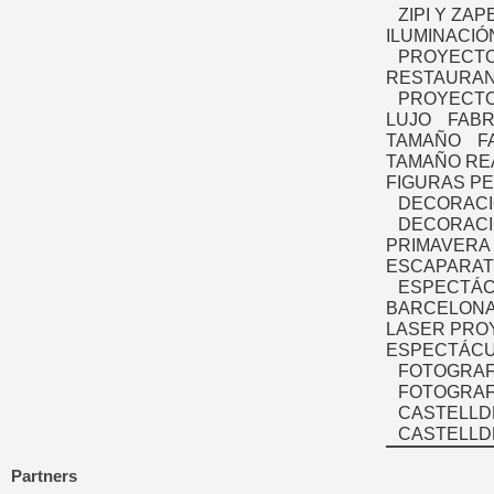
ZIPI Y ZAP
ILUMINACIÓ
PROYECTO
RESTAURAN
PROYECTO
LUJO
FABR
TAMAÑO
F
TAMAÑO RE
FIGURAS P
DECORACI
DECORACI
PRIMAVERA
ESCAPARAT
ESPECTÁC
BARCELONA
LASER PRO
ESPECTÁCU
FOTOGRAF
FOTOGRAFÍ
CASTELLD
CASTELLD
Partners