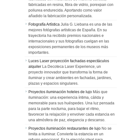
fabricadas en resina, fibra de vidrio, porexpan con
poliurea endurecida. Aportando como valor
añadido la fabricación personalizada.
Fotografía Artística
Julia G. Liebana es una de las
mejores fotógrafas artísticas de España. En su
trayectoria ha recibido premios nacionales e
internacionales y sus fotografías cuelgan en las
exposiciones permanentes de los museos más
importantes.
Luces Laser proyección fachadas espectáculos
alquiler
La Decoteca Laser Experience, un
proyecto innovador que transforma la forma de
iluminar y crear ambientes en fachadas, jardines,
plazas y espacios singulares.
Proyectos iluminación hoteles de lujo
Más que
iluminación: una experiencia íntima, cálida y
memorable para sus huéspedes. Una luz pensada
para la parte nocturna, para bajar el ritmo,
favorecer la relajación y envolver cada estancia en
una atmósfera de paz, elegancia y descanso.
Proyectos iluminación restaurantes de lujo
No se
limita a iluminar. Convierte la estancia en un
refugio emocional. Es la elección ideal para