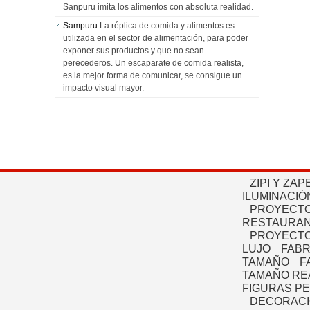
Sanpuru imita los alimentos con absoluta realidad.
Sampuru
La réplica de comida y alimentos es
utilizada en el sector de alimentación, para poder
exponer sus productos y que no sean
perecederos. Un escaparate de comida realista,
es la mejor forma de comunicar, se consigue un
impacto visual mayor.
ZIPI Y ZAP
ILUMINACIÓ
PROYECTO
RESTAURAN
PROYECTO
LUJO
FABR
TAMAÑO
F
TAMAÑO RE
FIGURAS P
DECORACI