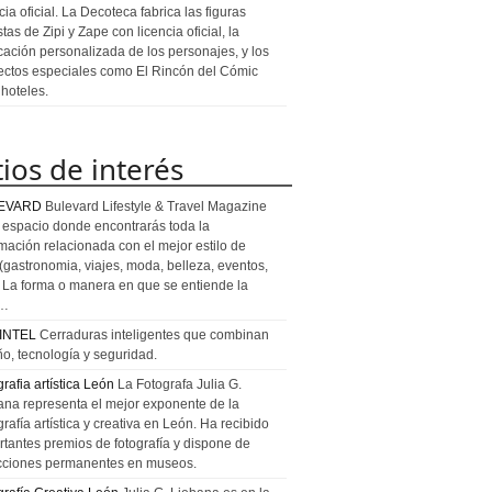
cia oficial. La Decoteca fabrica las figuras
stas de Zipi y Zape con licencia oficial, la
icación personalizada de los personajes, y los
ectos especiales como El Rincón del Cómic
 hoteles.
tios de interés
EVARD
Bulevard Lifestyle & Travel Magazine
l espacio donde encontrarás toda la
rmación relacionada con el mejor estilo de
 (gastronomia, viajes, moda, belleza, eventos,
). La forma o manera en que se entiende la
a…
INTEL
Cerraduras inteligentes que combinan
ño, tecnología y seguridad.
rafia artística León
La Fotografa Julia G.
ana representa el mejor exponente de la
rafía artística y creativa en León. Ha recibido
rtantes premios de fotografía y dispone de
cciones permanentes en museos.