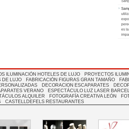
Sanp
Sam
utili
expo
pere
es l
impa
S ILUMINACIÓN HOTELES DE LUJO
PROYECTOS ILUMI
 DE LUJO
FABRICACIÓN FIGURAS GRAN TAMAÑO
FAB
PERSONALIZADAS
DECORACION ESCAPARATES
DECOR
APARATES VERANO
ESPECTÁCULO LUZ LASER BARCEL
TÁCULOS ALQUILER
FOTOGRAFÍA CREATIVA LEÓN
FO
S
CASTELLDEFELS RESTAURANTES