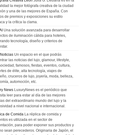
grafía Creativa León
Julia G. Liebana es en la
lidad la mejor fotógrafa creativa de la ciudad
eón y una de las mejores de España. Con
tos de premios y exposiciones su estilo
ca y la crítica la clama.
AI
Una solución avanzada para desarrollar
ectos de iluminación cálida para hoteles,
rando tecnología, diseño y criterios de
star.
 Noticias
Un espacio en el que podrás
trar las noticias del lujo, glamour, lifestyle,
sociedad, famosos, fiestas, eventos, cultura,
tes de élite, alta tecnología, viajes de
ño, cruceros de lujo, joyería, moda, belleza,
omía, automoción, etc.
ry News
LuxuryNews es el periódico que
ita leer para estar al día de las mejores
ias del extraordinario mundo del lujo y la
sividad a nivel nacional e internacional.
ica de Comida
La réplica de comida y
ntos es utilizada en el sector de
entación, para poder exponer sus productos y
no sean perecederos. Originaria de Japón, el