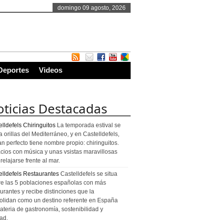
domingo 09 agosto, 2026
Deportes
Videos
ticias Destacadas
lldefels Chiringuitos
La temporada estival se
a orillas del Mediterráneo, y en Castelldefels,
an perfecto tiene nombre propio: chiringuitos.
cios con música y unas vsistas maravillosas
relajarse frente al mar.
elldefels Restaurantes
Castelldefels se situa
re las 5 poblaciones españolas con más
urantes y recibe distinciones que la
olidan como un destino referente en España
ateria de gastronomía, sostenibilidad y
ad.