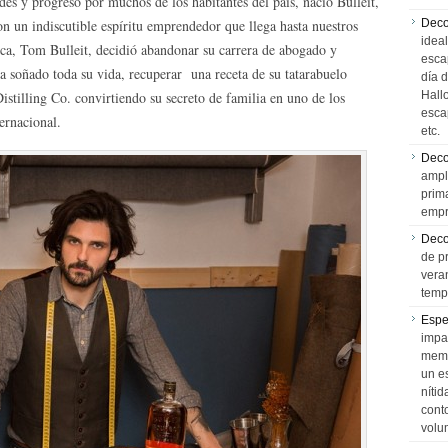
s y progreso por muchos de los habitantes del país, nació Bulleit,
n un indiscutible espíritu emprendedor que llega hasta nuestros
Deco
idea
rca, Tom Bulleit, decidió abandonar su carrera de abogado y
esca
ía soñado toda su vida, recuperar una receta de su tatarabuelo
día 
stilling Co. convirtiendo su secreto de familia en uno de los
Hall
esca
ernacional.
etc.
Deco
ampl
prim
empr
Deco
de p
vera
temp
Espe
impa
memo
un e
níti
cont
volu