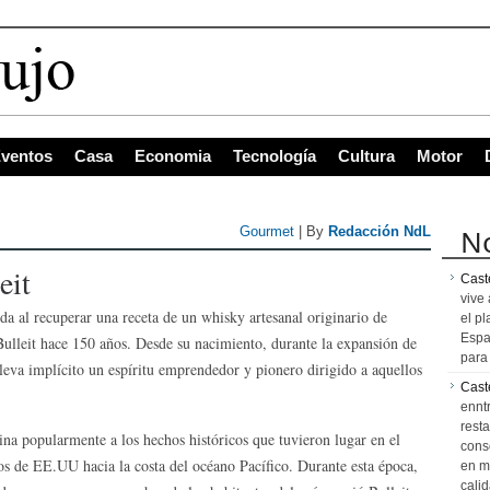
s con mayor
ventos
Casa
Economia
Tecnología
Cultura
Motor
No
Gourmet
| By
Redacción NdL
eit
Caste
vive 
da al recuperar una receta de un whisky artesanal originario de
el pl
Espa
ulleit hace 150 años. Desde su nacimiento, durante la expansión de
para 
eva implícito un espíritu emprendedor y pionero dirigido a aquellos
Cast
ennt
resta
na popularmente a los hechos históricos que tuvieron lugar en el
cons
ios de EE.UU hacia la costa del océano Pacífico. Durante esta época,
en m
calid