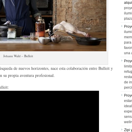
alqui
proy
ilum
plaz
Proy
ilumi
memo
para 
favo
una 
Johann Wald – Bulleit
Proy
limit
búsqueda de nuevos horizontes, nace esta colaboración entre Bulleit y
refu
 su propia aventura profesional.
rest
de i
lleit:
perci
Proy
esta
idea
expe
sens
well
Zipi