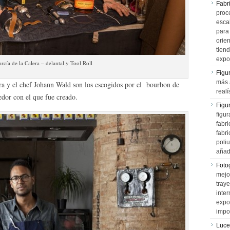
Fabr
proce
esca
para
orien
tiend
expo
cía de la Calera – delantal y Tool Roll
Figu
más 
ra y el chef Johann Wald son los escogidos por el bourbon de
realí
edor con el que fue creado.
Figu
figur
fabr
fabri
poli
añad
Fotog
mejo
tray
inter
expo
impo
Luce