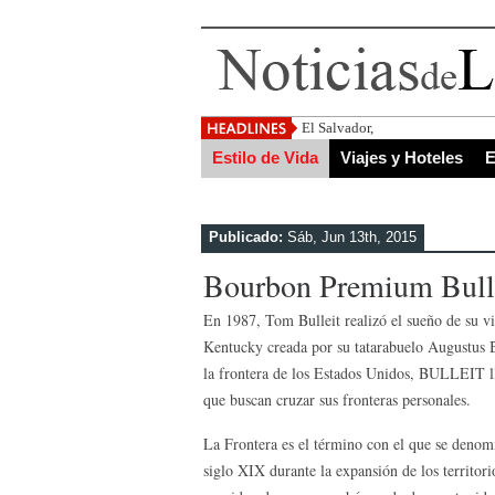
El Salvador, uno de los destino
Estilo de Vida
Viajes y Hoteles
E
Publicado:
Sáb, Jun 13th, 2015
Bourbon Premium Bull
En 1987, Tom Bulleit realizó el sueño de su vi
Kentucky creada por su tatarabuelo Augustus B
la frontera de los Estados Unidos, BULLEIT ll
que buscan cruzar sus fronteras personales.
La Frontera es el término con el que se denomi
siglo XIX durante la expansión de los territor