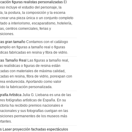
icación figuras realistas personalizadas
El
so incluye el estudio del personaje, la
la, la postura, la composición y la escena
 crear una pieza única o un conjunto completo
tado a interiorismo, escaparatismo, hotelería,
as, centros comerciales, ferias y
siciones.
ras gran tamaño
Contamos con el catálogo
amplio en figuras a tamaño real o figuras
sticas fabricadas en resina y fibra de vidrio.
ras Tamaño Real
Las figuras a tamaño real,
as realísticas o figuras de resina están
icadas con materiales de máxima calidad,
cadas en resina, fibra de vidrio, porexpan con
urea endurecida. Aportando como valor
ido la fabricación personalizada.
rafía Artística
Julia G. Liebana es una de las
res fotógrafas artísticas de España. En su
ectoria ha recibido premios nacionales e
nacionales y sus fotografías cuelgan en las
siciones permanentes de los museos más
rtantes.
s Laser proyección fachadas espectáculos