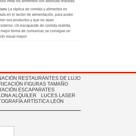
uru imita los alimentos con absoluta realidad.
puru
La réplica de comida y alimentos es
zada en el sector de alimentación, para poder
ner sus productos y que no sean
cederos. Un escaparate de comida realista,
a mejor forma de comunicar, se consigue un
cto visual mayor.
NACIÓN RESTAURANTES DE LUJO
RICACIÓN FIGURAS TAMAÑO
ACIÓN ESCAPARATES
ONA ALQUILER
LUCES LASER
TOGRAFÍA ARTÍSTICA LEÓN