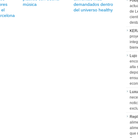
Foto
ores
música
demandados dentro
actua
 el
del universo healthy
de L
rcelona
cien
desta
KER
proy
integ
biene
Lujo
encon
alta 
depor
ensue
econ
Luxu
neces
notic
exclu
Repl
alime
alim
que 