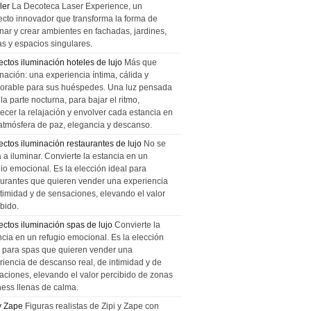
ler
La Decoteca Laser Experience, un
ecto innovador que transforma la forma de
inar y crear ambientes en fachadas, jardines,
as y espacios singulares.
ectos iluminación hoteles de lujo
Más que
nación: una experiencia íntima, cálida y
rable para sus huéspedes. Una luz pensada
la parte nocturna, para bajar el ritmo,
recer la relajación y envolver cada estancia en
atmósfera de paz, elegancia y descanso.
ectos iluminación restaurantes de lujo
No se
a a iluminar. Convierte la estancia en un
gio emocional. Es la elección ideal para
aurantes que quieren vender una experiencia
ntimidad y de sensaciones, elevando el valor
bido.
ectos iluminación spas de lujo
Convierte la
ncia en un refugio emocional. Es la elección
l para spas que quieren vender una
riencia de descanso real, de intimidad y de
aciones, elevando el valor percibido de zonas
ness llenas de calma.
 y Zape
Figuras realistas de Zipi y Zape con