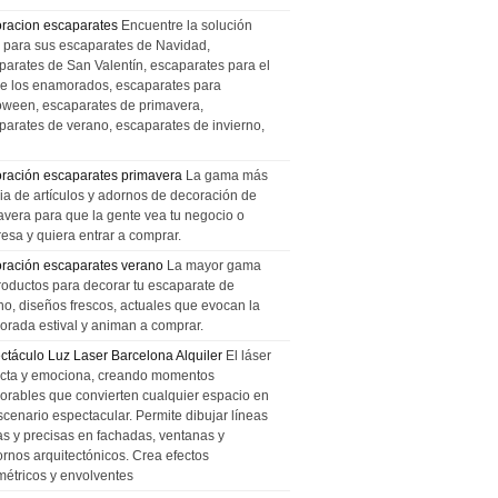
racion escaparates
Encuentre la solución
l para sus escaparates de Navidad,
parates de San Valentín, escaparates para el
de los enamorados, escaparates para
oween, escaparates de primavera,
parates de verano, escaparates de invierno,
ración escaparates primavera
La gama más
ia de artículos y adornos de decoración de
avera para que la gente vea tu negocio o
esa y quiera entrar a comprar.
ración escaparates verano
La mayor gama
roductos para decorar tu escaparate de
no, diseños frescos, actuales que evocan la
orada estival y animan a comprar.
ctáculo Luz Laser Barcelona Alquiler
El láser
cta y emociona, creando momentos
rables que convierten cualquier espacio en
scenario espectacular. Permite dibujar líneas
das y precisas en fachadas, ventanas y
ornos arquitectónicos. Crea efectos
métricos y envolventes