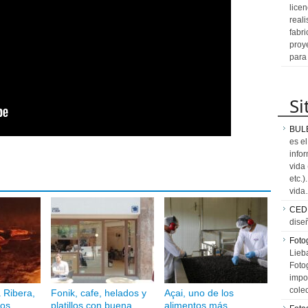
licen
reali
fabr
proy
para
Si
BUL
es e
info
vida
etc.
vid
CED
dise
Fotog
Lieb
Fotog
impo
cole
a Ribera,
Fonik, cafe, helados y
Açai, uno de los
los
platillos con buena
alimentos más